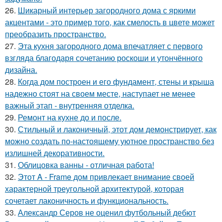
26.
Шикарный интерьер загородного дома с яркими
акцентами - это пример того, как смелость в цвете может
преобразить пространство.
27.
Эта кухня загородного дома впечатляет с первого
взгляда благодаря сочетанию роскоши и утончённого
дизайна.
28.
Когда дом построен и его фундамент, стены и крыша
надежно стоят на своем месте, наступает не менее
важный этап - внутренняя отделка.
29.
Ремонт на кухне до и после.
30.
Стильный и лаконичный, этот дом демонстрирует, как
можно создать по-настоящему уютное пространство без
излишней декоративности.
31.
Облицовка ванны - отличная работа!
32.
Этот A - Frame дом привлекает внимание своей
характерной треугольной архитектурой, которая
сочетает лаконичность и функциональность.
33.
Александр Серов не оценил футбольный дебют