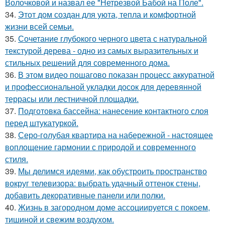
Волочковой и назвал ее "Нетрезвой Бабой на Поле".
34.
Этот дом создан для уюта, тепла и комфортной
жизни всей семьи.
35.
Сочетание глубокого черного цвета с натуральной
текстурой дерева - одно из самых выразительных и
стильных решений для современного дома.
36.
В этом видео пошагово показан процесс аккуратной
и профессиональной укладки досок для деревянной
террасы или лестничной площадки.
37.
Подготовка бассейна: нанесение контактного слоя
перед штукатуркой.
38.
Серо-голубая квартира на набережной - настоящее
воплощение гармонии с природой и современного
стиля.
39.
Мы делимся идеями, как обустроить пространство
вокруг телевизора: выбрать удачный оттенок стены,
добавить декоративные панели или полки.
40.
Жизнь в загородном доме ассоциируется с покоем,
тишиной и свежим воздухом.