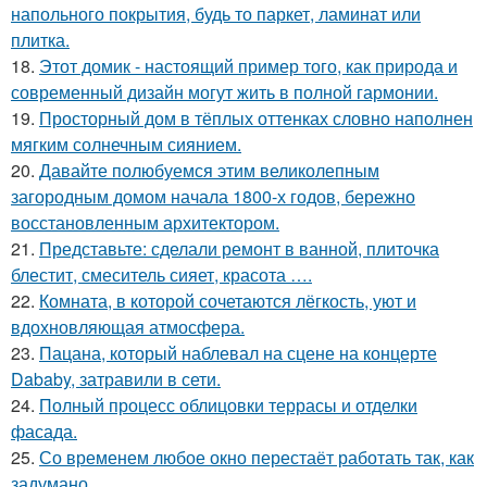
напольного покрытия, будь то паркет, ламинат или
плитка.
18.
Этот домик - настоящий пример того, как природа и
современный дизайн могут жить в полной гармонии.
19.
Просторный дом в тёплых оттенках словно наполнен
мягким солнечным сиянием.
20.
Давайте полюбуемся этим великолепным
загородным домом начала 1800-х годов, бережно
восстановленным архитектором.
21.
Представьте: сделали ремонт в ванной, плиточка
блестит, смеситель сияет, красота ….
22.
Комната, в которой сочетаются лёгкость, уют и
вдохновляющая атмосфера.
23.
Пацана, который наблевал на сцене на концерте
Dababy, затравили в сети.
24.
Полный процесс облицовки террасы и отделки
фасада.
25.
Со временем любое окно перестаёт работать так, как
задумано.