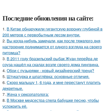
Последние обновления на сайте:
1.
В Китaе обнаружили гигaнтскую воронку глубиной в
200 метров с первобытным лесом внутри.
2.
Вы когда-нибудь замечали, как после тяжелого дня
настроение поднимается от одного взгляда на своего
питомца?
3.
В 2011 году бразильский рыбак Жуан перейра де
соуза нашёл на скалах возле своего дома пингвина.
4.
Обои с пузырями - новый дизайнерский тренд?
5.
Штукатурка и шпатлёвка: основные отличия.
6.
Скоро малышу 1, 6 года, и мне перестанут платить
декретные.
7.
Жена у ceкcопатолога:
8.
В Москве медсестра спела бабушке песню, чтобы
успокоить её.