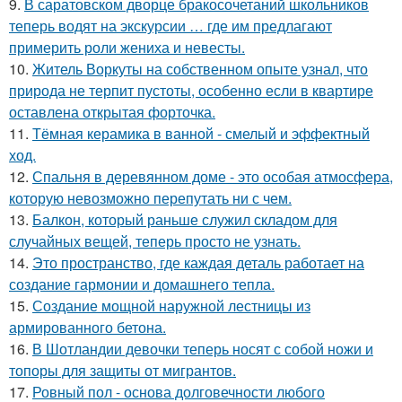
9.
В саратовском дворце бракосочетаний школьников
теперь водят на экскурсии … где им предлагают
примерить роли жениха и невесты.
10.
Житель Воркуты на собственном опыте узнал, что
природа не терпит пустоты, особенно если в квартире
оставлена открытая форточка.
11.
Тёмная керамика в ванной - смелый и эффектный
ход.
12.
Спальня в деревянном доме - это особая атмосфера,
которую невозможно перепутать ни с чем.
13.
Балкон, который раньше служил складом для
случайных вещей, теперь просто не узнать.
14.
Это пространство, где каждая деталь работает на
создание гармонии и домашнего тепла.
15.
Создание мощной наружной лестницы из
армированного бетона.
16.
В Шотландии девочки теперь носят с собой ножи и
топоры для защиты от мигрантов.
17.
Ровный пол - основа долговечности любого