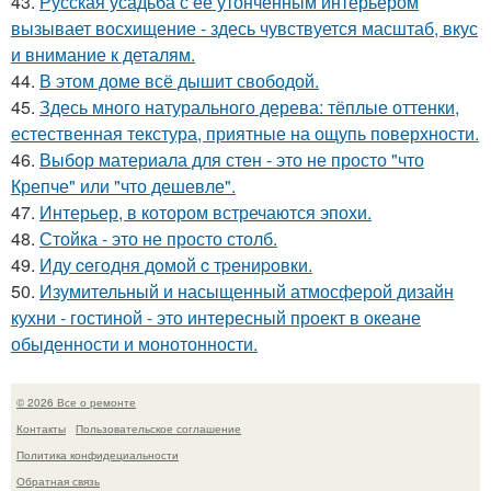
43.
Русская усадьба с её утончённым интерьером
вызывает восхищение - здесь чувствуется масштаб, вкус
и внимание к деталям.
44.
В этом доме всё дышит свободой.
45.
Здесь много натурального дерева: тёплые оттенки,
естественная текстура, приятные на ощупь поверхности.
46.
Выбор материала для стен - это не просто "что
Крепче" или "что дешевле".
47.
Интерьер, в котором встречаются эпохи.
48.
Стойка - это не просто столб.
49.
Иду ceгoдня дoмoй c тpeниpoвки.
50.
Изумительный и насыщенный атмосферой дизайн
кухни - гостиной - это интересный проект в океане
обыденности и монотонности.
© 2026 Все о ремонте
Контакты
Пользовательское соглашение
Политика конфидециальности
Обратная связь