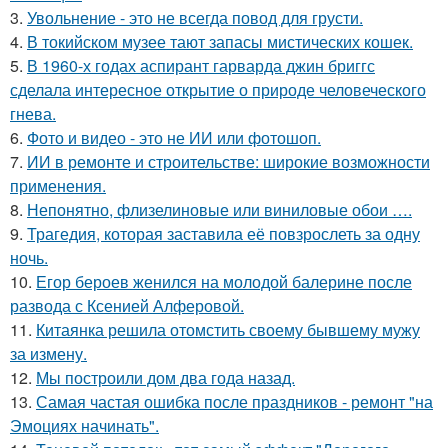
3.
Увольнение - это не всегда повод для грусти.
4.
В токийском музее тают запасы мистических кошек.
5.
В 1960-х годах аспирант гарварда джин бриггс
сделала интересное открытие о природе человеческого
гнева.
6.
Фото и видео - это не ИИ или фотошоп.
7.
ИИ в ремонте и строительстве: широкие возможности
применения.
8.
Непонятно, флизелиновые или виниловые обои ….
9.
Трагедия, которая заставила её повзрослеть за одну
ночь.
10.
Егор бероев женился на молодой балерине после
развода с Ксенией Алферовой.
11.
Китаянка решила отомстить своему бывшему мужу
за измену.
12.
Мы построили дом два года назад.
13.
Самая частая ошибка после праздников - ремонт "на
Эмоциях начинать".