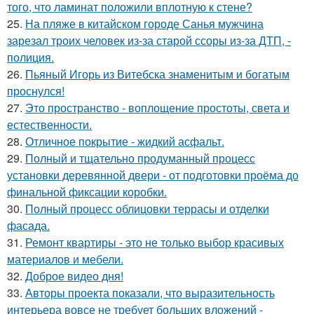
того, что ламинат положили вплотную к стене?
25.
На пляже в китайском городе Санья мужчина
зарезал троих человек из-за старой ссоры из-за ДТП, -
полиция.
26.
Пьяный Игорь из Витебска знаменитым и богатым
проснулся!
27.
Это пространство - воплощение простоты, света и
естественности.
28.
Отличное покрытие - жидкий асфальт.
29.
Полный и тщательно продуманный процесс
установки деревянной двери - от подготовки проёма до
финальной фиксации коробки.
30.
Полный процесс облицовки террасы и отделки
фасада.
31.
Ремонт квартиры - это не только выбор красивых
материалов и мебели.
32.
Доброе видео дня!
33.
Авторы проекта показали, что выразительность
интерьера вовсе не требует больших вложений -