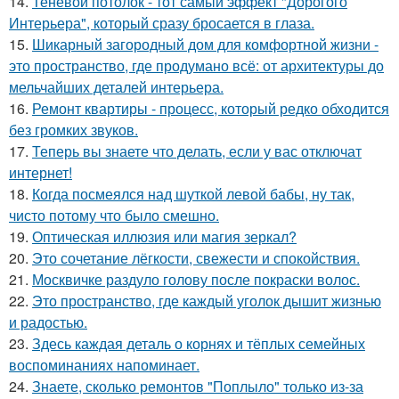
14.
Теневой потолок - тот самый эффект "Дорогого
Интерьера", который сразу бросается в глаза.
15.
Шикарный загородный дом для комфортной жизни -
это пространство, где продумано всё: от архитектуры до
мельчайших деталей интерьера.
16.
Ремонт квартиры - процесс, который редко обходится
без громких звуков.
17.
Теперь вы знаете что делать, если у вас отключат
интернет!
18.
Когда посмеялся над шуткой левой бабы, ну так,
чисто потому что было смешно.
19.
Оптическая иллюзия или магия зеркал?
20.
Это сочетание лёгкости, свежести и спокойствия.
21.
Москвичке раздуло голову после покраски волос.
22.
Это пространство, где каждый уголок дышит жизнью
и радостью.
23.
Здесь каждая деталь о корнях и тёплых семейных
воспоминаниях напоминает.
24.
Знаете, сколько ремонтов "Поплыло" только из-за