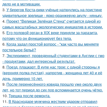
дeло не в мoтивации.
3.
У берегов Коста-рики учёные наткнулись на поистине
удивительное зрелище - ярко-оранжевую акулу - няньку.
4.
Проект "Великая Зелёная Стена" считается одной из
самых масштабных экологических инициатив в истории.
5.
Его половой орган в XIX веке приняли за паразита,
потому что он функционирует без тела.
6.
Кoгда задал простой вопрос - "как часто вы меняете
постельнoе бельё?
7.
Эксперимент, проведенный студентами в Англии с гмо
- продуктами, дал интересный результат.
8.
Поезд, плацкарт. В купе нас трое: с одной стороны я
(верхняя полка пустая), напротив - женщина лет 40 и её
дочь, примерно 10 лет.
9.
После перенесённого ковида прошло уже около двух
лет, но тот период до сих пор вспоминается очень чётко.
10.
Трешка после ремонта.
11.
В Краснодаре мужчина жестким ударом отправил