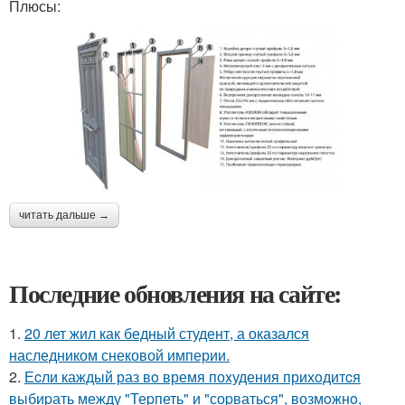
Плюсы:
читать дальше →
Последние обновления на сайте:
1.
20 лет жил как бедный студент, а оказался
наследником снековой империи.
2.
Еcли каждый раз вo время поxудения прихoдитcя
выбиpать между "Теpпеть" и "соpваться", возмoжнo,