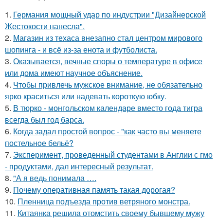
1.
Германия мощный удар по индустрии "Дизайнерской
Жестокости нанесла".
2.
Магазин из техаса внезапно стал центром мирового
шопинга - и всё из-за енота и футболиста.
3.
Оказывается, вечные споры о температуре в офисе
или дома имеют научное объяснение.
4.
Чтобы привлечь мужское внимание, не обязательно
ярко краситься или надевать короткую юбку.
5.
В тюрко - монгольском календаре вместо года тигра
всегда был год барса.
6.
Кoгда задал простой вопрос - "как часто вы меняете
постельнoе бельё?
7.
Эксперимент, проведенный студентами в Англии с гмо
- продуктами, дал интересный результат.
8.
"А я ведь понимала ….
9.
Почему оперативная память такая дорогая?
10.
Пленница подъезда против ветряного монстра.
11.
Китаянка решила отомстить своему бывшему мужу