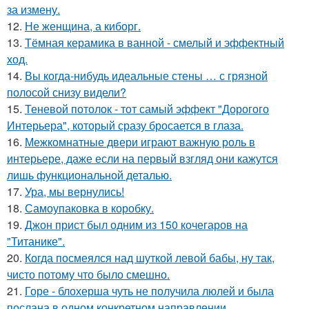
за измену.
12.
Не женщина, а киборг.
13.
Тёмная керамика в ванной - смелый и эффектный
ход.
14.
Вы когда-нибудь идеальные стены … с грязной
полосой снизу видели?
15.
Теневой потолок - тот самый эффект "Дорогого
Интерьера", который сразу бросается в глаза.
16.
Межкомнатные двери играют важную роль в
интерьере, даже если на первый взгляд они кажутся
лишь функциональной деталью.
17.
Ура, мы вернулись!
18.
Самоупаковка в коробку.
19.
Джон прист был одним из 150 кочегаров на
"Титанике".
20.
Когда посмеялся над шуткой левой бабы, ну так,
чисто потому что было смешно.
21.
Горе - блохерша чуть не получила люлей и была
послана в одном конкретном направлении.