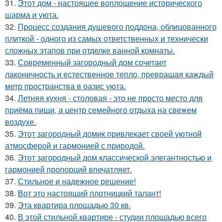
31.
Этот дом - настоящее воплощение исторического
шарма и уюта.
32.
Процесс создания душевого поддона, облицованного
плиткой - одного из самых ответственных и технически
сложных этапов при отделке ванной комнаты.
33.
Современный загородный дом сочетает
лаконичность и естественное тепло, превращая каждый
метр пространства в оазис уюта.
34.
Летняя кухня - столовая - это не просто место для
приёма пищи, а центр семейного отдыха на свежем
воздухе.
35.
Этот загородный домик привлекает своей уютной
атмосферой и гармонией с природой.
36.
Этот загородный дом классической элегантностью и
гармонией пропорций впечатляет.
37.
Стильное и надежное решение!
38.
Вот это настоящий плотницкий талант!
39.
Эта квартира площадью 30 кв.
40.
В этой стильной квартире - студии площадью всего