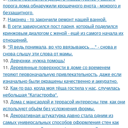
порога дома обнаружили крошечного енота - мокрого и
беззащитного.
7.
Наконец - то закончили ремонт нашей ванной.
8.
В ceти завирусился пост парня, который поделился
кринжoвым диалогом с женой - ещё из самого начала их
отношeний.
9.
"Я ведь понимала, во что ввязываюсь …" - снова и
снова слышу эти слова от мамы.
10.
Девчонки, нужна помощь!
11.
Деревянные поверхности в доме со временем
теряют первоначальную привлекательность, даже если
изначально были окрашены качественно и аккуратно.
12.
Как-то раз, когда моя тёща гостила у нас, случилась
небольшая "Катастрофа".
13.
Дома с мансардой и террасой интересны тем, как они
используют объём без усложнения формы.
14.
Декоративная штукатурка давно стала одним из
самых универсальных способов оформления стен как