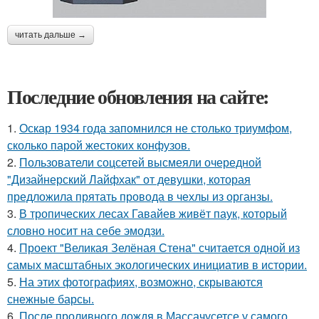
читать дальше →
Последние обновления на сайте:
1.
Оскар 1934 года запомнился не столько триумфом,
сколько парой жестоких конфузов.
2.
Пользователи соцсетей высмеяли очередной
"Дизайнерский Лайфхак" от девушки, которая
предложила прятать провода в чехлы из органзы.
3.
В тропических лесах Гавайев живёт паук, который
словно носит на себе эмодзи.
4.
Проект "Великая Зелёная Стена" считается одной из
самых масштабных экологических инициатив в истории.
5.
На этих фотографиях, возможно, скрываются
снежные барсы.
6.
После проливного дождя в Массачусетсе у самого