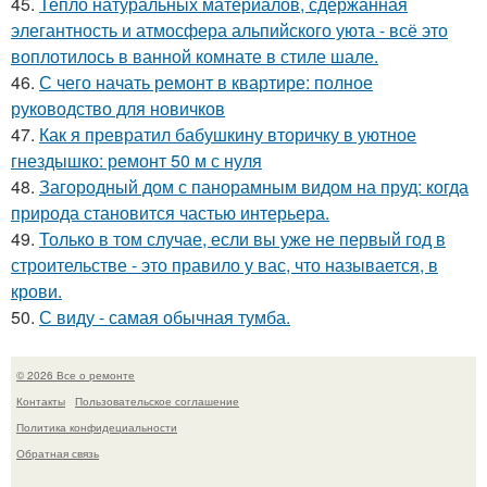
45.
Тепло натуральных материалов, сдержанная
элегантность и атмосфера альпийского уюта - всё это
воплотилось в ванной комнате в стиле шале.
46.
С чего начать ремонт в квартире: полное
руководство для новичков
47.
Как я превратил бабушкину вторичку в уютное
гнездышко: ремонт 50 м с нуля
48.
Загородный дом с панорамным видом на пруд: когда
природа становится частью интерьера.
49.
Только в том случае, если вы уже не первый год в
строительстве - это правило у вас, что называется, в
крови.
50.
С виду - самая обычная тумба.
© 2026 Все о ремонте
Контакты
Пользовательское соглашение
Политика конфидециальности
Обратная связь