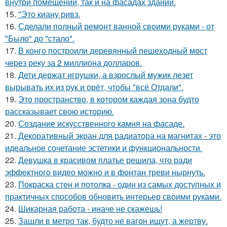
внутри помещений, так и на фасадах зданий.
15.
"Это киану ривз.
16.
Сделали полный ремонт ванной своими руками - от
"Было" до "стало".
17.
В конго построили деревянный пешеходный мост
через реку за 2 миллиона долларов.
18.
Дети держат игрушки, а взрослый мужик лезет
вырывать их из рук и орёт, чтобы "всё Отдали".
19.
Это пространство, в котором каждая зона будто
рассказывает свою историю.
20.
Создание искусственного камня на фасаде.
21.
Декоративный экран для радиатора на магнитах - это
идеальное сочетание эстетики и функциональности.
22.
Девушка в красивом платье решила, что ради
эффектного видео можно и в фонтан треви нырнуть.
23.
Покраска стен и потолка - один из самых доступных и
практичных способов обновить интерьер своими руками.
24.
Шикарная работа - иначе не скажешь!
25.
Зашли в метро так, будто не вагон ищут, а жертву.