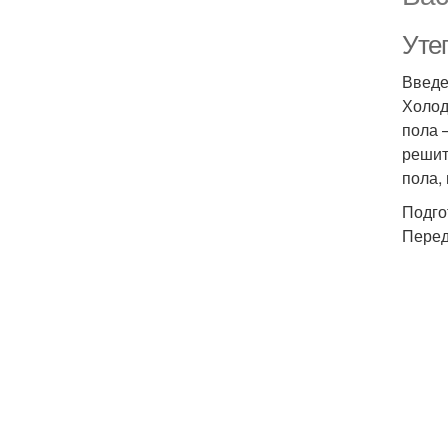
Уте
Введ
Холод
пола 
решит
пола,
Подго
Перед