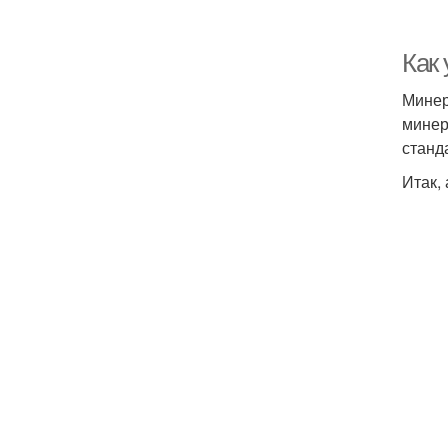
Как
Минер
минер
станд
Итак, 