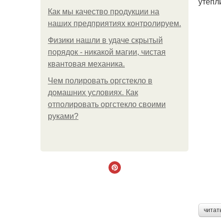
утепли
Как мы качество продукции на
наших предприятиях контролируем.
Физики нашли в удаче скрытый
порядок - никакой магии, чистая
квантовая механика.
Чем полировать оргстекло в
домашних условиях. Как
отполировать оргстекло своими
руками?
читат