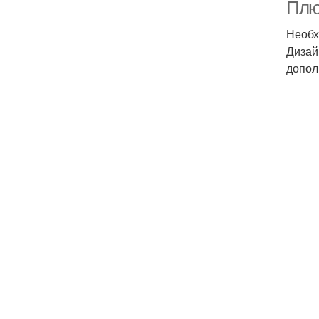
Плю
Необх
Дизай
допол