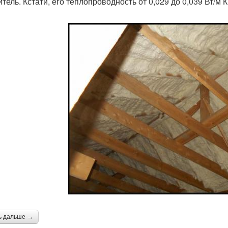
тель. Кстати, его теплопроводность от 0,029 до 0,039 Вт/м К
ь дальше →