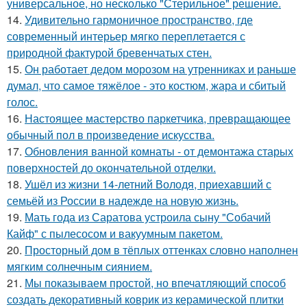
универсальное, но несколько "Стерильное" решение.
14.
Удивительно гармоничное пространство, где
современный интерьер мягко переплетается с
природной фактурой бревенчатых стен.
15.
Он работает дедом морозом на утренниках и раньше
думал, что самое тяжёлое - это костюм, жара и сбитый
голос.
16.
Настоящее мастерство паркетчика, превращающее
обычный пол в произведение искусства.
17.
Обновления ванной комнаты - от демонтажа старых
поверхностей до окончательной отделки.
18.
Ушёл из жизни 14-летний Володя, приехавший с
семьёй из России в надежде на новую жизнь.
19.
Мать года из Саратова устроила сыну "Собачий
Кайф" с пылесосом и вакуумным пакетом.
20.
Просторный дом в тёплых оттенках словно наполнен
мягким солнечным сиянием.
21.
Мы показываем простой, но впечатляющий способ
создать декоративный коврик из керамической плитки