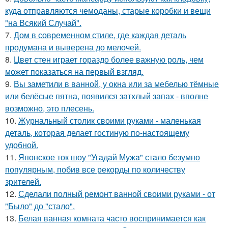
куда отправляются чемоданы, старые коробки и вещи
"на Всякий Случай".
7.
Дом в современном стиле, где каждая деталь
продумана и выверена до мелочей.
8.
Цвет стен играет гораздо более важную роль, чем
может показаться на первый взгляд.
9.
Вы заметили в ванной, у окна или за мебелью тёмные
или белёсые пятна, появился затхлый запах - вполне
возможно, это плесень.
10.
Журнальный столик своими руками - маленькая
деталь, которая делает гостиную по-настоящему
удобной.
11.
Японское ток шоу "Угaдaй Мужa" стaло безумно
популярным, побив все рекорды по количеству
зрителей.
12.
Сделали полный ремонт ванной своими руками - от
"Было" до "стало".
13.
Белая ванная комната часто воспринимается как