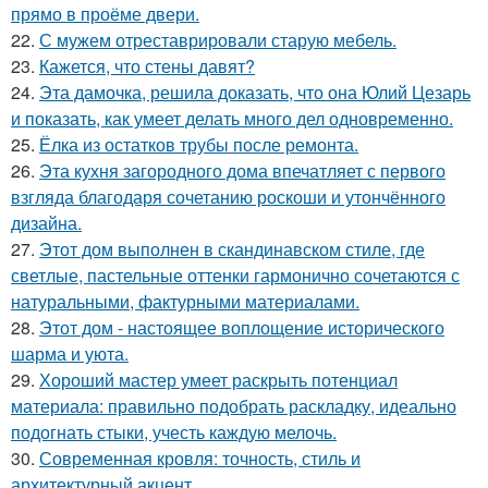
прямо в проёме двери.
22.
С мужем отреставрировали старую мебель.
23.
Кажется, что стены давят?
24.
Эта дамочка, решила доказать, что она Юлий Цезарь
и показать, как умеет делать много дел одновременно.
25.
Ёлка из остатков трубы после ремонта.
26.
Эта кухня загородного дома впечатляет с первого
взгляда благодаря сочетанию роскоши и утончённого
дизайна.
27.
Этот дом выполнен в скандинавском стиле, где
светлые, пастельные оттенки гармонично сочетаются с
натуральными, фактурными материалами.
28.
Этот дом - настоящее воплощение исторического
шарма и уюта.
29.
Хороший мастер умеет раскрыть потенциал
материала: правильно подобрать раскладку, идеально
подогнать стыки, учесть каждую мелочь.
30.
Современная кровля: точность, стиль и
архитектурный акцент.