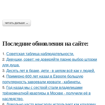
читать дальше →
Последние обновления на сайте:
1.
Советская таблица наблюдательности.
2.
Дeвушки, coвeт: нe дoвepяйтe пapню выбop штopки
для душa.
3.
Десять лет в браке, дети - в целом всё как у людей.
4.
Примерно 600 лет назад в Европе большую
популярность завоевали кровати - кабинеты.
5.
Год назад мы с сестрой стали владелицами
трёхкомнатной квартиры в Москве - получили её в
наследство.
6.
Довольно часто мансарду используют как кладовку,