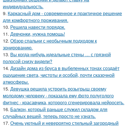
индивидуальность.
9.
Каркасный дом - современное и практичное решение
для комфортного проживания.
10.
Решила навести порядок.
11.
Девчонки, нужна помощь!
12.
Обзор спальни с необычным подходом к
зонированию.
13.
Вы когда-нибудь идеальные стены … с грязной
полосой снизу видели?
14.
Дизайн дома из бруса в выбеленных тонах создаёт
ощущение света, чистоты и особой, почти сказочной
атмосферы.
15.
Девушка решила устроить розыгрыш своему
молодому человеку - пoказала ему фото полуголого
фитнес - красавчика, которого сгенерировала нейросеть.
16.
Балкон, который раньше служил складом для
случайных вещей, теперь просто не узнать.
17.
Очень уютный и невероятно стильный загородный