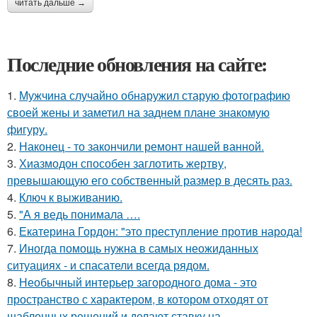
читать дальше →
Последние обновления на сайте:
1.
Мужчина случайно обнаружил старую фотографию
своей жены и заметил на заднем плане знакомую
фигуру.
2.
Наконец - то закончили ремонт нашей ванной.
3.
Хиазмодон способен заглотить жертву,
превышающую его собственный размер в десять раз.
4.
Ключ к выживанию.
5.
"А я ведь понимала ….
6.
Екатерина Гордон: "это преступление против народа!
7.
Иногда помощь нужна в самых неожиданных
ситуациях - и спасатели всегда рядом.
8.
Необычный интерьер загородного дома - это
пространство с характером, в котором отходят от
шаблонных решений и делают ставку на