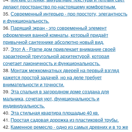
делают пространство по-настоящему комфортным.
35.
Современный интерьер - про простоту, элегантность
и функциональность.
36.
Парящий экран - это современный элемент
оформления ванной комнаты, который придаёт
привычной сантехнике абсолютно новый вид.
37.
Этот A - Frame дом привлекает внимание своей
характерной треугольной архитектурой, которая
сочетает лаконичность и функциональность.
38.
Монтаж межкомнатных дверей на первый взгляд
кажется простой задачей, но на деле требует
внимательности и точности.
39.
Эта спальня в загородном доме создана для
мальчика, сочетая уют, функциональность и
индивидуальность.
40.
Эта стильная квартира площадью 40 кв.
41.
Простая садовая дорожка из пластиковой трубы.
42.
Каменное ремесло - одно из самых древних и в то же