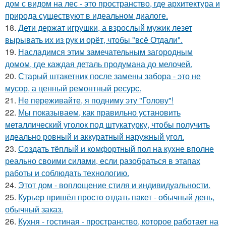
дом с видом на лес - это пространство, где архитектура и
природа существуют в идеальном диалоге.
18.
Дети держат игрушки, а взрослый мужик лезет
вырывать их из рук и орёт, чтобы "всё Отдали".
19.
Насладимся этим замечательным загородным
домом, где каждая деталь продумана до мелочей.
20.
Старый штакетник после замены забора - это не
мусор, а ценный ремонтный ресурс.
21.
Не переживайте, я подниму эту "Голову"!
22.
Мы показываем, как правильно установить
металлический уголок под штукатурку, чтобы получить
идеально ровный и аккуратный наружный угол.
23.
Создать тёплый и комфортный пол на кухне вполне
реально своими силами, если разобраться в этапах
работы и соблюдать технологию.
24.
Этот дом - воплощение стиля и индивидуальности.
25.
Курьер пришёл просто отдать пакет - обычный день,
обычный заказ.
26.
Кухня - гостиная - пространство, которое работает на