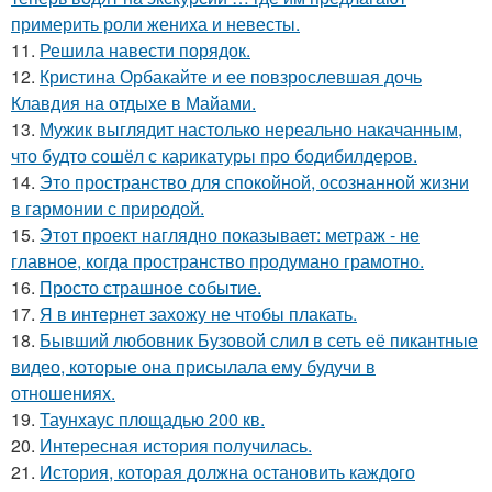
примерить роли жениха и невесты.
11.
Решила навести порядок.
12.
Кристина Орбакайте и ее повзрослевшая дочь
Клавдия на отдыхе в Майами.
13.
Мужик выглядит настолько нереально накачанным,
что будто сошёл с карикатуры про бодибилдеров.
14.
Это пространство для спокойной, осознанной жизни
в гармонии с природой.
15.
Этот проект наглядно показывает: метраж - не
главное, когда пространство продумано грамотно.
16.
Просто страшное событие.
17.
Я в интернет захожу не чтобы плакать.
18.
Бывший любовник Бузовой слил в сеть её пикантные
видео, которые она присылала ему будучи в
отношениях.
19.
Таунхаус площадью 200 кв.
20.
Интересная история получилась.
21.
История, которая должна остановить каждого