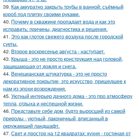
39.
Как аккуратно закрыть трубы в ванной: съёмный
короб под плитку своими руками.
40.
Почему в скважине пропадает вода и как это
исправить: причины, диагностика и решения.
41.
Это как глоток свежего воздуха после городской
суеты.
42.
Второе воскресенье августа - наступает.
43.
Крыша - это не просто конструкция над головой,
защищающая от дождя и снега.
44.
Венецианская штукатурка - это не просто
декоративное покрытие, это искусство, пришедшее к
нам из эпохи возрождения.
45.
Уютный интерьер дачного дома - это про атмосферу
тепла, отдыха и неспешной жизни.
46.
Представьте себе дом, будто выросший из самой
природы - уютный, лаконичный, вписанный в
окружающий ландшафт.
47.
Свет и простор на 12 квадратах: кухня - гостиная от