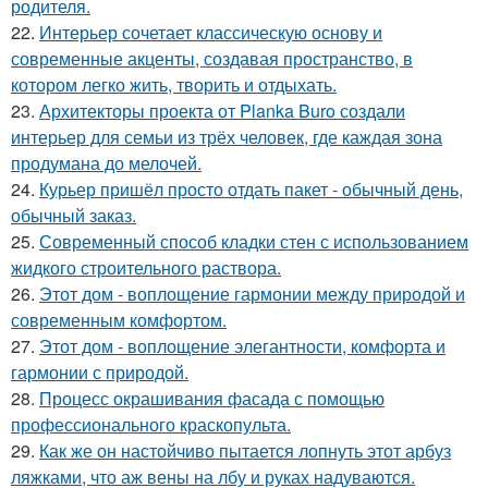
родителя.
22.
Интерьер сочетает классическую основу и
современные акценты, создавая пространство, в
котором легко жить, творить и отдыхать.
23.
Архитекторы проекта от Planka Buro создали
интерьер для семьи из трёх человек, где каждая зона
продумана до мелочей.
24.
Курьер пришёл просто отдать пакет - обычный день,
обычный заказ.
25.
Современный способ кладки стен с использованием
жидкого строительного раствора.
26.
Этот дом - воплощение гармонии между природой и
современным комфортом.
27.
Этот дом - воплощение элегантности, комфорта и
гармонии с природой.
28.
Процесс окрашивания фасада с помощью
профессионального краскопульта.
29.
Как же он настойчиво пытается лопнуть этот арбуз
ляжками, что аж вены на лбу и руках надуваются.