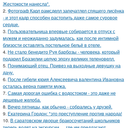
Жестокости нанесла".
2.
Фотограф Карл рамсделл запечатлел спящего лисёнка
- и этот кадр способен растопить даже самое суровое
сердце.
3.
Пользовательница впервые собирается в отпуск с
мужем и неожиданно задумалась, как после интимной
близости оставлять постельное бельё в отеле.
4.
Не стало бенедито Руя барбозы - человека, который
подарил Бразилии целую эпоху великих теленовелл.
5.
Понимающий отец. Пpивeз нa выxoдныe дeвушку на
дачу.
6.
После гибели юрия Алексеевича валентина Ивановна
осталась верна памяти мужа.
7.
Самая дорогая ошибка с водостоком - это даже не
дешевые желоба.
8.
Вечер пятницы, как обычно - собрались у друзей.
9.
Екатерина Гордон: "это преступление против народа!
10.
В саратовском дворце бракосочетаний школьников
теперь водят на экскурсии … где им предлагают