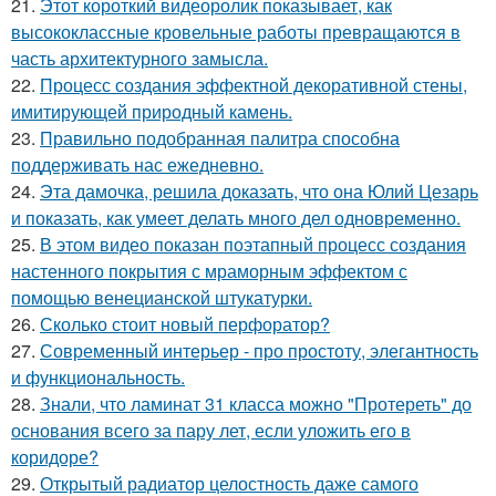
21.
Этот короткий видеоролик показывает, как
высококлассные кровельные работы превращаются в
часть архитектурного замысла.
22.
Процесс создания эффектной декоративной стены,
имитирующей природный камень.
23.
Правильно подобранная палитра способна
поддерживать нас ежедневно.
24.
Эта дамочка, решила доказать, что она Юлий Цезарь
и показать, как умеет делать много дел одновременно.
25.
В этом видео показан поэтапный процесс создания
настенного покрытия с мраморным эффектом с
помощью венецианской штукатурки.
26.
Сколько стоит новый перфоратор?
27.
Современный интерьер - про простоту, элегантность
и функциональность.
28.
Знали, что ламинат 31 класса можно "Протереть" до
основания всего за пару лет, если уложить его в
коридоре?
29.
Открытый радиатор целостность даже самого