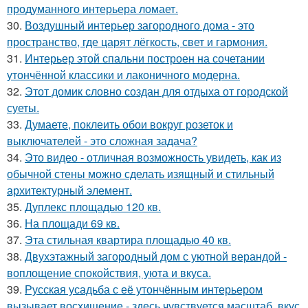
продуманного интерьера ломает.
30.
Воздушный интерьер загородного дома - это
пространство, где царят лёгкость, свет и гармония.
31.
Интерьер этой спальни построен на сочетании
утончённой классики и лаконичного модерна.
32.
Этот домик словно создан для отдыха от городской
суеты.
33.
Думаете, поклеить обои вокруг розеток и
выключателей - это сложная задача?
34.
Это видео - отличная возможность увидеть, как из
обычной стены можно сделать изящный и стильный
архитектурный элемент.
35.
Дуплекс площадью 120 кв.
36.
На площади 69 кв.
37.
Эта стильная квартира площадью 40 кв.
38.
Двухэтажный загородный дом с уютной верандой -
воплощение спокойствия, уюта и вкуса.
39.
Русская усадьба с её утончённым интерьером
вызывает восхищение - здесь чувствуется масштаб, вкус