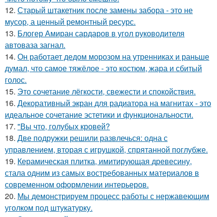
12.
Старый штакетник после замены забора - это не
мусор, а ценный ремонтный ресурс.
13.
Блогер Амиран сардаров в угол руководителя
автоваза загнал.
14.
Он работает дедом морозом на утренниках и раньше
думал, что самое тяжёлое - это костюм, жара и сбитый
голос.
15.
Это сочетание лёгкости, свежести и спокойствия.
16.
Декоративный экран для радиатора на магнитах - это
идеальное сочетание эстетики и функциональности.
17.
"Вы что, голубых кровей?
18.
Две подружки решили развлечься: одна с
управлением, вторая с игрушкой, спрятанной поглубже.
19.
Керамическая плитка, имитирующая древесину,
стала одним из самых востребованных материалов в
современном оформлении интерьеров.
20.
Мы демонстрируем процесс работы с нержавеющим
уголком под штукатурку.