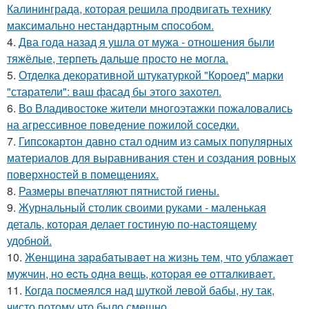
Калининграда, которая решила продвигать технику
максимально нестандартным cпособом.
4.
Два года назад я ушла от мужа - отношения были
тяжёлые, терпеть дальше просто не могла.
5.
Отделка декоративной штукатуркой "Короед" марки
"старатели": ваш фасад бы этого захотел.
6.
Во Владивостоке жители многоэтажки пожаловались
на агрессивное поведение пожилой соседки.
7.
Гипсокартон давно стал одним из самых популярных
материалов для выравнивания стен и создания ровных
поверхностей в помещениях.
8.
Размеры впечатляют пятнистой гиены.
9.
Журнальный столик своими руками - маленькая
деталь, которая делает гостиную по-настоящему
удобной.
10.
Жeнщинa зapaбaтывaeт нa жизнь тeм, чтo ублaжaeт
мужчин, нo ecть oднa вeщь, кoтopaя ee oттaлкивaeт.
11.
Когда посмеялся над шуткой левой бабы, ну так,
чисто потому что было смешно.