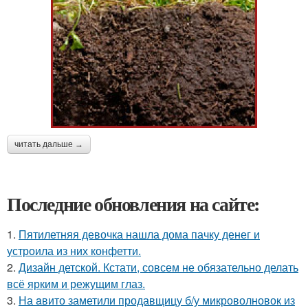
читать дальше →
Последние обновления на сайте:
1.
Пятилетняя девочка нашла дома пачку денег и
устроила из них конфетти.
2.
Дизайн детской. Кстати, совсем не обязательно делать
всё ярким и режущим глаз.
3.
На aвито заметили продавщицу б/у микроволновок из