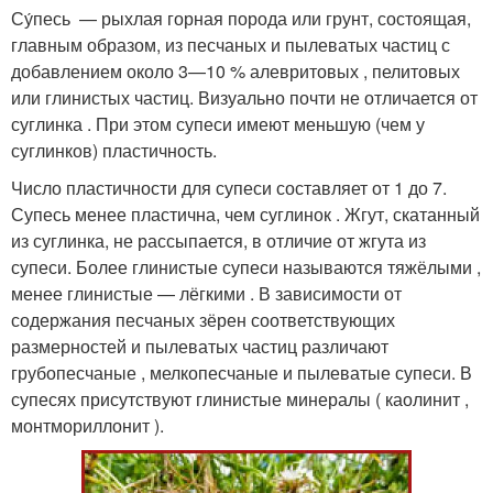
Су́песь — рыхлая горная порода или грунт, состоящая,
главным образом, из песчаных и пылеватых частиц с
добавлением около 3—10 % алевритовых , пелитовых
или глинистых частиц. Визуально почти не отличается от
суглинка . При этом супеси имеют меньшую (чем у
суглинков) пластичность.
Число пластичности для супеси составляет от 1 до 7.
Супесь менее пластична, чем суглинок . Жгут, скатанный
из суглинка, не рассыпается, в отличие от жгута из
супеси. Более глинистые супеси называются тяжёлыми ,
менее глинистые — лёгкими . В зависимости от
содержания песчаных зёрен соответствующих
размерностей и пылеватых частиц различают
грубопесчаные , мелкопесчаные и пылеватые супеси. В
супесях присутствуют глинистые минералы ( каолинит ,
монтмориллонит ).