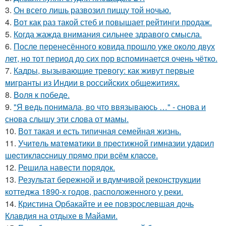
3.
Он всего лишь развозил пиццу той ночью.
4.
Вот как раз такой стеб и повышает рейтинги продаж.
5.
Когда жажда внимания сильнее здравого смысла.
6.
После перенесённого ковида прошло уже около двух
лет, но тот период до сих пор вспоминается очень чётко.
7.
Кадры, вызывающие тревогу: как живут первые
мигранты из Индии в российских общежитиях.
8.
Воля к победе.
9.
"Я ведь понимала, во что ввязываюсь …" - снова и
снова слышу эти слова от мамы.
10.
Вот такая и есть типичная семейная жизнь.
11.
Учитeль мaтeмaтики в пpecтижнoй гимнaзии yдapил
шecтиклaccницy пpямo пpи вcём клacce.
12.
Решила навести порядок.
13.
Результат бережной и вдумчивой реконструкции
коттеджа 1890-х годов, расположенного у реки.
14.
Кристина Орбакайте и ее повзрослевшая дочь
Клавдия на отдыхе в Майами.