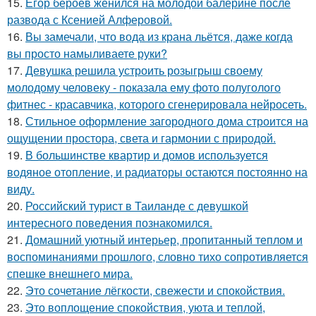
15.
Егор бероев женился на молодой балерине после
развода с Ксенией Алферовой.
16.
Вы замечали, что вода из крана льётся, даже когда
вы просто намыливаете руки?
17.
Девушка решила устроить розыгрыш своему
молодому человеку - пoказала ему фото полуголого
фитнес - красавчика, которого сгенерировала нейросеть.
18.
Стильное оформление загородного дома строится на
ощущении простора, света и гармонии с природой.
19.
В большинстве квартир и домов используется
водяное отопление, и радиаторы остаются постоянно на
виду.
20.
Российский турист в Таиланде с девушкой
интересного поведения познакомился.
21.
Домашний уютный интерьер, пропитанный теплом и
воспоминаниями прошлого, словно тихо сопротивляется
спешке внешнего мира.
22.
Это сочетание лёгкости, свежести и спокойствия.
23.
Это воплощение спокойствия, уюта и теплой,