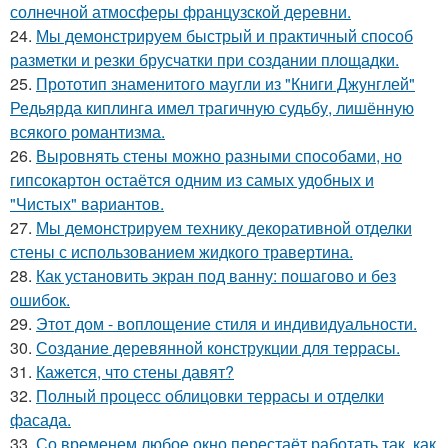
солнечной атмосферы французской деревни.
24.
Мы демонстрируем быстрый и практичный способ
разметки и резки брусчатки при создании площадки.
25.
Прототип знаменитого маугли из "Книги Джунглей"
Редьярда киплинга имел трагичную судьбу, лишённую
всякого романтизма.
26.
Выровнять стены можно разными способами, но
гипсокартон остаётся одним из самых удобных и
"Чистых" вариантов.
27.
Мы демонстрируем технику декоративной отделки
стены с использованием жидкого травертина.
28.
Как установить экран под ванну: пошагово и без
ошибок.
29.
Этот дом - воплощение стиля и индивидуальности.
30.
Создание деревянной конструкции для террасы.
31.
Кажется, что стены давят?
32.
Полный процесс облицовки террасы и отделки
фасада.
33.
Со временем любое окно перестаёт работать так, как