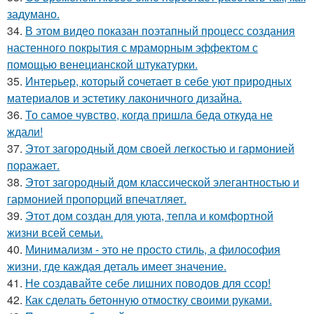
задумано.
34.
В этом видео показан поэтапный процесс создания
настенного покрытия с мраморным эффектом с
помощью венецианской штукатурки.
35.
Интерьер, который сочетает в себе уют природных
материалов и эстетику лаконичного дизайна.
36.
То самое чувство, когда пришла беда откуда не
ждали!
37.
Этот загородный дом своей легкостью и гармонией
поражает.
38.
Этот загородный дом классической элегантностью и
гармонией пропорций впечатляет.
39.
Этот дом создан для уюта, тепла и комфортной
жизни всей семьи.
40.
Минимализм - это не просто стиль, а философия
жизни, где каждая деталь имеет значение.
41.
Не создавайте себе лишних поводов для ссор!
42.
Как сделать бетонную отмостку своими руками.