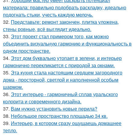
31.
Хороший мастер умеет раскрыть потенциал
материала: правильно подобрать раскладку, идеально
подогнать стыки, учесть каждую мелочь.
32.
Представьте: ремонт закончен, плитка уложена,
стены ровные, всё выглядит идеально.
33.
Этот проект стал примером того, как можно
объединить визуальную гармонию и функциональность в
одном пространстве.
34.
Этот дом буквально утопает в зелени, и интерьер
гармонично перекликается с природой за окнами.
35.
Эта кухня стала настоящим сердцем загородного
дома - просторной, светлой и наполненной особым
шармом.
36.
Этот интерьер - гармоничный сплав уральского
колорита и современного дизайна.
37.
Вам нужно установить новые перила?
38.
Небольшое пространство площадью 34 кв.
39.
Интерьер, в котором сразу ощущаешь домашнее
тепло.