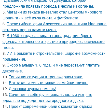
"Дизайнерский Лайфхак" от девушки, которая
предложила прятать провода в чехлы из органзы.
5.
Магазин из техаса внезапно стал центром мирового
шопинга - и всё из-за енота и футболиста.
6.
После гибели юрия Алексеевича валентина Ивановна
осталась верна памяти мужа.
7.
В 1960-х годах аспирант гарварда джин бриггс
сделала интересное открытие о природе человеческого
гнева.
8.
ИИ в ремонте и строительстве: широкие возможности
применения.
9.
Скоро малышу 1, 6 года, и мне перестанут платить
декретные.
10.
Типичная ситуация в тренажерном зале.
11.
Вот такая и есть типичная семейная жизнь.
12.
Девчонки, нужна помощь!
13.
Сочетает в себе функциональность и уют, что
идеально подходит для загородного отдыха.
14.
Проект современной бани с комнатой отдыха