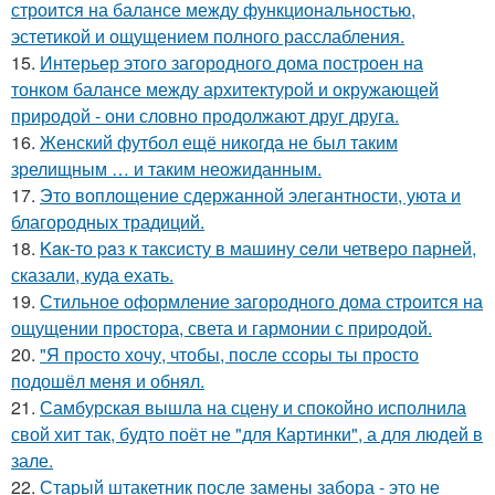
строится на балансе между функциональностью,
эстетикой и ощущением полного расслабления.
15.
Интерьер этого загородного дома построен на
тонком балансе между архитектурой и окружающей
природой - они словно продолжают друг друга.
16.
Женский футбол ещё никогда не был таким
зрелищным … и таким неожиданным.
17.
Это воплощение сдержанной элегантности, уюта и
благородных традиций.
18.
Kaк-то paз к таксисту в машину ceли четверо парней,
сказали, куда ехать.
19.
Стильное оформление загородного дома строится на
ощущении простора, света и гармонии с природой.
20.
"Я просто хочу, чтобы, после ссоры ты просто
подошёл меня и обнял.
21.
Самбурская вышла на сцену и спокойно исполнила
свой хит так, будто поёт не "для Картинки", а для людей в
зале.
22.
Старый штакетник после замены забора - это не