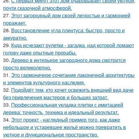
26.
С первых минут этот дом очаровывает своей уютной,
почти сказочной атмосферой.
27.
Этот загородный дом своей легкостью и гармонией
поражает.
28.
Восстановление угла плинтуса: быстро, просто и
аккуратно.
29.
Куда исчезают рулетки - загадка, над которой ломают
голову даже опытные прорабы.
30.
Дерево в интерьере загородного дома смотрится
просто великолепно.
31.
Это гармоничное сочетание лаконичной архитектуры
и элементов культурного наследия.
32.
Подойдёт тем, кто хочет освежить внешний вид дачи
без привлечения мастеров и больших затрат.
33.
Профессиональная укладка плитки с имитацией
дерева: точность, техника и идеальный результат.
34.
Этот проект - наглядный пример того, как даже
небольшое и устаревшее жильё можно превратить в
уютное и функциональное пространство.