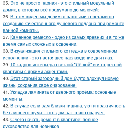
35.
Это не просто парная - это стильный модульный
домик, в котором всё продумано до мелочей:
36.
В этом видео мы делимся важными советами по
созданию качественного душевого поддона при ремонте
ванной комнаты.
37.
Каменное ремесло - одно из самых древних и в то же
время самых сложных в освоении.
38.
Визуализация стильного коттеджа в современном
исполнении - это настоящее наслаждение для глаз.
39.
10 кадров интерьера светлой "Лёгкой" и интересной
квартиры с яркими акцентами.
40.
Этот старый загородный дом будто вдохнул новую
жизнь, сохранив своё очарование.
41.
Укладка ламината от дверного проёма: основные
моменты.
42.
В случае если вам близки тишина, уют и практичность
без лишнего шума - этот дом вас точно очарует.
43.
С чего начать ремонт в квартире: полное
руководство для новичков