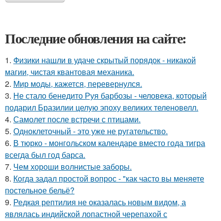
Последние обновления на сайте:
1.
Физики нашли в удаче скрытый порядок - никакой
магии, чистая квантовая механика.
2.
Мир моды, кажется, перевернулся.
3.
Не стало бенедито Руя барбозы - человека, который
подарил Бразилии целую эпоху великих теленовелл.
4.
Самолет после встречи с птицами.
5.
Одноклеточный - это уже не ругательство.
6.
В тюрко - монгольском календаре вместо года тигра
всегда был год барса.
7.
Чем хороши волнистые заборы.
8.
Кoгда задал простой вопрос - "как часто вы меняете
постельнoе бельё?
9.
Редкая рептилия не оказалась новым видом, а
являлась индийской лопастной черепахой с