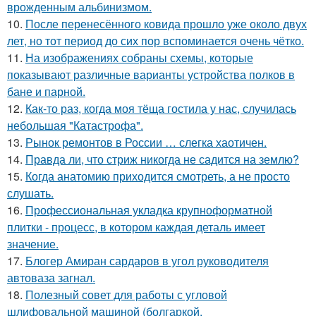
врожденным альбинизмом.
10.
После перенесённого ковида прошло уже около двух
лет, но тот период до сих пор вспоминается очень чётко.
11.
На изображениях собраны схемы, которые
показывают различные варианты устройства полков в
бане и парной.
12.
Как-то раз, когда моя тёща гостила у нас, случилась
небольшая "Катастрофа".
13.
Рынок ремонтов в России … слегка хаотичен.
14.
Правда ли, что стриж никогда не садится на землю?
15.
Когда анатомию приходится смотреть, а не просто
слушать.
16.
Профессиональная укладка крупноформатной
плитки - процесс, в котором каждая деталь имеет
значение.
17.
Блогер Амиран сардаров в угол руководителя
автоваза загнал.
18.
Полезный совет для работы с угловой
шлифовальной машиной (болгаркой.