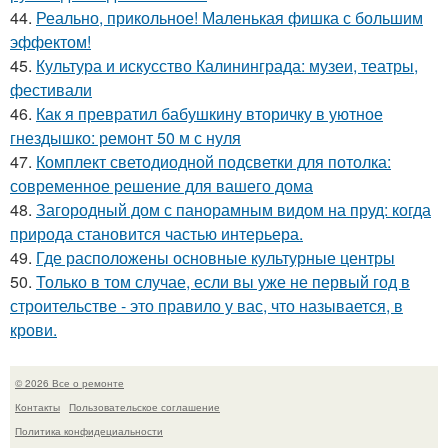
44.
Реально, прикольное! Маленькая фишка с большим
эффектом!
45.
Культура и искусство Калининграда: музеи, театры,
фестивали
46.
Как я превратил бабушкину вторичку в уютное
гнездышко: ремонт 50 м с нуля
47.
Комплект светодиодной подсветки для потолка:
современное решение для вашего дома
48.
Загородный дом с панорамным видом на пруд: когда
природа становится частью интерьера.
49.
Где расположены основные культурные центры
50.
Только в том случае, если вы уже не первый год в
строительстве - это правило у вас, что называется, в
крови.
© 2026 Все о ремонте
Контакты
Пользовательское соглашение
Политика конфидециальности