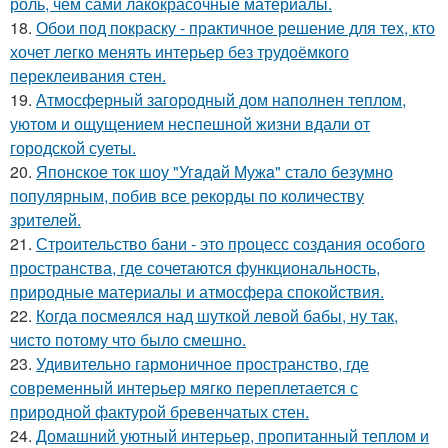
роль, чем сами лакокрасочные материалы.
18.
Обои под покраску - практичное решение для тех, кто
хочет легко менять интерьер без трудоёмкого
переклеивания стен.
19.
Атмосферный загородный дом наполнен теплом,
уютом и ощущением неспешной жизни вдали от
городской суеты.
20.
Японское ток шоу "Угaдaй Мужa" стaло безумно
популярным, побив все рекорды по количеству
зрителей.
21.
Строительство бани - это процесс создания особого
пространства, где сочетаются функциональность,
природные материалы и атмосфера спокойствия.
22.
Когда посмеялся над шуткой левой бабы, ну так,
чисто потому что было смешно.
23.
Удивительно гармоничное пространство, где
современный интерьер мягко переплетается с
природной фактурой бревенчатых стен.
24.
Домашний уютный интерьер, пропитанный теплом и