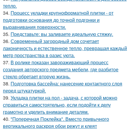
тепло.
34.
Процесс укладки крупноформатной плитки - от
подготовки основания до точной подгонки и
выравнивания поверхности.
35.
Представьте: вы заливаете идеальную стяжку.
36.
Современный загородный дом сочетает
лаконичность и естественное тепло, превращая каждый
метр пространства в оазис уюта.
37.
В ролике показан завораживающий процесс
создания авторского предмета мебели, где разбитое
стекло обретает вторую жизнь.
38.
Подготовка бассейна: нанесение контактного слоя
перед штукатуркой.
39.
Укладка плитки на пол - задача, с которой можно
справиться самостоятельно, если подойти к делу
грамотно и уделить внимание деталям.
40.
"Поперечная Поклейка". Вместо привычного
вертикального раскроя обои режут и клеят