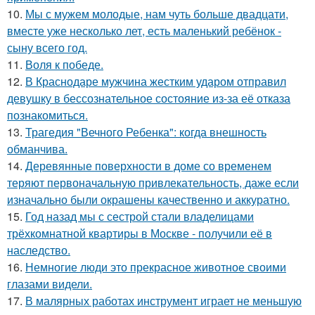
10.
Мы с мужем молодые, нам чуть больше двадцати,
вместе уже несколько лет, есть маленький ребёнок -
сыну всего год.
11.
Воля к победе.
12.
В Краснодаре мужчина жестким ударом отправил
девушку в бессознательное состояние из-за её отказа
познакомиться.
13.
Трагедия "Вечного Ребенка": когда внешность
обманчива.
14.
Деревянные поверхности в доме со временем
теряют первоначальную привлекательность, даже если
изначально были окрашены качественно и аккуратно.
15.
Год назад мы с сестрой стали владелицами
трёхкомнатной квартиры в Москве - получили её в
наследство.
16.
Немногие люди это прекрасное животное своими
глазами видели.
17.
В малярных работах инструмент играет не меньшую