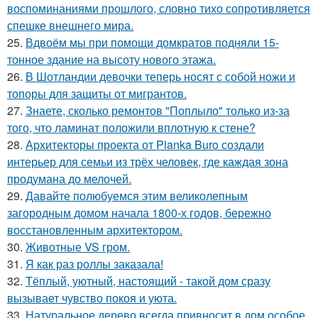
воспоминаниями прошлого, словно тихо сопротивляется
спешке внешнего мира.
25.
Вдвоём мы при помощи домкратов подняли 15-
тонное здание на высоту нового этажа.
26.
В Шотландии девочки теперь носят с собой ножи и
топоры для защиты от мигрантов.
27.
Знаете, сколько ремонтов "Поплыло" только из-за
того, что ламинат положили вплотную к стене?
28.
Архитекторы проекта от Planka Buro создали
интерьер для семьи из трёх человек, где каждая зона
продумана до мелочей.
29.
Давайте полюбуемся этим великолепным
загородным домом начала 1800-х годов, бережно
восстановленным архитектором.
30.
Животные VS гром.
31.
Я как раз роллы заказала!
32.
Тёплый, уютный, настоящий - такой дом сразу
вызывает чувство покоя и уюта.
33.
Натуральное дерево всегда привносит в дом особое