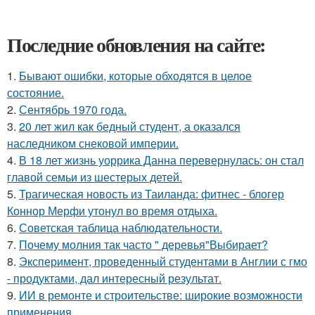
Последние обновления на сайте:
1.
Бывают ошибки, которые обходятся в целое
состояние.
2.
Сентябрь 1970 года.
3.
20 лет жил как бедный студент, а оказался
наследником снековой империи.
4.
В 18 лет жизнь уоррика Данна перевернулась: он стал
главой семьи из шестерых детей.
5.
Трагическая новость из Таиланда: фитнес - блогер
Коннор Мерфи утонул во время отдыха.
6.
Советская таблица наблюдательности.
7.
Почему молния так часто " деревья"Выбирает?
8.
Эксперимент, проведенный студентами в Англии с гмо
- продуктами, дал интересный результат.
9.
ИИ в ремонте и строительстве: широкие возможности
применения.