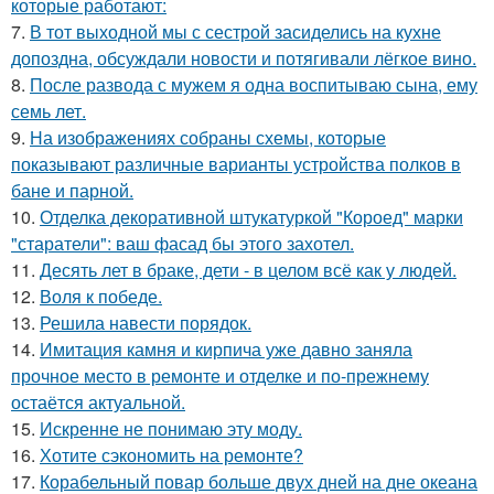
которые работают:
7.
В тот выходной мы с сестрой засиделись на кухне
допоздна, обсуждали новости и потягивали лёгкое вино.
8.
После развода с мужем я одна воспитываю сына, ему
семь лет.
9.
На изображениях собраны схемы, которые
показывают различные варианты устройства полков в
бане и парной.
10.
Отделка декоративной штукатуркой "Короед" марки
"старатели": ваш фасад бы этого захотел.
11.
Десять лет в браке, дети - в целом всё как у людей.
12.
Воля к победе.
13.
Решила навести порядок.
14.
Имитация камня и кирпича уже давно заняла
прочное место в ремонте и отделке и по-прежнему
остаётся актуальной.
15.
Искренне не понимаю эту моду.
16.
Хотите сэкономить на ремонте?
17.
Корабельный повар больше двух дней на дне океана