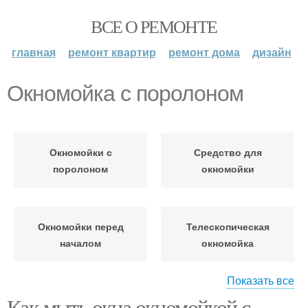
ВСЕ О РЕМОНТЕ
главная
ремонт квартир
ремонт дома
дизайн
Окномойка с поролоном
Окномойки с
Средство для
поролоном
окномойки
Окномойки перед
Телескопическая
началом
окномойка
Показать все
Как мыть окна окномойкой с