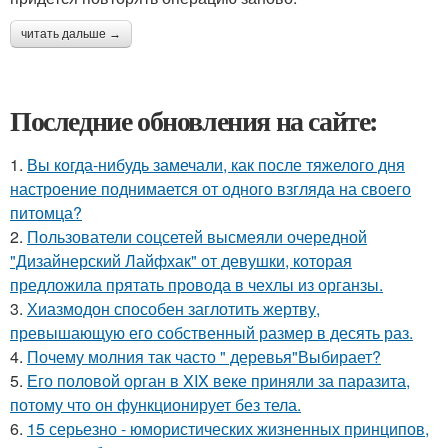
читать дальше →
Последние обновления на сайте:
1.
Вы когда-нибудь замечали, как после тяжелого дня
настроение поднимается от одного взгляда на своего
питомца?
2.
Пользователи соцсетей высмеяли очередной
"Дизайнерский Лайфхак" от девушки, которая
предложила прятать провода в чехлы из органзы.
3.
Хиазмодон способен заглотить жертву,
превышающую его собственный размер в десять раз.
4.
Почему молния так часто " деревья"Выбирает?
5.
Его половой орган в XIX веке приняли за паразита,
потому что он функционирует без тела.
6.
15 серьезно - юмористических жизненных принципов,