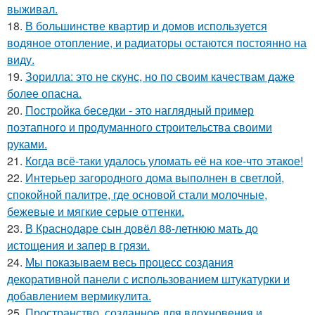
выживал.
18.
В большинстве квартир и домов используется
водяное отопление, и радиаторы остаются постоянно на
виду.
19.
Зорилла: это не скунс, но по своим качествам даже
более опасна.
20.
Постройка беседки - это наглядный пример
поэтапного и продуманного строительства своими
руками.
21.
Когда всё-таки удалось уломать её на кое-что этакое!
22.
Интерьер загородного дома выполнен в светлой,
спокойной палитре, где основой стали молочные,
бежевые и мягкие серые оттенки.
23.
В Краснодаре сын довёл 88-летнюю мать до
истощения и запер в грязи.
24.
Мы показываем весь процесс создания
декоративной панели с использованием штукатурки и
добавлением вермикулита.
25.
Пространство, созданное для вдохновения и