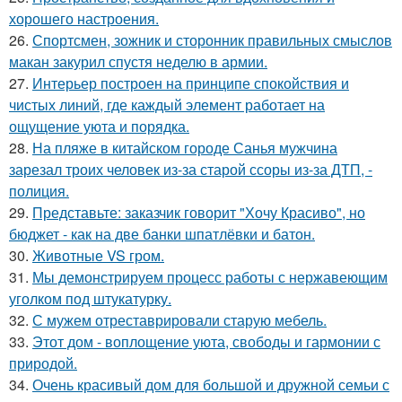
хорошего настроения.
26.
Спортсмен, зожник и сторонник правильных смыслов
макан закурил спустя неделю в армии.
27.
Интерьер построен на принципе спокойствия и
чистых линий, где каждый элемент работает на
ощущение уюта и порядка.
28.
На пляже в китайском городе Санья мужчина
зарезал троих человек из-за старой ссоры из-за ДТП, -
полиция.
29.
Представьте: заказчик говорит "Хочу Красиво", но
бюджет - как на две банки шпатлёвки и батон.
30.
Животные VS гром.
31.
Мы демонстрируем процесс работы с нержавеющим
уголком под штукатурку.
32.
С мужем отреставрировали старую мебель.
33.
Этот дом - воплощение уюта, свободы и гармонии с
природой.
34.
Очень красивый дом для большой и дружной семьи с