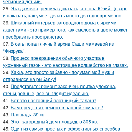
четырьмя детьми.
35.
Эта дамочка, решила доказать, что она Юлий Цезарь
и показать, как умеет делать много дел одновременно.
36.
Шикарный интерьер загородного дома с яркими
акцентами - это пример того, как смелость в цвете может
преобразить пространство.
37.
В сеть попал личный архив Саши мамаевой из
"Физрука".
38.
Процесс превращения обычного участка в
ухоженный газон - это настоящее волшебство на глазах.
39.
Ха-ха, это просто забавно - подумал мой муж и
отправился на рыбалку!
40.
Представьте: ремонт закончен, плитка уложена,
стены ровные, всё выглядит идеально.
41.
Вот это настоящий плотницкий талант!
42.
Вам предстоит ремонт в ванной комнате?
43.
Площадь: 39 кв.
44.
Этот загородный дом площадью 305 кв.
45.
Один из самых простых и эффективных способов