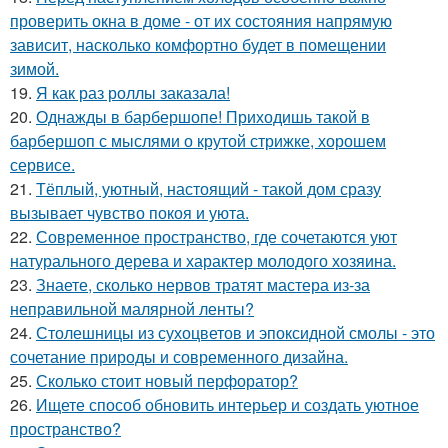
проверить окна в доме - от их состояния напрямую
зависит, насколько комфортно будет в помещении
зимой.
19.
Я как раз роллы заказала!
20.
Однажды в барбершопе! Приходишь такой в
барбершоп с мыслями о крутой стрижке, хорошем
сервисе.
21.
Тёплый, уютный, настоящий - такой дом сразу
вызывает чувство покоя и уюта.
22.
Современное пространство, где сочетаются уют
натурального дерева и характер молодого хозяина.
23.
Знаете, сколько нервов тратят мастера из-за
неправильной малярной ленты?
24.
Столешницы из сухоцветов и эпоксидной смолы - это
сочетание природы и современного дизайна.
25.
Сколько стоит новый перфоратор?
26.
Ищете способ обновить интерьер и создать уютное
пространство?