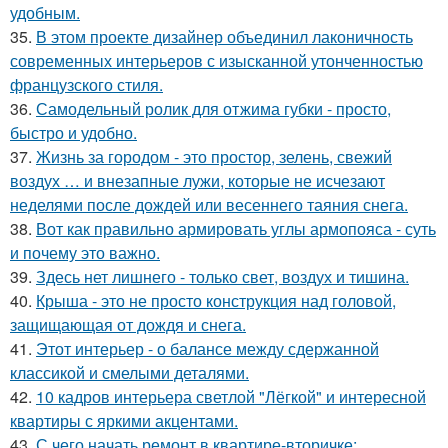
удобным.
35.
В этом проекте дизайнер объединил лаконичность
современных интерьеров с изысканной утонченностью
французского стиля.
36.
Самодельный ролик для отжима губки - просто,
быстро и удобно.
37.
Жизнь за городом - это простор, зелень, свежий
воздух … и внезапные лужи, которые не исчезают
неделями после дождей или весеннего таяния снега.
38.
Вот как правильно армировать углы армопояса - суть
и почему это важно.
39.
Здесь нет лишнего - только свет, воздух и тишина.
40.
Крыша - это не просто конструкция над головой,
защищающая от дождя и снега.
41.
Этот интерьер - о балансе между сдержанной
классикой и смелыми деталями.
42.
10 кадров интерьера светлой "Лёгкой" и интересной
квартиры с яркими акцентами.
43.
С чего начать ремонт в квартире-вторичке: