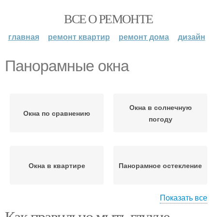
ВСЕ О РЕМОНТЕ
главная
ремонт квартир
ремонт дома
дизайн
Панорамные окна
Окна в солнечную
Окна по сравнению
погоду
Окна в квартире
Панорамное остекление
Показать все
Как правильно мыть глухие
Окна с подъемными