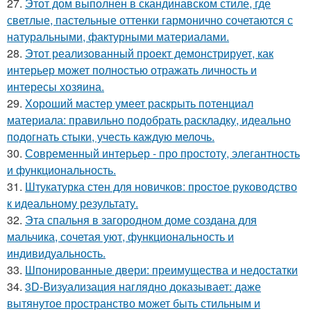
27.
Этот дом выполнен в скандинавском стиле, где
светлые, пастельные оттенки гармонично сочетаются с
натуральными, фактурными материалами.
28.
Этот реализованный проект демонстрирует, как
интерьер может полностью отражать личность и
интересы хозяина.
29.
Хороший мастер умеет раскрыть потенциал
материала: правильно подобрать раскладку, идеально
подогнать стыки, учесть каждую мелочь.
30.
Современный интерьер - про простоту, элегантность
и функциональность.
31.
Штукатурка стен для новичков: простое руководство
к идеальному результату.
32.
Эта спальня в загородном доме создана для
мальчика, сочетая уют, функциональность и
индивидуальность.
33.
Шпонированные двери: преимущества и недостатки
34.
3D-Визуализация наглядно доказывает: даже
вытянутое пространство может быть стильным и