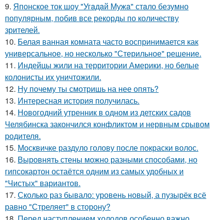
9.
Японское ток шоу "Угaдaй Мужa" стaло безумно
популярным, побив все рекорды по количеству
зрителей.
10.
Белая ванная комната часто воспринимается как
универсальное, но несколько "Стерильное" решение.
11.
Индейцы жили на территории Америки, но белые
колонисты их уничтожили.
12.
Ну почему ты смотришь на нее опять?
13.
Интересная история получилась.
14.
Новогодний утренник в одном из детских садов
Челябинска закончился конфликтом и нервным срывом
родителя.
15.
Москвичке раздуло голову после покраски волос.
16.
Выровнять стены можно разными способами, но
гипсокартон остаётся одним из самых удобных и
"Чистых" вариантов.
17.
Сколько раз бывало: уровень новый, а пузырёк всё
равно "Стреляет" в сторону?
18.
Перед наступлением холодов особенно важно