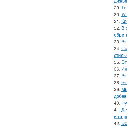
дизай
29.
То
30.
Ус
31.
Кр
32.
В 
обрет
33.
Эт
34.
Со
стиль
35.
Эт
36.
Ин
37.
Эт
38.
Эт
39.
Мы
добав
40.
Фу
41.
Де
интер
42.
Эс