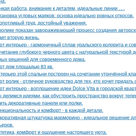
на.
нкая работа, внимание к деталям, идеальные линии ….
тановка угловых маяков: основа идеально ровных откосов.
опотливый труд, достойный уважения.
ролике показан завораживающий процесс создания авторско
ает вторую жизнь.
от интерьер - гармоничный сплав уральского колорита и со
четание глубокого черного цвета с натуральной текстурой 
ных решений для современного дома.
от дом площадью 83 кв.
терьер этой спальни построен на сочетании утончённой кла
от ролик - отличное руководство для тех, кто хочет придать
от интерьер - воплощение идеи Dolce Vita в городской квар
 делимся идеями, как обустроить пространство вокруг теле
ить декоративные панели или полки.
нкциональность и комфорт - в каждой детали.
коративная штукатурка марморино - идеальное решение д
ьеров.
тетика, комфорт и ощущение настоящего уюта.