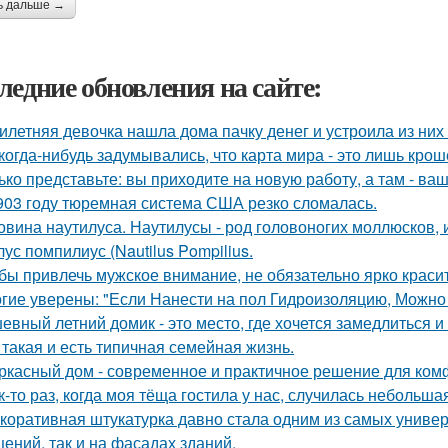
ь дальше →
ледние обновления на сайте:
илетняя девочка нашла дома пачку денег и устроила из них
когда-нибудь задумывались, что карта мира - это лишь кро
ько представьте: вы приходите на новую работу, а там - ва
903 году тюремная система США резко сломалась.
овина наутилуса. Наутилусы - род головоногих моллюсков,
ус помпилиус (Nautilus Pompilius.
бы привлечь мужское внимание, не обязательно ярко красит
гие уверены: "Если Нанести на пол Гидроизоляцию, Можно
евный летний домик - это место, где хочется замедлиться и
 такая и есть типичная семейная жизнь.
ркасный дом - современное и практичное решение для ком
к-то раз, когда моя тёща гостила у нас, случилась небольша
коративная штукатурка давно стала одним из самых униве
ений, так и на фасадах зданий.