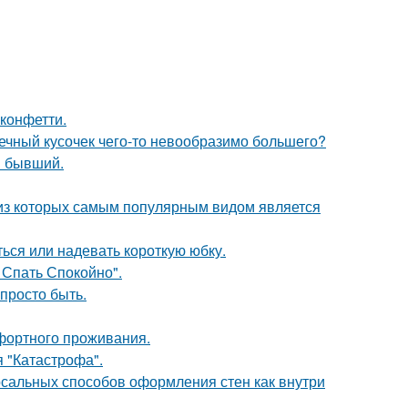
 конфетти.
шечный кусочек чего-то невообразимо большего?
ш бывший.
 из которых самым популярным видом является
ься или надевать короткую юбку.
 Спать Спокойно".
 просто быть.
фортного проживания.
я "Катастрофа".
рсальных способов оформления стен как внутри