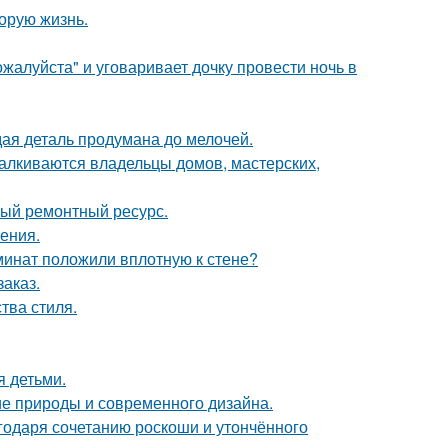
орую жизнь.
жалуйста" и уговаривает дочку провести ночь в
ая деталь продумана до мелочей.
талкиваются владельцы домов, мастерских,
ный ремонтный ресурс.
ения.
аминат положили вплотную к стене?
заказ.
тва стиля.
я детьми.
ие природы и современного дизайна.
агодаря сочетанию роскоши и утончённого