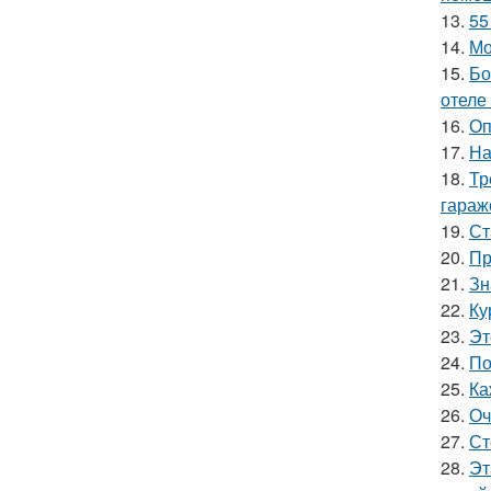
13.
55
14.
Мо
15.
Бо
отеле
16.
Оп
17.
На
18.
Тр
гараж
19.
Ст
20.
Пр
21.
Зн
22.
Ку
23.
Эт
24.
По
25.
Ка
26.
Оч
27.
Ст
28.
Эт