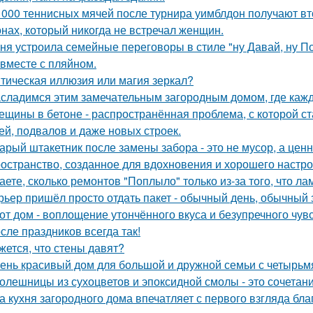
 000 теннисных мячей после турнира уимблдон получают вт
нах, который никогда не встречал женщин.
ня устроила семейные переговоры в стиле "ну Давай, ну По
 вместе с пляйном.
тическая иллюзия или магия зеркал?
сладимся этим замечательным загородным домом, где кажд
ещины в бетоне - распространённая проблема, с которой с
ей, подвалов и даже новых строек.
арый штакетник после замены забора - это не мусор, а цен
остранство, созданное для вдохновения и хорошего настро
аете, сколько ремонтов "Поплыло" только из-за того, что л
рьер пришёл просто отдать пакет - обычный день, обычный 
от дом - воплощение утончённого вкуса и безупречного чувс
сле праздников всегда так!
жется, что стены давят?
ень красивый дом для большой и дружной семьи с четырьм
олешницы из сухоцветов и эпоксидной смолы - это сочетан
а кухня загородного дома впечатляет с первого взгляда бл