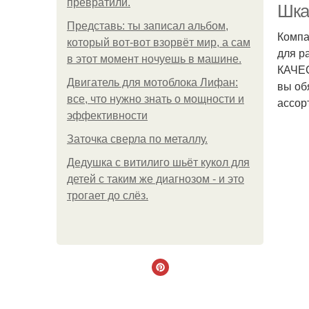
превратили.
Шка
Представь: ты записал альбом,
Компа
который вот-вот взорвёт мир, а сам
для р
в этот момент ночуешь в машине.
КАЧЕС
Двигатель для мотоблока Лифан:
вы об
все, что нужно знать о мощности и
ассор
эффективности
Заточка сверла по металлу.
Дедушка с витилиго шьёт кукол для
детей с таким же диагнозом - и это
трогает до слёз.