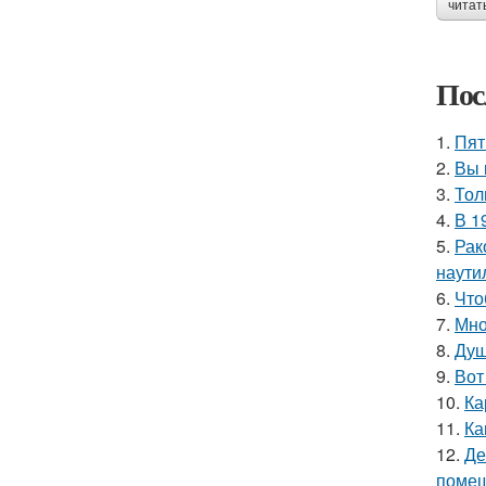
читат
Пос
1.
Пят
2.
Вы 
3.
Тол
4.
В 1
5.
Рак
наутил
6.
Что
7.
Мно
8.
Душ
9.
Вот
10.
Ка
11.
Ка
12.
Де
помещ