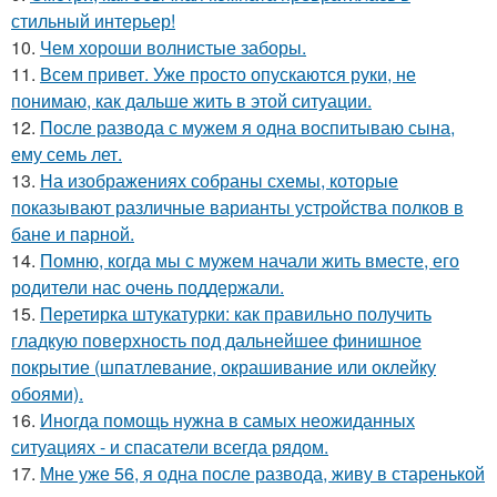
стильный интерьер!
10.
Чем хороши волнистые заборы.
11.
Всем привет. Уже просто опускаются руки, не
понимаю, как дальше жить в этой ситуации.
12.
После развода с мужем я одна воспитываю сына,
ему семь лет.
13.
На изображениях собраны схемы, которые
показывают различные варианты устройства полков в
бане и парной.
14.
Помню, когда мы с мужем начали жить вместе, его
родители нас очень поддержали.
15.
Перетирка штукатурки: как правильно получить
гладкую поверхность под дальнейшее финишное
покрытие (шпатлевание, окрашивание или оклейку
обоями).
16.
Иногда помощь нужна в самых неожиданных
ситуациях - и спасатели всегда рядом.
17.
Мне уже 56, я одна после развода, живу в старенькой