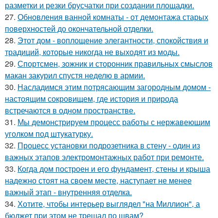
разметки и резки брусчатки при создании площадки.
27.
Обновления ванной комнаты - от демонтажа старых
поверхностей до окончательной отделки.
28.
Этот дом - воплощение элегантности, спокойствия и
традиций, которые никогда не выходят из моды.
29.
Спортсмен, зожник и сторонник правильных смыслов
макан закурил спустя неделю в армии.
30.
Насладимся этим потрясающим загородным домом -
настоящим сокровищем, где история и природа
встречаются в одном пространстве.
31.
Мы демонстрируем процесс работы с нержавеющим
уголком под штукатурку.
32.
Процесс установки подрозетника в стену - один из
важных этапов электромонтажных работ при ремонте.
33.
Когда дом построен и его фундамент, стены и крыша
надежно стоят на своем месте, наступает не менее
важный этап - внутренняя отделка.
34.
Хотите, чтобы интерьер выглядел "на Миллион", а
бюджет при этом не трещал по швам?