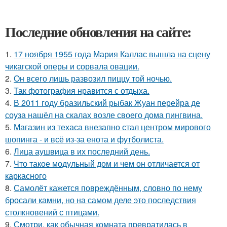
Последние обновления на сайте:
1.
17 ноября 1955 года Мария Каллас вышла на сцену
чикагской оперы и сорвала овации.
2.
Он всего лишь развозил пиццу той ночью.
3.
Так фотография нравится с отдыха.
4.
В 2011 году бразильский рыбак Жуан перейра де
соуза нашёл на скалах возле своего дома пингвина.
5.
Магазин из техаса внезапно стал центром мирового
шопинга - и всё из-за енота и футболиста.
6.
Лица аушвица в их последний день.
7.
Что такое модульный дом и чем он отличается от
каркасного
8.
Самолёт кажется повреждённым, словно по нему
бросали камни, но на самом деле это последствия
столкновений с птицами.
9.
Смотри, как обычная комната превратилась в