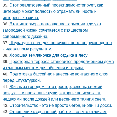
35.
Этот реализованный проект демонстрирует, как
интерьер может полностью отражать личность и
интересы хозяина.
36.
Этот интерьер - воплощение гармонии, где уют
загородной жизни сочетается с изяществом
современного дизайна.
37.
Штукатурка стен для новичков: простое руководство
к идеальному результату.
38.
Хорошая земляночка для отдыха в лесу.
39.
Просторная терраса становится продолжением дома
и главным местом для общения и отдыха.
40.
Подготовка бассейна: нанесение контактного слоя
перед штукатуркой.
41.
Жизнь за городом - это простор, зелень, свежий
воздух … и внезапные лужи, которые не исчезают
неделями после дождей или весеннего таяния снега.
42.
Строительство - это не просто бетон, кирпич и доски.
43.
Отношение к сделанной работе - вот что отличает