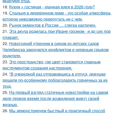
квартире отца.
18.
Кухня + гостиная - удачная идея в 2026 году?
19.
Спальня в деревянном доме - это особая атмосфера,
которую невозможно перепутать ни с чем.
20.
Рынок ремонтов в России … слегка хаотичен.
21.
Эта акула родилась при Иване грозном - и до сих пор
плавает.
22.
Новогодний утренник в одном из детских садов
Челябинска закончился конфликтом и нервным срывом
родителя.
23.
Это пространство, где цвет становится главным
инструментом создания настроения.
24.
"В очередной раз отправившись в отпуск, девушки
решили по-особенному поблагодарить горничных за их
труд.
25.
На первый взгляд статичные новостройки на самом
деле первое время после возведения живут своей
жизнью.
26.
Мы демонстрируем быстрый и практичный способ