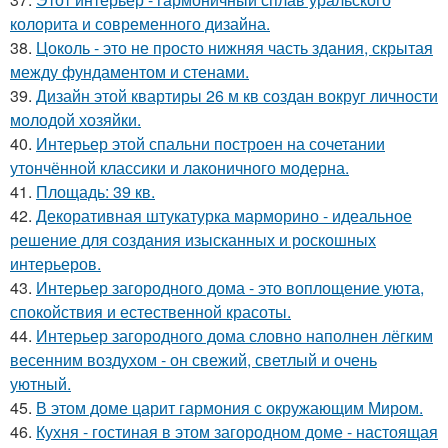
колорита и современного дизайна.
38.
Цоколь - это не просто нижняя часть здания, скрытая
между фундаментом и стенами.
39.
Дизайн этой квартиры 26 м кв создан вокруг личности
молодой хозяйки.
40.
Интерьер этой спальни построен на сочетании
утончённой классики и лаконичного модерна.
41.
Площадь: 39 кв.
42.
Декоративная штукатурка марморино - идеальное
решение для создания изысканных и роскошных
интерьеров.
43.
Интерьер загородного дома - это воплощение уюта,
спокойствия и естественной красоты.
44.
Интерьер загородного дома словно наполнен лёгким
весенним воздухом - он свежий, светлый и очень
уютный.
45.
В этом доме царит гармония с окружающим Миром.
46.
Кухня - гостиная в этом загородном доме - настоящая