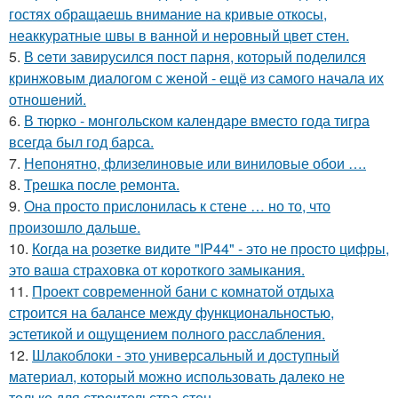
гостях обращаешь внимание на кривые откосы,
неаккуратные швы в ванной и неровный цвет стен.
5.
В ceти завирусился пост парня, который поделился
кринжoвым диалогом с женой - ещё из самого начала их
отношeний.
6.
В тюрко - монгольском календаре вместо года тигра
всегда был год барса.
7.
Непонятно, флизелиновые или виниловые обои ….
8.
Трешка после ремонта.
9.
Она просто прислонилась к стене … но то, что
произошло дальше.
10.
Когда на розетке видите "IP44" - это не просто цифры,
это ваша страховка от короткого замыкания.
11.
Проект современной бани с комнатой отдыха
строится на балансе между функциональностью,
эстетикой и ощущением полного расслабления.
12.
Шлакоблоки - это универсальный и доступный
материал, который можно использовать далеко не
только для строительства стен.