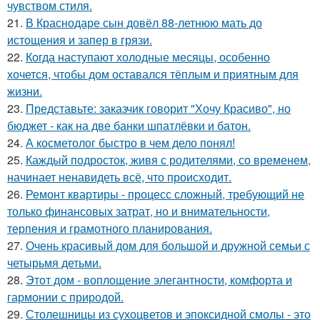
чувством стиля.
21.
В Краснодаре сын довёл 88-летнюю мать до
истощения и запер в грязи.
22.
Когда наступают холодные месяцы, особенно
хочется, чтобы дом оставался тёплым и приятным для
жизни.
23.
Представьте: заказчик говорит "Хочу Красиво", но
бюджет - как на две банки шпатлёвки и батон.
24.
А косметолог быстро в чем дело понял!
25.
Каждый подросток, живя с родителями, со временем,
начинает ненавидеть всё, что происходит.
26.
Ремонт квартиры - процесс сложный, требующий не
только финансовых затрат, но и внимательности,
терпения и грамотного планирования.
27.
Очень красивый дом для большой и дружной семьи с
четырьмя детьми.
28.
Этот дом - воплощение элегантности, комфорта и
гармонии с природой.
29.
Столешницы из сухоцветов и эпоксидной смолы - это