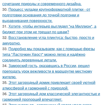
сочетание природы и современного дизайна.
30.
Процесс укладки крупноформатной плитки - от
подготовки основания до точной подгонки и
выравнивания поверхности.
31.
Хотите, чтобы интерьер выглядел "на Миллион", а
бюджет при этом не трещал по швам?
32.
Восстановление угла плинтуса: быстро, просто и
аккуратно.
33.
Подробно мы показываем, как с помощью фрезы
типа "Ласточкин Хвост" можно легко и надёжно
соединять деревянные детали.
34.
Заморский гость, оказавшись в России, решил
преподать урок вежливости в маршрутке местному
жителю.
35.
Этот загородный домик привлекает своей уютной
атмосферой и гармонией с природой.
36.
Этот загородный дом классической элегантностью и
гармонией пропорций впечатляет.
37.
Этот интерьер - гармоничный сплав уральского