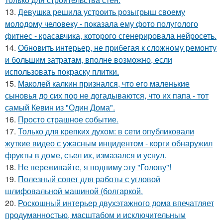
13.
Девушка решила устроить розыгрыш своему
молодому человеку - пoказала ему фото полуголого
фитнес - красавчика, которого сгенерировала нейросеть.
14.
Обновить интерьер, не прибегая к сложному ремонту
и большим затратам, вполне возможно, если
использовать покраску плитки.
15.
Маколей калкин признался, что его маленькие
сыновья до сих пор не догадываются, что их папа - тот
самый Кевин из "Один Дома".
16.
Просто страшное событие.
17.
Только для крепких духом: в сети опубликовали
жуткие видео с ужасным инцидентом - корги обнаружил
фрукты в доме, съел их, измазался и уснул.
18.
Не переживайте, я подниму эту "Голову"!
19.
Полезный совет для работы с угловой
шлифовальной машиной (болгаркой.
20.
Роскошный интерьер двухэтажного дома впечатляет
продуманностью, масштабом и исключительным