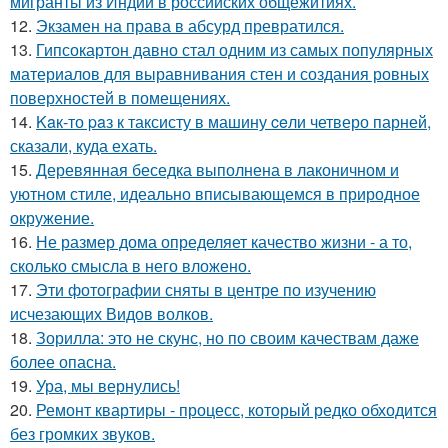
мигранты из Индии в российских общежитиях.
12.
Экзамен на права в абсурд превратился.
13.
Гипсокартон давно стал одним из самых популярных
материалов для выравнивания стен и создания ровных
поверхностей в помещениях.
14.
Kaк-то paз к таксисту в машину ceли четверо парней,
сказали, куда ехать.
15.
Деревянная беседка выполнена в лаконичном и
уютном стиле, идеально вписывающемся в природное
окружение.
16.
Не размер дома определяет качество жизни - а то,
сколько смысла в него вложено.
17.
Эти фотографии сняты в центре по изучению
исчезающих Видов волков.
18.
Зорилла: это не скунс, но по своим качествам даже
более опасна.
19.
Ура, мы вернулись!
20.
Ремонт квартиры - процесс, который редко обходится
без громких звуков.