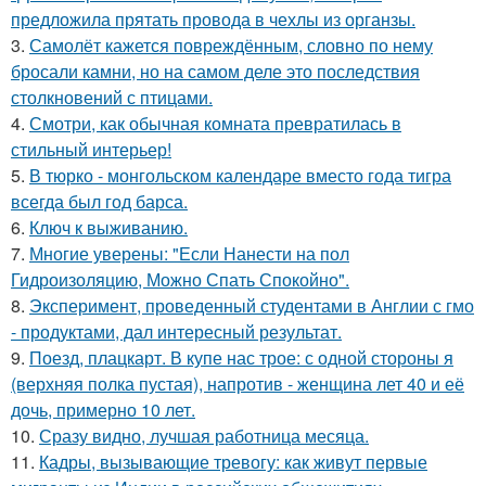
предложила прятать провода в чехлы из органзы.
3.
Самолёт кажется повреждённым, словно по нему
бросали камни, но на самом деле это последствия
столкновений с птицами.
4.
Смотри, как обычная комната превратилась в
стильный интерьер!
5.
В тюрко - монгольском календаре вместо года тигра
всегда был год барса.
6.
Ключ к выживанию.
7.
Многие уверены: "Если Нанести на пол
Гидроизоляцию, Можно Спать Спокойно".
8.
Эксперимент, проведенный студентами в Англии с гмо
- продуктами, дал интересный результат.
9.
Поезд, плацкарт. В купе нас трое: с одной стороны я
(верхняя полка пустая), напротив - женщина лет 40 и её
дочь, примерно 10 лет.
10.
Сразу видно, лучшая работница месяца.
11.
Кадры, вызывающие тревогу: как живут первые