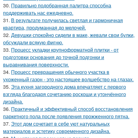
30.
Правильно подобранная палитра способна
поддерживать нас ежедневно.
31.
В результате получилась светлая и гармоничная
квартира, продуманная до мелочей.
32.
Девушки спокойно сидели в маке, жевали свои булки,
обсуждали всякую фигню.
33.
Процесс укладки крупноформатной плитки - от
подготовки основания до точной подгонки и
выравнивания поверхности.
34.
Процесс превращения обычного участка в
ухоженный газон - это настоящее волшебство на глазах.
35.
Эта кухня загородного дома впечатляет с первого
взгляда благодаря сочетанию роскоши и утончённого
дизайна.
36.
Практичный и эффективный способ восстановления
паркетного пола после появления прожженного пятна.
37.
Этот дом сочетает в себе уют натуральных
материалов и эстетику современного дизайна.