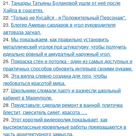
21.
Танцоры Татьяны Булановой ушли от неё после
Хайпа в соцсетях.
22.
"Только не Кусайся - я Положительный Персонаж".
23.
Блогер Амиран сардаров в угол руководителя
автоваза загнал.
24.
Мы показываем, как правильно установить
металлический уголок под штукатурку, чтобы получить
идеально ровный и аккуратный наружный угол.
25.
Покраска стен и потолка - один из самых доступных и
практичных способов обновить интерьер своими руками.
26.
Эта вилла словно создана для того, чтобы
любоваться красотой мира.
27.
Школьники сломали парту и разнесли школьный
кабинет в Мариуполе.
28.
Представьте: сделали ремонт в ванной, плиточка
блестит, смеситель сияет, красота ….
29.
Этот короткий видеоролик показывает, как
высококлассные кровельные работы превращаются в
часть архитектурного замысла.