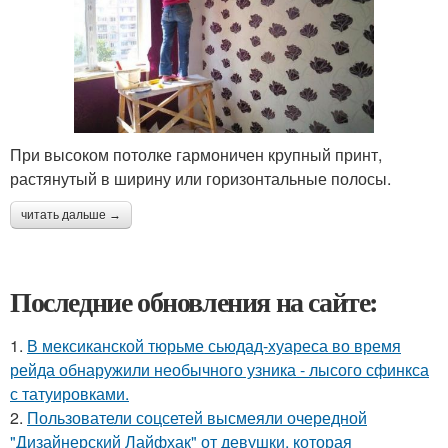
При высоком потолке гармоничен крупный принт,
растянутый в ширину или горизонтальные полосы.
читать дальше →
Последние обновления на сайте:
1.
В мексиканской тюрьме сьюдад-хуареса во время
рейда обнаружили необычного узника - лысого сфинкса
с татуировками.
2.
Пользователи соцсетей высмеяли очередной
"Дизайнерский Лайфхак" от девушки, которая