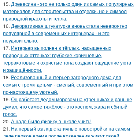
15.
Древесина - это не только один из самых популярных
материалов для строительства и отделки, но и символ
природной красоты и тепла.
16.
Декоративная штукатурка вновь стала невероятно
популярной в современных интерьерах - и это
неудивительно.
17.
Интерьер выполнен в тёплых, насыщенных
природных оттенках: глубокие коричневые,
терракотовые и охристые тона создают ощущение уюта
и защищённости.
18.
Реализованный интерьер загородного дома для
семьи с тремя детьми - смелый, современный и при этом
по-настоящему уютный.
19.
Он работает дедом морозом на утренниках и раньше
думал, что самое тяжёлое - это костюм, жара и сбитый
голос.
20.
А надо было физику в школе учить!
21.
На первый взгляд статичные новостройки на самом
деле первое время после возведения живут своей