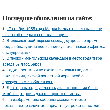
Последние обновления на сайте:
1.
17 ноября 1955 года Мария Каллас вышла на сцену
чикагской оперы и сорвала овации.
2.
В мексиканской тюрьме сьюдад-хуареса во время
рейда обнаружили необычного узника - лысого сфинкса
с татуировками.
3.
В тюрко - монгольском календаре вместо года тигра
всегда был год барса.
4.
Редкая рептилия не оказалась новым видом, а
являлась индийской лопастной черепахой с
врожденным альбинизмом.
5.
Два года назад я ушла от мужа - отношения были
тяжёлые, терпеть дальше просто не могла.
6.
На изображениях собраны схемы, которые
показывают различные варианты устройства полков в