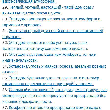
вдохновляющая атмосфера.
29.
Тёплый, уютный, настоящий - такой дом сразу
вызывает чувство покоя и уюта.
30.
Этот дом - воплощение элегантности, комфорта и
гармонии с природой.
31.
Этот загородный дом своей легкостью и гармонией
поражает.
32.
Этот дом сочетает в себе уют натуральных
материалов и эстетику современного дизайна.
33.
Этот дом стал воплощением комфорта, тепла и
индивидуальности.
34.
Установка угловых маяков: основа идеально ровных
откосов.
35.
Этот дом буквально утопает в зелени, и интерьер
гармонично перекликается с природой за окнами.
36.
Стильный и лаконичный, этот дом демонстрирует, как
можно создать по-настоящему уютное пространство без
излишней декоративности.
37.
Комфортное и тёплое пространство можно даже с