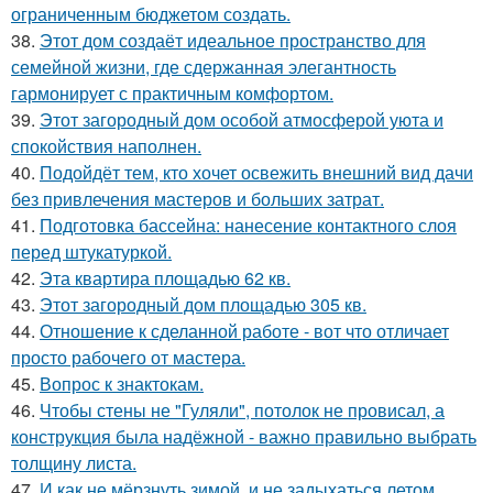
ограниченным бюджетом создать.
38.
Этот дом создаёт идеальное пространство для
семейной жизни, где сдержанная элегантность
гармонирует с практичным комфортом.
39.
Этот загородный дом особой атмосферой уюта и
спокойствия наполнен.
40.
Подойдёт тем, кто хочет освежить внешний вид дачи
без привлечения мастеров и больших затрат.
41.
Подготовка бассейна: нанесение контактного слоя
перед штукатуркой.
42.
Эта квартира площадью 62 кв.
43.
Этот загородный дом площадью 305 кв.
44.
Отношение к сделанной работе - вот что отличает
просто рабочего от мастера.
45.
Вопрос к знактокам.
46.
Чтобы стены не "Гуляли", потолок не провисал, а
конструкция была надёжной - важно правильно выбрать
толщину листа.
47.
И как не мёрзнуть зимой, и не задыхаться летом.