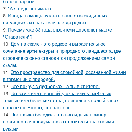
бане и парной.
7.
"А я ведь понимала ….
8.
Иногда помощь нужна в самых неожиданных
ситуациях - и спасатели всегда рядом.
9.
Почему уже 33 года строители доверяют марке
"Старатели"?
10.
Дом на скале - это редкое и выразительное
сочетание архитектуры и природного ландшафта, где
строение словно становится продолжением самой
скалы.
11.
Это пространство для спокойной, осознанной жизни
в гармонии с природой.
12.
Все вокруг в футболках - а ты в свитере.
13.
Вы заметили в ванной, у окна или за мебелью
тёмные или белёсые пятна, появился затхлый запах -
вполне возможно, это плесень.
14.
Постройка беседки - это наглядный пример
поэтапного и продуманного строительства своими
руками.