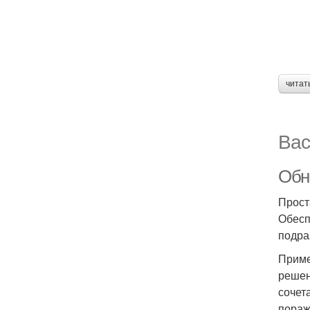
читат
Вас
Обн
Прост
Обесп
подра
Приме
решен
сочет
пораж