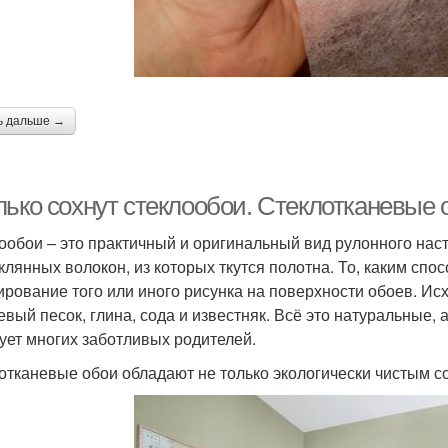
ь дальше →
ько сохнут стеклообои. Стеклотканевые 
ообои – это практичный и оригинальный вид рулонного нас
еклянных волокон, из которых ткутся полотна. То, каким спо
рование того или иного рисунка на поверхности обоев. И
евый песок, глина, сода и известняк. Всё это натуральные, 
ует многих заботливых родителей.
отканевые обои обладают не только экологически чистым с