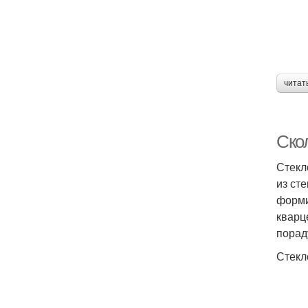
читат
Скол
Стекл
из ст
форми
кварц
порад
Стекл