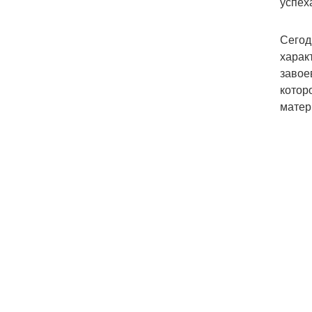
успех
Сегод
харак
завое
котор
матер