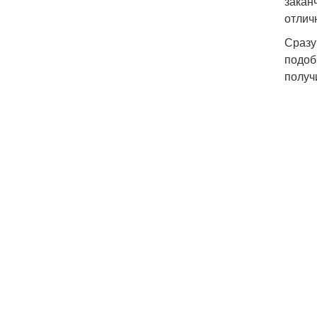
закан
отлич
Сразу
подоб
получ