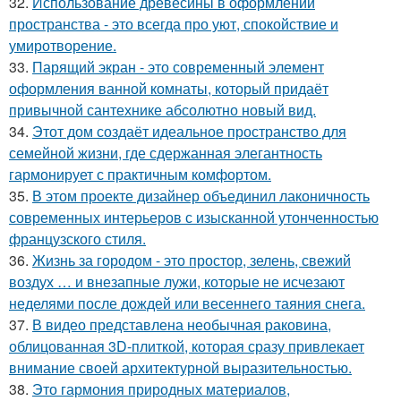
32.
Использование древесины в оформлении
пространства - это всегда про уют, спокойствие и
умиротворение.
33.
Парящий экран - это современный элемент
оформления ванной комнаты, который придаёт
привычной сантехнике абсолютно новый вид.
34.
Этот дом создаёт идеальное пространство для
семейной жизни, где сдержанная элегантность
гармонирует с практичным комфортом.
35.
В этом проекте дизайнер объединил лаконичность
современных интерьеров с изысканной утонченностью
французского стиля.
36.
Жизнь за городом - это простор, зелень, свежий
воздух … и внезапные лужи, которые не исчезают
неделями после дождей или весеннего таяния снега.
37.
В видео представлена необычная раковина,
облицованная 3D-плиткой, которая сразу привлекает
внимание своей архитектурной выразительностью.
38.
Это гармония природных материалов,