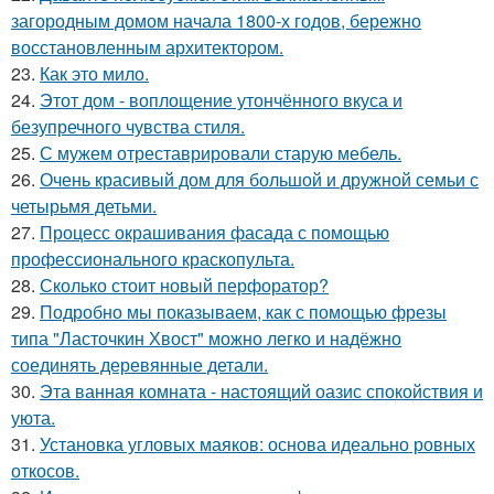
загородным домом начала 1800-х годов, бережно
восстановленным архитектором.
23.
Как это мило.
24.
Этот дом - воплощение утончённого вкуса и
безупречного чувства стиля.
25.
С мужем отреставрировали старую мебель.
26.
Очень красивый дом для большой и дружной семьи с
четырьмя детьми.
27.
Процесс окрашивания фасада с помощью
профессионального краскопульта.
28.
Сколько стоит новый перфоратор?
29.
Подробно мы показываем, как с помощью фрезы
типа "Ласточкин Хвост" можно легко и надёжно
соединять деревянные детали.
30.
Эта ванная комната - настоящий оазис спокойствия и
уюта.
31.
Установка угловых маяков: основа идеально ровных
откосов.