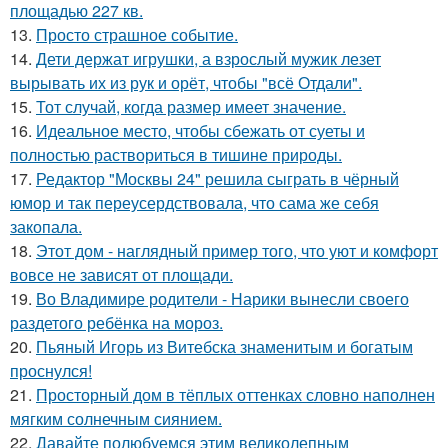
площадью 227 кв.
13.
Просто страшное событие.
14.
Дети держат игрушки, а взрослый мужик лезет
вырывать их из рук и орёт, чтобы "всё Отдали".
15.
Тот случай, когда размер имеет значение.
16.
Идеальное место, чтобы сбежать от суеты и
полностью раствориться в тишине природы.
17.
Редактор "Москвы 24" решила сыграть в чёрный
юмор и так переусердствовала, что сама же себя
закопала.
18.
Этот дом - наглядный пример того, что уют и комфорт
вовсе не зависят от площади.
19.
Во Владимире родители - Нарики вынесли своего
раздетого ребёнка на мороз.
20.
Пьяный Игорь из Витебска знаменитым и богатым
проснулся!
21.
Просторный дом в тёплых оттенках словно наполнен
мягким солнечным сиянием.
22.
Давайте полюбуемся этим великолепным