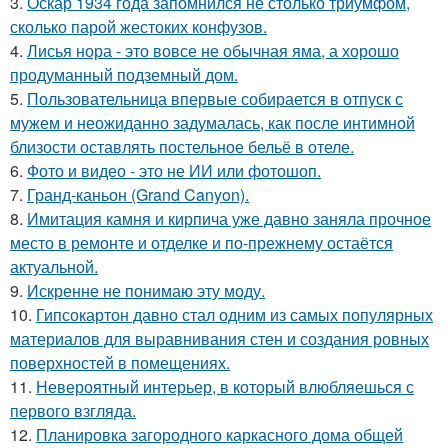
3.
Оскар 1934 года запомнился не столько триумфом,
сколько парой жестоких конфузов.
4.
Лисья нора - это вовсе не обычная яма, а хорошо
продуманный подземный дом.
5.
Пользовательница впервые собирается в отпуск с
мужем и неожиданно задумалась, как после интимной
близости оставлять постельное бельё в отеле.
6.
Фото и видео - это не ИИ или фотошоп.
7.
Гранд-каньон (Grand Canyon).
8.
Имитация камня и кирпича уже давно заняла прочное
место в ремонте и отделке и по-прежнему остаётся
актуальной.
9.
Искренне не понимаю эту моду.
10.
Гипсокартон давно стал одним из самых популярных
материалов для выравнивания стен и создания ровных
поверхностей в помещениях.
11.
Невероятный интерьер, в который влюбляешься с
первого взгляда.
12.
Планировка загородного каркасного дома общей