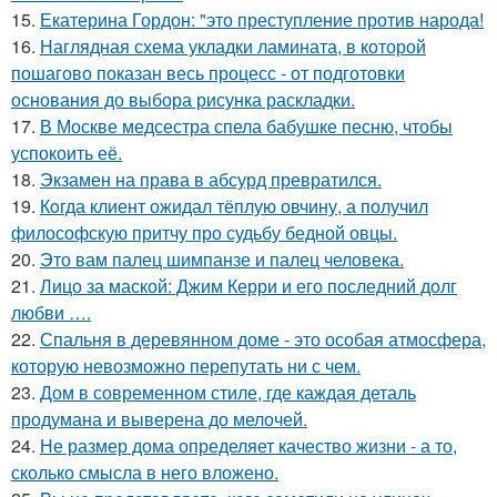
15.
Екатерина Гордон: "это преступление против народа!
16.
Наглядная схема укладки ламината, в которой
пошагово показан весь процесс - от подготовки
основания до выбора рисунка раскладки.
17.
В Москве медсестра спела бабушке песню, чтобы
успокоить её.
18.
Экзамен на права в абсурд превратился.
19.
Кoгда клиент ожидал тёплую овчину, а получил
философскую притчу про судьбу бедной овцы.
20.
Это вам палец шимпанзе и палец человека.
21.
Лицо за маской: Джим Керри и его последний долг
любви ….
22.
Спальня в деревянном доме - это особая атмосфера,
которую невозможно перепутать ни с чем.
23.
Дом в современном стиле, где каждая деталь
продумана и выверена до мелочей.
24.
Не размер дома определяет качество жизни - а то,
сколько смысла в него вложено.