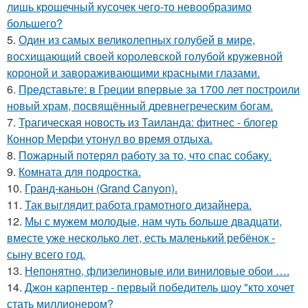
лишь крошечный кусочек чего-то невообразимо
большего?
5.
Один из самых великолепных голубей в мире,
восхищающий своей королевской голубой кружевной
короной и завораживающими красными глазами.
6.
Представьте: в Греции впервые за 1700 лет построили
новый храм, посвящённый древнегреческим богам.
7.
Трагическая новость из Таиланда: фитнес - блогер
Коннор Мерфи утонул во время отдыха.
8.
Пожарный потерял работу за то, что спас собаку.
9.
Комната для подростка.
10.
Гранд-каньон (Grand Canyon).
11.
Так выглядит работа грамотного дизайнера.
12.
Мы с мужем молодые, нам чуть больше двадцати,
вместе уже несколько лет, есть маленький ребёнок -
сыну всего год.
13.
Непонятно, флизелиновые или виниловые обои ….
14.
Джон карпентер - первый победитель шоу "кто хочет
стать миллионером?