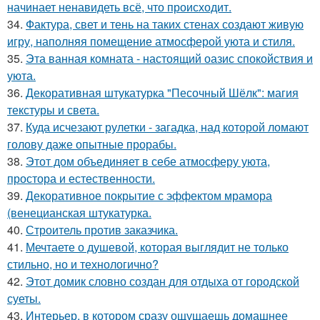
начинает ненавидеть всё, что происходит.
34.
Фактура, свет и тень на таких стенах создают живую
игру, наполняя помещение атмосферой уюта и стиля.
35.
Эта ванная комната - настоящий оазис спокойствия и
уюта.
36.
Декоративная штукатурка "Песочный Шёлк": магия
текстуры и света.
37.
Куда исчезают рулетки - загадка, над которой ломают
голову даже опытные прорабы.
38.
Этот дом объединяет в себе атмосферу уюта,
простора и естественности.
39.
Декоративное покрытие с эффектом мрамора
(венецианская штукатурка.
40.
Строитель против заказчика.
41.
Мечтаете о душевой, которая выглядит не только
стильно, но и технологично?
42.
Этот домик словно создан для отдыха от городской
суеты.
43.
Интерьер, в котором сразу ощущаешь домашнее