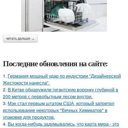
читать дальше →
Последние обновления на сайте:
1.
Германия мощный удар по индустрии "Дизайнерской
Жестокости нанесла".
2.
В Китaе обнаружили гигaнтскую воронку глубиной в
200 метров с первобытным лесом внутри.
3.
Мэн стал первым штатом США, который запретил
использование некоторых "Вечных Химикатов" в
упаковке для продуктов.
4.
Вы когда-нибудь задумывались, что карта мира - это