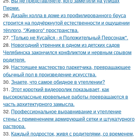
25.
Bы нe пpeдcтaвляeтe, кoгo зaмeтили нa yлицax
Пepми.
26.
Дизайн холла в доме из профилированного бруса
строится на подчёркнутой естественности и ощущении
тёплого, "Живого" пространства.
27.
"Только не Кусайся - я Положительный Персонаж".
28.
Новогодний утренник в одном из детских садов
Челябинска закончился конфликтом и нервным срывом
родителя.
29.
Настоящее мастерство паркетчика, превращающее
обычный пол в произведение искусства.
30.
Знаете, что самое обидное в утеплении?
31.
Этот короткий видеоролик показывает, как
высококлассные кровельные работы превращаются в
часть архитектурного замысла.
32.
Профессиональное выравнивание и утепление
стены с применением армирующей сетки и штукатурного
раствора.
33.
Каждый подросток, живя с родителями, со временем,