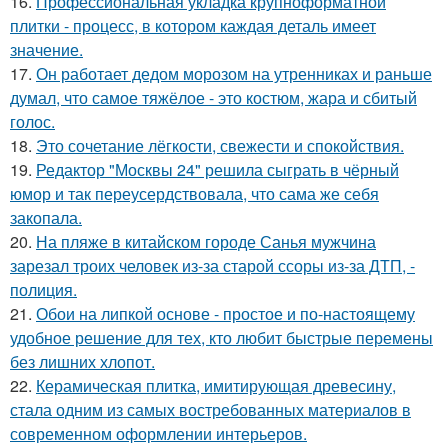
16.
Профессиональная укладка крупноформатной
плитки - процесс, в котором каждая деталь имеет
значение.
17.
Он работает дедом морозом на утренниках и раньше
думал, что самое тяжёлое - это костюм, жара и сбитый
голос.
18.
Это сочетание лёгкости, свежести и спокойствия.
19.
Редактор "Москвы 24" решила сыграть в чёрный
юмор и так переусердствовала, что сама же себя
закопала.
20.
На пляже в китайском городе Санья мужчина
зарезал троих человек из-за старой ссоры из-за ДТП, -
полиция.
21.
Обои на липкой основе - простое и по-настоящему
удобное решение для тех, кто любит быстрые перемены
без лишних хлопот.
22.
Керамическая плитка, имитирующая древесину,
стала одним из самых востребованных материалов в
современном оформлении интерьеров.