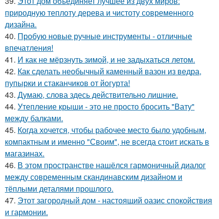
39.
Этот дом объединяет лучшее из двух миров:
природную теплоту дерева и чистоту современного
дизайна.
40.
Пробую новые ручные инструменты - отличные
впечатления!
41.
И как не мёрзнуть зимой, и не задыхаться летом.
42.
Как сделать необычный каменный вазон из ведра,
пупырки и стаканчиков от йогурта!
43.
Думаю, слова здесь действительно лишние.
44.
Утепление крыши - это не просто бросить "Вату"
между балками.
45.
Когда хочется, чтобы рабочее место было удобным,
компактным и именно "Своим", не всегда стоит искать в
магазинах.
46.
В этом пространстве нашёлся гармоничный диалог
между современным скандинавским дизайном и
тёплыми деталями прошлого.
47.
Этот загородный дом - настоящий оазис спокойствия
и гармонии.