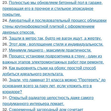
23.
Полностью мы обновляем бетонный пол в гараже,
превращая его в прочное и стильное эпоксидное
покрытие.
24.
Аккуратный и последовательный процесс облицовки
стены крупноформатной плиткой с оформлением
дверных откосов.
25.
Зашли в метро так, будто не вагон ищут, а жертву.
26.
Этот дом - воплощение стиля и индивидуальности.
27.
Минимум лишнего - максимум практичности.
28.
Процесс установки подрозетника в стену - один из
важных этапов электромонтажных работ при ремонте.
29.
Как выровнять стыки на обоях: простой способ
добиться идеального результата.
30.
Знали, что ламинат 31 класса можно "Протереть" до
основания всего за пару лет, если уложить его в
коридоре?
31.
Открытый радиатор целостность даже самого
продуманного интерьера ломает.
32.
Современный загородный дом сочетает