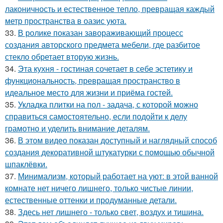
лаконичность и естественное тепло, превращая каждый
метр пространства в оазис уюта.
33.
В ролике показан завораживающий процесс
создания авторского предмета мебели, где разбитое
стекло обретает вторую жизнь.
34.
Эта кухня - гостиная сочетает в себе эстетику и
функциональность, превращая пространство в
идеальное место для жизни и приёма гостей.
35.
Укладка плитки на пол - задача, с которой можно
справиться самостоятельно, если подойти к делу
грамотно и уделить внимание деталям.
36.
В этом видео показан доступный и наглядный способ
создания декоративной штукатурки с помощью обычной
шпаклёвки.
37.
Минимализм, который работает на уют: в этой ванной
комнате нет ничего лишнего, только чистые линии,
естественные оттенки и продуманные детали.
38.
Здесь нет лишнего - только свет, воздух и тишина.