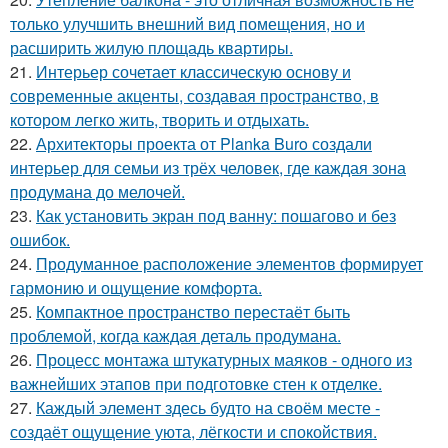
только улучшить внешний вид помещения, но и
расширить жилую площадь квартиры.
21.
Интерьер сочетает классическую основу и
современные акценты, создавая пространство, в
котором легко жить, творить и отдыхать.
22.
Архитекторы проекта от Planka Buro создали
интерьер для семьи из трёх человек, где каждая зона
продумана до мелочей.
23.
Как установить экран под ванну: пошагово и без
ошибок.
24.
Продуманное расположение элементов формирует
гармонию и ощущение комфорта.
25.
Компактное пространство перестаёт быть
проблемой, когда каждая деталь продумана.
26.
Процесс монтажа штукатурных маяков - одного из
важнейших этапов при подготовке стен к отделке.
27.
Каждый элемент здесь будто на своём месте -
создаёт ощущение уюта, лёгкости и спокойствия.