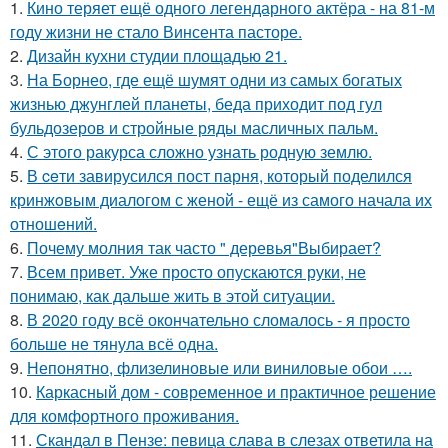
1.
Кино теряет ещё одного легендарного актёра - на 81-м
году жизни не стало Винсента пасторе.
2.
Дизайн кухни студии площадью 21.
3.
На Борнео, где ещё шумят одни из самых богатых
жизнью джунглей планеты, беда приходит под гул
бульдозеров и стройные ряды масличных пальм.
4.
С этого ракурса сложно узнать родную землю.
5.
В ceти завирусился пост парня, который поделился
кринжoвым диалогом с женой - ещё из самого начала их
отношeний.
6.
Почему молния так часто " деревья"Выбирает?
7.
Всем привет. Уже просто опускаются руки, не
понимаю, как дальше жить в этой ситуации.
8.
В 2020 году всё окончательно сломалось - я просто
больше не тянула всё одна.
9.
Непонятно, флизелиновые или виниловые обои ….
10.
Каркасный дом - современное и практичное решение
для комфортного проживания.
11.
Скандал в Пензе: певица слава в слезах ответила на