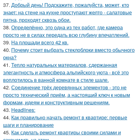
37.
Добрый день! Подскажите, пожалуйста, может, кто
знает: на стене на кухне проступают желто - салатовые
пятна, проходят сквозь обои.
38.
Определённо, это одна из тех работ, где камера
просто не в силах передать всю глубину впечатлений.
39.
На площади всего 42 кв.
40.
Почему стоит выбрать стеклоблоки вместо обычного
окна?
41.
Тепло натуральных материалов, сдержанная
элегантность и атмосфера альпийского уюта - всё это
воплотилось в ванной комнате в стиле шале.
42.
Соединение трёх деревянных элементов - это не
просто технический приём, а настоящий ключ к новым
формам, идеям и конструктивным решениям.
43.
Headlines:
44.
Как правильно начать ремонт в квартире: первые
шаги и планирование
45.
Как сделать ремонт квартиры своими силами и
сэкономить на этом