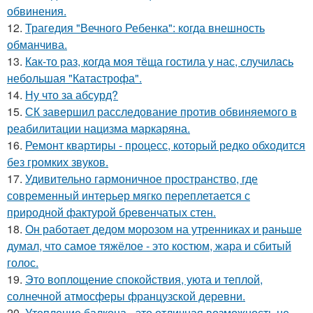
обвинения.
12.
Трагедия "Вечного Ребенка": когда внешность
обманчива.
13.
Как-то раз, когда моя тёща гостила у нас, случилась
небольшая "Катастрофа".
14.
Ну что за абсурд?
15.
СК завершил расследование против обвиняемого в
реабилитации нацизма маркаряна.
16.
Ремонт квартиры - процесс, который редко обходится
без громких звуков.
17.
Удивительно гармоничное пространство, где
современный интерьер мягко переплетается с
природной фактурой бревенчатых стен.
18.
Он работает дедом морозом на утренниках и раньше
думал, что самое тяжёлое - это костюм, жара и сбитый
голос.
19.
Это воплощение спокойствия, уюта и теплой,
солнечной атмосферы французской деревни.
20.
Утепление балкона - это отличная возможность не