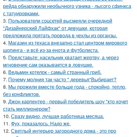
рейда обнаружили необычного узника - лысого сфинкса
с татуировками.
3.
Пользователи соцсетей высмеяли очередной
"Дизайнерский Лайфхак" от девушки, которая
предложила прятать провода в чехлы из органзы.
4.
Магазин из техаса внезапно стал центром мирового
шопинга - и всё из-за енота и футболиста.
5.
Представьте: насильник хватает жертву, а через
мгновение сам оказывается в ловушке.
6.
Ведьмин котелок - самый странный гриб.
7.
Почему молния так часто " деревья"Выбирает?
8.
Мы прожили вместе больше года - спокойно, тепло,
без конфликтов.
9.
Джон карпентер - первый победитель шоу "кто хочет
стать миллионером?
10.
Сразу видно, лучшая работница месяца.
11.
Фух, показалось. Надо же.
12.
Светлый интерьер загородного дома - это про