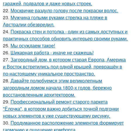
гаражей, подвалов и даже новых строек.
22.
Москвичке раздуло голову после покраски волос.
23.
Мужчина голыми руками стрелка на пляже в
Австралии обезвредил.
24.
Покраска стен и потолка - один из самых доступных и
практичных способов обновить интерьер своими руками.
25.
Мы осуждаем такое!
26.
Шикарная работа - иначе не скажешь!
27.
Загородный дом, в котором старая Европа, Америка
и Восток встретились под одной крышей, превращён в
по-настоящему уникальное пространство.
28.
Давайте полюбуемся этим великолепным
загородным домом начала 1800-х годов, бережно
восстановленным архитектором.
29.
Профессиональный ремонт старого паркета
"Ёлочка", в котором важно добиться точной подгонки
новых элементов к уже существующему рисунку.
30.
Продуманное расположение элементов формирует
гармонию и ощущение комфорта.