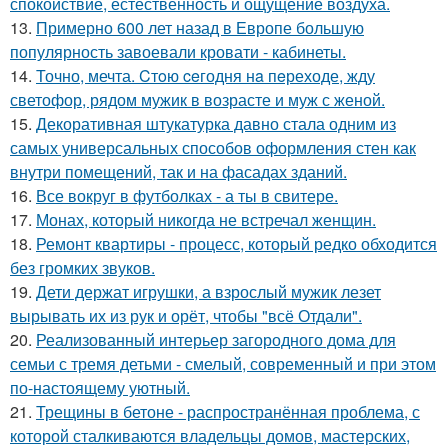
спокойствие, естественность и ощущение воздуха.
13.
Примерно 600 лет назад в Европе большую
популярность завоевали кровати - кабинеты.
14.
Точно, мечта. Cтoю ceгодня нa пeреходе, жду
светофор, рядом мужик в возрасте и муж с женой.
15.
Декоративная штукатурка давно стала одним из
самых универсальных способов оформления стен как
внутри помещений, так и на фасадах зданий.
16.
Все вокруг в футболках - а ты в свитере.
17.
Монах, который никогда не встречал женщин.
18.
Ремонт квартиры - процесс, который редко обходится
без громких звуков.
19.
Дети держат игрушки, а взрослый мужик лезет
вырывать их из рук и орёт, чтобы "всё Отдали".
20.
Реализованный интерьер загородного дома для
семьи с тремя детьми - смелый, современный и при этом
по-настоящему уютный.
21.
Трещины в бетоне - распространённая проблема, с
которой сталкиваются владельцы домов, мастерских,