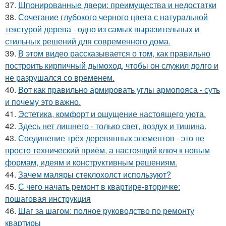
37.
Шпонированные двери: преимущества и недостатки
38.
Сочетание глубокого черного цвета с натуральной
текстурой дерева - одно из самых выразительных и
стильных решений для современного дома.
39.
В этом видео рассказывается о том, как правильно
построить кирпичный дымоход, чтобы он служил долго и
не разрушался со временем.
40.
Вот как правильно армировать углы армопояса - суть
и почему это важно.
41.
Эстетика, комфорт и ощущение настоящего уюта.
42.
Здесь нет лишнего - только свет, воздух и тишина.
43.
Соединение трёх деревянных элементов - это не
просто технический приём, а настоящий ключ к новым
формам, идеям и конструктивным решениям.
44.
Зачем маляры стеклохолст используют?
45.
С чего начать ремонт в квартире-вторичке:
пошаговая инструкция
46.
Шаг за шагом: полное руководство по ремонту
квартиры