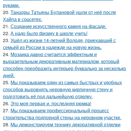
руками.
20.
Танцоры Татьяны Булановой ушли от неё после
Хайпа в соцсетях.
21.
Создание искусственного камня на фасаде.
22.
А надо было физику в школе учить!
23.
Ушёл из жизни 14-летний Володя, приехавший с
семьёй из России в надежде на новую жизнь.
24.
Мозаика давно считается эффектным и
выразительным декоративным материалом, который
способен преобразить интерьер буквально за несколько
дней.
25.
Мы показываем один из самых быстрых и удобных
способов выровнять неровную кирпичную стену и
подготовить её под дальнейшую отделку.
26.
Это моя первая и. последняя рюмка!
27.
Мы показываем профессиональный процесс
строительства подпорной стены на неровном участке.
28.
Мы демонстрируем технику декоративной отделки