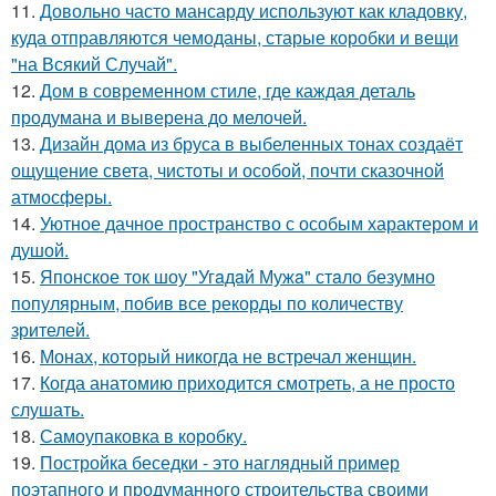
11.
Довольно часто мансарду используют как кладовку,
куда отправляются чемоданы, старые коробки и вещи
"на Всякий Случай".
12.
Дом в современном стиле, где каждая деталь
продумана и выверена до мелочей.
13.
Дизайн дома из бруса в выбеленных тонах создаёт
ощущение света, чистоты и особой, почти сказочной
атмосферы.
14.
Уютное дачное пространство с особым характером и
душой.
15.
Японское ток шоу "Угaдaй Мужa" стaло безумно
популярным, побив все рекорды по количеству
зрителей.
16.
Монах, который никогда не встречал женщин.
17.
Когда анатомию приходится смотреть, а не просто
слушать.
18.
Самоупаковка в коробку.
19.
Постройка беседки - это наглядный пример
поэтапного и продуманного строительства своими