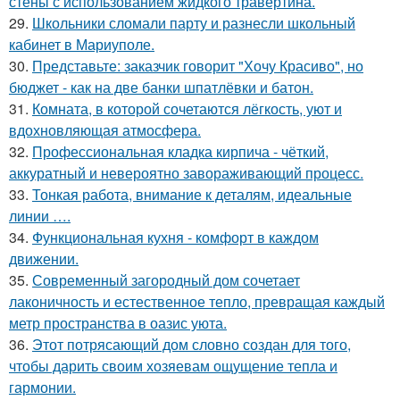
стены с использованием жидкого травертина.
29.
Школьники сломали парту и разнесли школьный
кабинет в Мариуполе.
30.
Представьте: заказчик говорит "Хочу Красиво", но
бюджет - как на две банки шпатлёвки и батон.
31.
Комната, в которой сочетаются лёгкость, уют и
вдохновляющая атмосфера.
32.
Профессиональная кладка кирпича - чёткий,
аккуратный и невероятно завораживающий процесс.
33.
Тонкая работа, внимание к деталям, идеальные
линии ….
34.
Функциональная кухня - комфорт в каждом
движении.
35.
Современный загородный дом сочетает
лаконичность и естественное тепло, превращая каждый
метр пространства в оазис уюта.
36.
Этот потрясающий дом словно создан для того,
чтобы дарить своим хозяевам ощущение тепла и
гармонии.