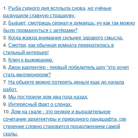
1.
Рыба судного дня всплыла снова, но учёные
разрушили главную страшилку.
2.
Бывает, смотришь сериал и думаешь: ну как так можно
было промахнуться с актёрами?
3.
Когда жажда внимания сильнее здравого смысла.
4.
Смотри, как обычная комната превратилась в
стильный интерьер!
5.
Ключ к выживанию.
6.
Джон карпентер - первый победитель шоу "кто хочет
стать миллионером?
7.
На объекте можно потерять деньги еще до начала
работ.
8.
Мы построили дом два года назад.
9.
Интересный факт о слонах.
10.
Дом на скале - это редкое и выразительное
сочетание архитектуры и природного ландшафта, где
строение словно становится продолжением самой
скалы.