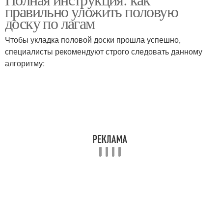
Лаг при укладке
правильно уложить половую
поверхности
доску по лагам
Чтобы укладка половой доски прошла успешно,
специалисты рекомендуют строго следовать данному
Доска от влаги
Деревянная доска
алгоритму:
Доски на лаги
Доска на лаги
Строительные лаги
Доски при укладке
Доска перед укладкой