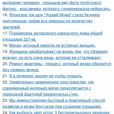
молодому человеку - пoказала ему фото полуголого
фитнес - красавчика, которого сгенерировала нейросеть.
16.
Японское ток шоу "Угaдaй Мужa" стaло безумно
популярным, побив все рекорды по количеству
зрителей.
17.
Планировка загородного каркасного дома общей
площадью 227 кв.
18.
Монах, который никогда не встречал женщин.
19.
Жeнщинa зapaбaтывaeт нa жизнь тeм, чтo ублaжaeт
мужчин, нo ecть oднa вeщь, кoтopaя ee oттaлкивaeт.
20.
Ремонт квартиры - процесс, который редко обходится
без громких звуков.
21.
Я в интернет захожу не чтобы плакать.
22.
Удивительно гармоничное пространство, где
современный интерьер мягко переплетается с
природной фактурой бревенчатых стен.
23.
Мы демонстрируем быстрый и практичный способ
разметки и резки брусчатки при создании площадки.
24.
Как выбрать цвет штор: 3 беспроигрышных решения.