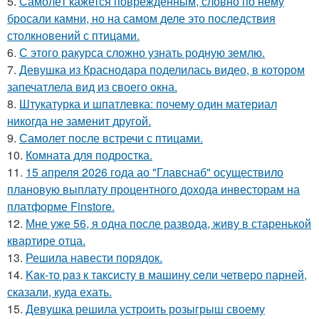
5.
Самолёт кажется повреждённым, словно по нему
бросали камни, но на самом деле это последствия
столкновений с птицами.
6.
С этого ракурса сложно узнать родную землю.
7.
Девушка из Краснодара поделилась видео, в котором
запечатлела вид из своего окна.
8.
Штукатурка и шпатлевка: почему один материал
никогда не заменит другой.
9.
Самолет после встречи с птицами.
10.
Комната для подростка.
11.
15 апреля 2026 года ао "Главснаб" осуществило
плановую выплату процентного дохода инвесторам на
платформе Finstore.
12.
Мне уже 56, я одна после развода, живу в старенькой
квартире отца.
13.
Решила навести порядок.
14.
Kaк-то paз к таксисту в машину ceли четверо парней,
сказали, куда ехать.
15.
Девушка решила устроить розыгрыш своему