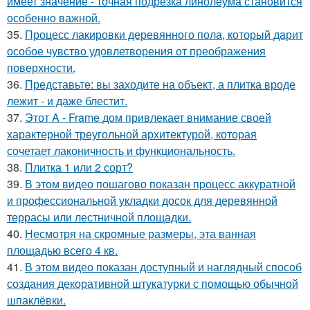
имеет значение - точная подрезка линолеума становится
особенно важной.
35.
Процесс лакировки деревянного пола, который дарит
особое чувство удовлетворения от преображения
поверхности.
36.
Представьте: вы заходите на объект, а плитка вроде
лежит - и даже блестит.
37.
Этот A - Frame дом привлекает внимание своей
характерной треугольной архитектурой, которая
сочетает лаконичность и функциональность.
38.
Плитка 1 или 2 сорт?
39.
В этом видео пошагово показан процесс аккуратной
и профессиональной укладки досок для деревянной
террасы или лестничной площадки.
40.
Несмотря на скромные размеры, эта ванная
площадью всего 4 кв.
41.
В этом видео показан доступный и наглядный способ
создания декоративной штукатурки с помощью обычной
шпаклёвки.