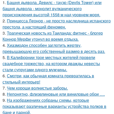
1.
Башня дьявола. Девилс - тауэр (Devils Tower) или
башня дьявола - монолит вулканического
происхождения высотой 1558 м над уровнем моря.
2.
Принцесса Леонор - не просто наследница испанского
престола, а настоящий феномен.
3.
Трагическая новость из Таиланда: фитнес - блогер
Коннор Мерфи утонул во время отдыха.
4.
Хиазмодон способен заглотить жертву,
превышающую его собственный размер в десять раз.
5.
В Калифорнии трое местных жителей провели
свадебное торжество, на котором дважды невесты
стали супругами одного мужчины.
6.
Смотри, как обычная комната превратилась в
стильный интерьер!
7.
Чем хороши волнистые заборы.
8.
Непонятно, флизелиновые или виниловые обои ….
9.
На изображениях собраны схемы, которые
показывают различные варианты устройства полков в
бане и парной.