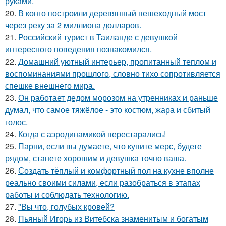
руками.
20.
В конго построили деревянный пешеходный мост
через реку за 2 миллиона долларов.
21.
Российский турист в Таиланде с девушкой
интересного поведения познакомился.
22.
Домашний уютный интерьер, пропитанный теплом и
воспоминаниями прошлого, словно тихо сопротивляется
спешке внешнего мира.
23.
Он работает дедом морозом на утренниках и раньше
думал, что самое тяжёлое - это костюм, жара и сбитый
голос.
24.
Когда с аэродинамикой перестарались!
25.
Парни, если вы думаете, что купите мерс, будете
рядом, станете хорошим и девушка точно ваша.
26.
Создать тёплый и комфортный пол на кухне вполне
реально своими силами, если разобраться в этапах
работы и соблюдать технологию.
27.
"Вы что, голубых кровей?
28.
Пьяный Игорь из Витебска знаменитым и богатым