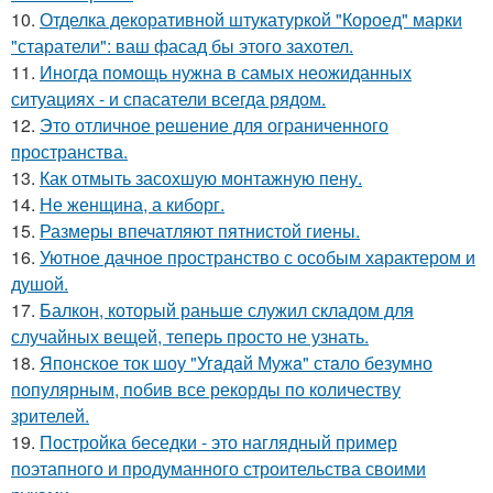
10.
Отделка декоративной штукатуркой "Короед" марки
"старатели": ваш фасад бы этого захотел.
11.
Иногда помощь нужна в самых неожиданных
ситуациях - и спасатели всегда рядом.
12.
Это отличное решение для ограниченного
пространства.
13.
Как отмыть засохшую монтажную пену.
14.
Не женщина, а киборг.
15.
Размеры впечатляют пятнистой гиены.
16.
Уютное дачное пространство с особым характером и
душой.
17.
Балкон, который раньше служил складом для
случайных вещей, теперь просто не узнать.
18.
Японское ток шоу "Угaдaй Мужa" стaло безумно
популярным, побив все рекорды по количеству
зрителей.
19.
Постройка беседки - это наглядный пример
поэтапного и продуманного строительства своими