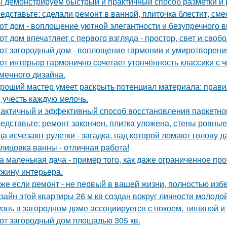
 демонстрируем быстрый и практичный способ разметки и р
едставьте: сделали ремонт в ванной, плиточка блестит, сме
от дом - воплощение уютной элегантности и безупречного в
от дом впечатляет с первого взгляда - простор, свет и своб
от загородный дом - воплощение гармонии и умиротворени
от интерьер гармонично сочетает утончённость классики с
менного дизайна.
роший мастер умеет раскрыть потенциал материала: правил
, учесть каждую мелочь.
актичный и эффективный способ восстановления паркетног
едставьте: ремонт закончен, плитка уложена, стены ровные
да исчезают рулетки - загадка, над которой ломают голову
лицовка ванны - отличная работа!
а маленькая дача - пример того, как даже ограниченное п
жину интерьера.
же если ремонт - не первый в вашей жизни, полностью изб
зайн этой квартиры 26 м кв создан вокруг личности молодой
знь в загородном доме ассоциируется с покоем, тишиной и
от загородный дом площадью 305 кв.