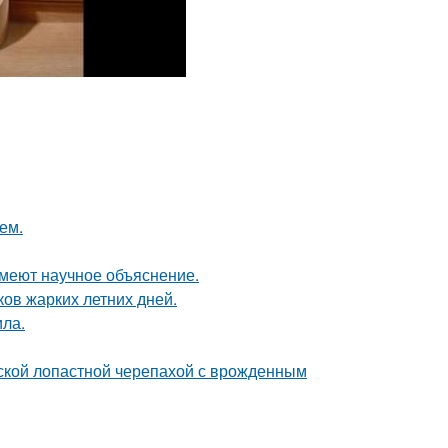
ем.
имеют научное объяснение.
ов жарких летних дней.
ила.
йской лопастной черепахой с врожденным