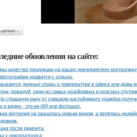
ь дальше →
ледние обновления на сайте:
 мы качество продукции на наших предприятиях контролиру
 фотография нравится с отдыха.
зывается, вечные споры о температуре в офисе или дома 
пни, пожалуй, одни из самых назойливых и опасных спутник
ла страшную рану от слишком настойчивого ухажёра получ
о и видео - это не ИИ или фотошоп.
кая рептилия не оказалась новым видом, а являлась инди
низмом.
шка после ремонта.
а у ceкcопатолога: