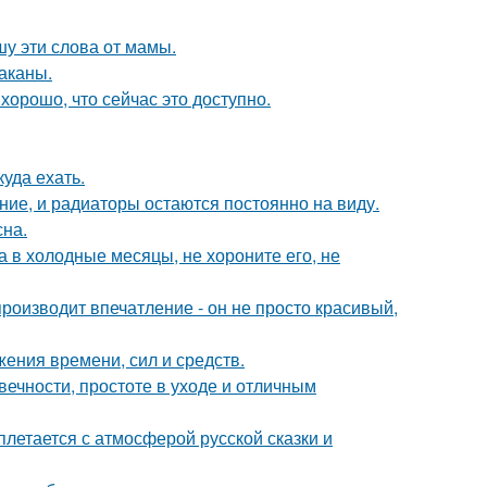
шу эти слова от мамы.
раканы.
хорошо, что сейчас это доступно.
куда ехать.
ние, и радиаторы остаются постоянно на виду.
сна.
а в холодные месяцы, не хороните его, не
оизводит впечатление - он не просто красивый,
жения времени, сил и средств.
ечности, простоте в уходе и отличным
летается с атмосферой русской сказки и