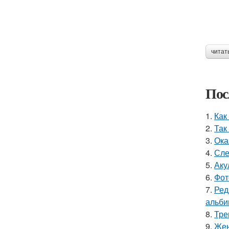
читат
Пос
1.
Как
2.
Так
3.
Ока
4.
Сле
5.
Аку
6.
Фот
7.
Ред
альби
8.
Тре
9.
Жен