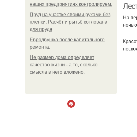
наших предприятиях контролируем.
Лес
Пруд на участке своими руками без
На пе
пленки. Расчёт и рытьё котлована
ночью
для пруда
Пот
Евродвушка после капитального
Красо
ремонта.
неско
Не размер дома определяет
качество жизни - а то, сколько
смысла в него вложено.