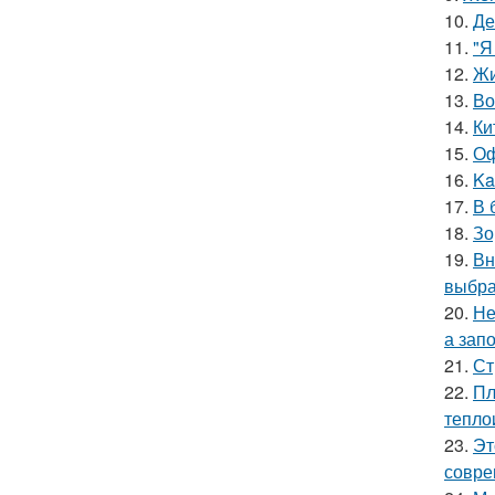
10.
Де
11.
"Я
12.
Жи
13.
Во
14.
Ки
15.
Оф
16.
Ka
17.
В 
18.
Зо
19.
Вн
выбра
20.
Не
а зап
21.
Ст
22.
Пл
тепло
23.
Эт
совре