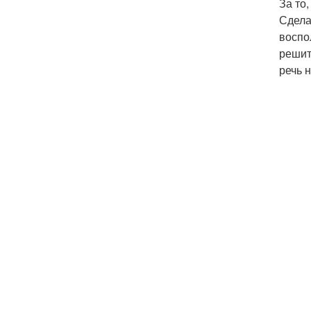
За то
Сдела
воспо
решит
речь 