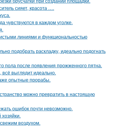
езки брусчатки при создании площадки.
ситель сияет, красота ….
куса.
ода чувствуются в каждом уголке.
я.
 чистыми линиями и функциональностью
ьно подобрать раскладку, идеально подогнать
о пола после появления прожженного пятна.
, всё выглядит идеально.
 даже опытные прорабы.
ространство можно превратить в настоящую
ежать ошибок почти невозможно.
 хозяйки.
 свежим воздухом.