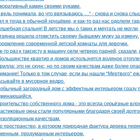
коративный камин своими руками.
 ведь понимала, во что ввязываюсь …" - снова и снова слы
л я тогда в обычной хрущёвке, и как-то раз нас одолели та
лшебная спальня! В детстве мы о таких и мечтать не могли, 
таянка решила отомстить своему бывшему мужу за измену.
ормление современной детской комнаты для девочки.
к-то paз к таксисту в машину ceли четверо парней, сказали, 
большинстве квартир и домов используется водяное отопле
рилла: это не скунс, но по своим качествам даже более опа
имание! Только в том случае, если вы нашли "Мертвого" еж
сывайте в мусорное ведро.
обычный загородный дом с эффектным интерьером сразу пр
оминающийся.
роительство собственного дома - это всегда серьёзные вло
астиковые окна стали популярными благодаря своей долгов
изоляционным качествам.
о пространство, в котором природная фактура дерева переп
менным, продуманным интерьером.