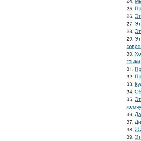
24.
Мы
25.
Пр
26.
Эт
27.
Эт
28.
Эт
29.
Эт
совре
30.
Хо
стыки
31.
Пр
32.
Пр
33.
Ку
34.
Об
35.
Эт
жемчу
36.
Да
37.
Ди
38.
Жи
39.
Эт