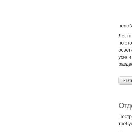
henc
Лестн
по эт
освет
усили
разде
читат
Отд
Постр
требу