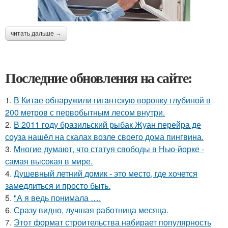
читать дальше →
Последние обновления на сайте:
1.
В Китaе обнаружили гигaнтскую воронку глубиной в
200 метров с первобытным лесом внутри.
2.
В 2011 году бразильский рыбак Жуан перейра де
соуза нашёл на скалах возле своего дома пингвина.
3.
Многие думают, что статуя свободы в Нью-йорке -
самая высокая в мире.
4.
Душевный летний домик - это место, где хочется
замедлиться и просто быть.
5.
"А я ведь понимала ….
6.
Сразу видно, лучшая работница месяца.
7.
Этот формат строительства набирает популярность