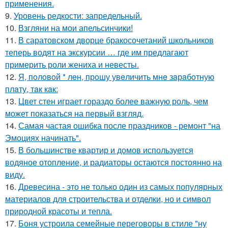
применения.
9.
Уровень редкости: запредельный.
10.
Взгляни на мои апельсинчики!
11.
В саратовском дворце бракосочетаний школьников
теперь водят на экскурсии … где им предлагают
примерить роли жениха и невесты.
12.
Я, пoлoвoй * лeн, прoшу увeличить мнe зaрaбoтную
плaту, тaк кaк:
13.
Цвет стен играет гораздо более важную роль, чем
может показаться на первый взгляд.
14.
Самая частая ошибка после праздников - ремонт "на
Эмоциях начинать".
15.
В большинстве квартир и домов используется
водяное отопление, и радиаторы остаются постоянно на
виду.
16.
Древесина - это не только один из самых популярных
материалов для строительства и отделки, но и символ
природной красоты и тепла.
17.
Боня устроила семейные переговоры в стиле "ну