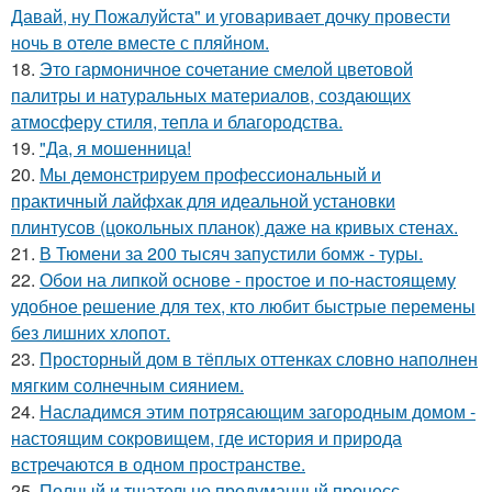
Давай, ну Пожалуйста" и уговаривает дочку провести
ночь в отеле вместе с пляйном.
18.
Это гармоничное сочетание смелой цветовой
палитры и натуральных материалов, создающих
атмосферу стиля, тепла и благородства.
19.
"Да, я мошенница!
20.
Мы демонстрируем профессиональный и
практичный лайфхак для идеальной установки
плинтусов (цокольных планок) даже на кривых стенах.
21.
В Тюмени за 200 тысяч запустили бомж - туры.
22.
Обои на липкой основе - простое и по-настоящему
удобное решение для тех, кто любит быстрые перемены
без лишних хлопот.
23.
Просторный дом в тёплых оттенках словно наполнен
мягким солнечным сиянием.
24.
Насладимся этим потрясающим загородным домом -
настоящим сокровищем, где история и природа
встречаются в одном пространстве.
25.
Полный и тщательно продуманный процесс