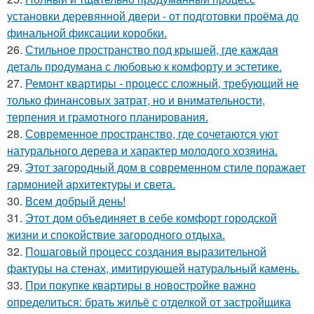
установки деревянной двери - от подготовки проёма до
финальной фиксации коробки.
26.
Стильное пространство под крышей, где каждая
деталь продумана с любовью к комфорту и эстетике.
27.
Ремонт квартиры - процесс сложный, требующий не
только финансовых затрат, но и внимательности,
терпения и грамотного планирования.
28.
Современное пространство, где сочетаются уют
натурального дерева и характер молодого хозяина.
29.
Этот загородный дом в современном стиле поражает
гармонией архитектуры и света.
30.
Всем добрый день!
31.
Этот дом объединяет в себе комфорт городской
жизни и спокойствие загородного отдыха.
32.
Пошаговый процесс создания выразительной
фактуры на стенах, имитирующей натуральный камень.
33.
При покупке квартиры в новостройке важно
определиться: брать жильё с отделкой от застройщика