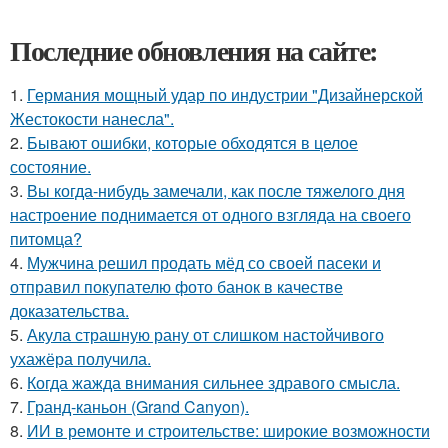
Последние обновления на сайте:
1.
Германия мощный удар по индустрии "Дизайнерской
Жестокости нанесла".
2.
Бывают ошибки, которые обходятся в целое
состояние.
3.
Вы когда-нибудь замечали, как после тяжелого дня
настроение поднимается от одного взгляда на своего
питомца?
4.
Мужчина решил продать мёд со своей пасеки и
отправил покупателю фото банок в качестве
доказательства.
5.
Акула страшную рану от слишком настойчивого
ухажёра получила.
6.
Когда жажда внимания сильнее здравого смысла.
7.
Гранд-каньон (Grand Canyon).
8.
ИИ в ремонте и строительстве: широкие возможности