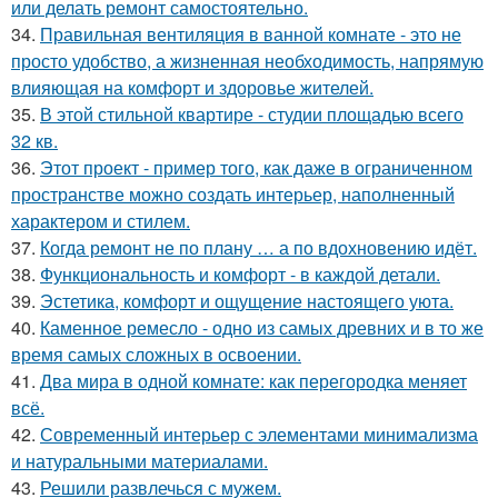
или делать ремонт самостоятельно.
34.
Правильная вентиляция в ванной комнате - это не
просто удобство, а жизненная необходимость, напрямую
влияющая на комфорт и здоровье жителей.
35.
В этой стильной квартире - студии площадью всего
32 кв.
36.
Этот проект - пример того, как даже в ограниченном
пространстве можно создать интерьер, наполненный
характером и стилем.
37.
Когда ремонт не по плану … а по вдохновению идёт.
38.
Функциональность и комфорт - в каждой детали.
39.
Эстетика, комфорт и ощущение настоящего уюта.
40.
Каменное ремесло - одно из самых древних и в то же
время самых сложных в освоении.
41.
Два мира в одной комнате: как перегородка меняет
всё.
42.
Современный интерьер с элементами минимализма
и натуральными материалами.
43.
Решили развлечься с мужем.