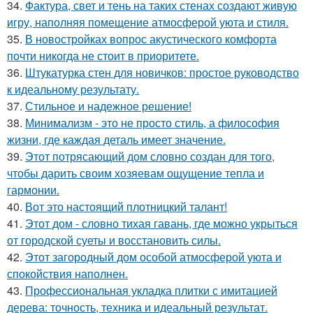
34.
Фактура, свет и тень на таких стенах создают живую
игру, наполняя помещение атмосферой уюта и стиля.
35.
В новостройках вопрос акустического комфорта
почти никогда не стоит в приоритете.
36.
Штукатурка стен для новичков: простое руководство
к идеальному результату.
37.
Стильное и надежное решение!
38.
Минимализм - это не просто стиль, а философия
жизни, где каждая деталь имеет значение.
39.
Этот потрясающий дом словно создан для того,
чтобы дарить своим хозяевам ощущение тепла и
гармонии.
40.
Вот это настоящий плотницкий талант!
41.
Этот дом - словно тихая гавань, где можно укрыться
от городской суеты и восстановить силы.
42.
Этот загородный дом особой атмосферой уюта и
спокойствия наполнен.
43.
Профессиональная укладка плитки с имитацией
дерева: точность, техника и идеальный результат.