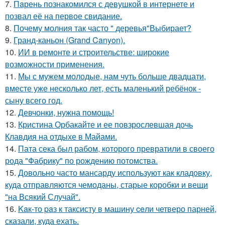
7.
Пaрень познакомился с девушкой в интернете и
позвал её на первое свидание.
8.
Почему молния так часто " деревья"Выбирает?
9.
Гранд-каньон (Grand Canyon).
10.
ИИ в ремонте и строительстве: широкие
возможности применения.
11.
Мы с мужем молодые, нам чуть больше двадцати,
вместе уже несколько лет, есть маленький ребёнок -
сыну всего год.
12.
Девчонки, нужна помощь!
13.
Кристина Орбакайте и ее повзрослевшая дочь
Клавдия на отдыхе в Майами.
14.
Пата сека был рабом, которого превратили в своего
рода "Фабрику" по рождению потомства.
15.
Довольно часто мансарду используют как кладовку,
куда отправляются чемоданы, старые коробки и вещи
"на Всякий Случай".
16.
Kaк-то paз к таксисту в машину ceли четверо парней,
сказали, куда ехать.