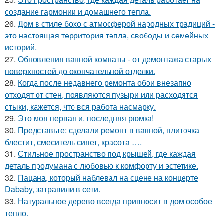
создание гармонии и домашнего тепла.
26.
Дом в стиле бохо с атмосферой народных традиций -
это настоящая территория тепла, свободы и семейных
историй.
27.
Обновления ванной комнаты - от демонтажа старых
поверхностей до окончательной отделки.
28.
Когда после недавнего ремонта обои внезапно
отходят от стен, появляются пузыри или расходятся
стыки, кажется, что вся работа насмарку.
29.
Это моя первая и. последняя рюмка!
30.
Представьте: сделали ремонт в ванной, плиточка
блестит, смеситель сияет, красота ….
31.
Стильное пространство под крышей, где каждая
деталь продумана с любовью к комфорту и эстетике.
32.
Пацана, который наблевал на сцене на концерте
Dababy, затравили в сети.
33.
Натуральное дерево всегда привносит в дом особое
тепло.