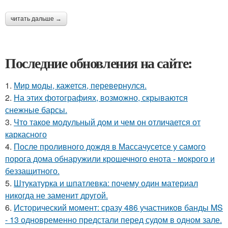
читать дальше →
Последние обновления на сайте:
1.
Мир моды, кажется, перевернулся.
2.
На этих фотографиях, возможно, скрываются
снежные барсы.
3.
Что такое модульный дом и чем он отличается от
каркасного
4.
После проливного дождя в Массачусетсе у самого
порога дома обнаружили крошечного енота - мокрого и
беззащитного.
5.
Штукатурка и шпатлевка: почему один материал
никогда не заменит другой.
6.
Исторический момент: сразу 486 участников банды MS
- 13 одновременно предстали перед судом в одном зале.