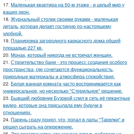
17.
Маленькая квартира на 50-м этаже - и целый мир у
ваших окон.
18.
Журнальный столик своими руками - маленькая
деталь, которая делает гостиную по-настоящему
удобной.
19.
Планировка загородного каркасного дома общей
площадью 227 кв.
20.
Монах, который никогда не встречал женщин.
21.
Строительство бани - это процесс создания особого
пространства, где сочетаются функциональность,
природные материалы и атмосфера спокойствия.
22.
Белая ванная комната часто воспринимается как
универсальное, но несколько "Стерильное" решение.
23.
Бывший любовник Бузовой слил в сеть её пикантные
видео, которые она присылала ему будучи в
отношениях.
24.
Парень сразу понял, что, попал в лапы "Тарелки" и
решил сыграть на опережение.
25.
Это пространство, где каждая деталь работает на