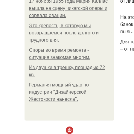
от ли
17 ноября 1955 года Мария Каллас
вышла на сцену чикагской оперы и
сорвала овации.
На эт
банок
Это крепость, в которую мы
пыль.
возвращаемся после долгого и
трудного дня.
Для т
– от 
Споры во время ремонта -
ситуация знакомая многим.
Из двушки в трешку, площадью 72
кв.
Германия мощный удар по
индустрии "Дизайнерской
Жестокости нанесла".