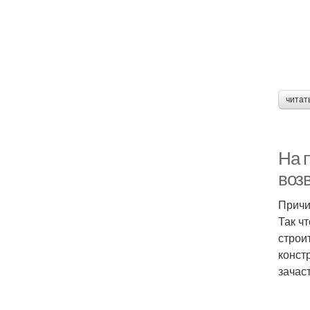
читат
На 
воз
Причи
Так ч
строи
конст
зачас