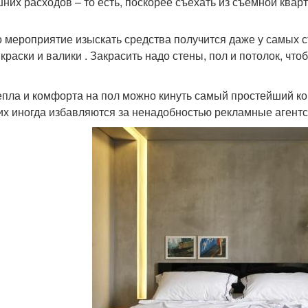
шних расходов – то есть, поскорее съехать из съемной квар
о мероприятие изыскать средства получится даже у самых 
 краски и валики . Закрасить надо стены, пол и потолок, ч
епла и комфорта на пол можно кинуть самый простейший к
них иногда избавляются за ненадобностью рекламные агентс