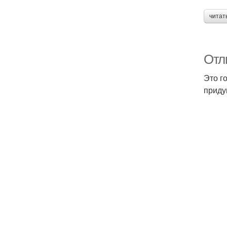
читат
Отл
Это г
приду