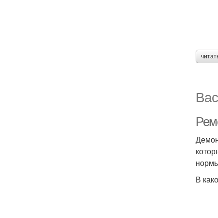
читат
Вас
Ремо
Демон
котор
нормы
В как