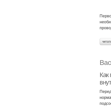
Перво
необх
прово
читат
Вас
Как 
вну
Перед
норма
подсо