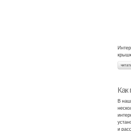
Интер
крышк
читат
Как
В наш
неско
интер
устан
и рас