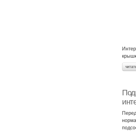
Интер
крышк
читат
Под
инт
Перед
норма
подсо