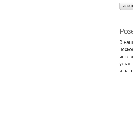
читат
Роз
В наш
неско
интер
устан
и рас