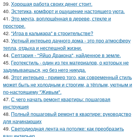
39.
Хорошая работа своих денег стоит.
40.
Эстетика, комфорт и ощущение настоящего уюта.
41.
Это мечта, воплощённая в дереве, стекле и
просторе.
42.
"Игра в кальмара" в строительстве?
43.
Уютный интерьер дачного дома - это про атмосферу
тепла, отдыха и неспешной жизни.
44.
Септария - "Яйцо Дракона", найденное в земле.
45.
Геотекстиль - один из тех материалов, о которых не
задумываешься, но без него никуда.
46.
Этот интерьер - пример того, как современный стиль
может быть не холодным и строгим, а тёплым, уютным и
по-настоящему "Живым".
47.
С чего начать ремонт квартиры: пошаговая
инструкция
48.
Полный пошаговый ремонт в квартире: руководство
для начинающих
49.
Светодиодная лента на потолке: как преобразить
ваш интерьер