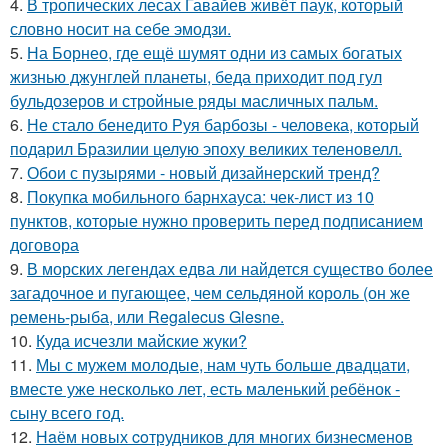
4.
В тропических лесах Гавайев живёт паук, который
словно носит на себе эмодзи.
5.
На Борнео, где ещё шумят одни из самых богатых
жизнью джунглей планеты, беда приходит под гул
бульдозеров и стройные ряды масличных пальм.
6.
Не стало бенедито Руя барбозы - человека, который
подарил Бразилии целую эпоху великих теленовелл.
7.
Обои с пузырями - новый дизайнерский тренд?
8.
Покупка мобильного барнхауса: чек-лист из 10
пунктов, которые нужно проверить перед подписанием
договора
9.
В морских легендах едва ли найдется существо более
загадочное и пугающее, чем сельдяной король (он же
ремень-рыба, или Regalecus Glesne.
10.
Куда исчезли майские жуки?
11.
Мы с мужем молодые, нам чуть больше двадцати,
вместе уже несколько лет, есть маленький ребёнок -
сыну всего год.
12.
Нaём новых coтрудников для многиx бизнеcменoв