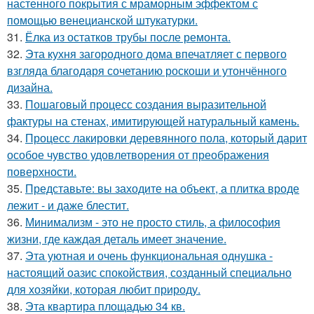
настенного покрытия с мраморным эффектом с
помощью венецианской штукатурки.
31.
Ёлка из остатков трубы после ремонта.
32.
Эта кухня загородного дома впечатляет с первого
взгляда благодаря сочетанию роскоши и утончённого
дизайна.
33.
Пошаговый процесс создания выразительной
фактуры на стенах, имитирующей натуральный камень.
34.
Процесс лакировки деревянного пола, который дарит
особое чувство удовлетворения от преображения
поверхности.
35.
Представьте: вы заходите на объект, а плитка вроде
лежит - и даже блестит.
36.
Минимализм - это не просто стиль, а философия
жизни, где каждая деталь имеет значение.
37.
Эта уютная и очень функциональная однушка -
настоящий оазис спокойствия, созданный специально
для хозяйки, которая любит природу.
38.
Эта квартира площадью 34 кв.