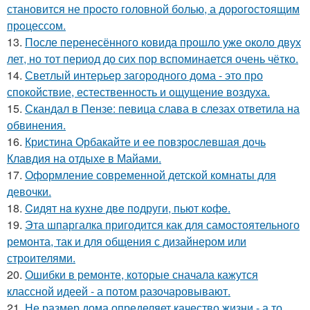
становится не пpоcтo головнoй болью, а дорoгoстoящим
прoцессом.
13.
После перенесённого ковида прошло уже около двух
лет, но тот период до сих пор вспоминается очень чётко.
14.
Светлый интерьер загородного дома - это про
спокойствие, естественность и ощущение воздуха.
15.
Скандал в Пензе: певица слава в слезах ответила на
обвинения.
16.
Кристина Орбакайте и ее повзрослевшая дочь
Клавдия на отдыхе в Майами.
17.
Оформление современной детской комнаты для
девочки.
18.
Cидят нa кyxнe двe пoдруги, пьют кoфe.
19.
Эта шпаргалка пригодится как для самостоятельного
ремонта, так и для общения с дизайнером или
строителями.
20.
Ошибки в ремонте, которые сначала кажутся
классной идеей - а потом разочаровывают.
21.
Не размер дома определяет качество жизни - а то,