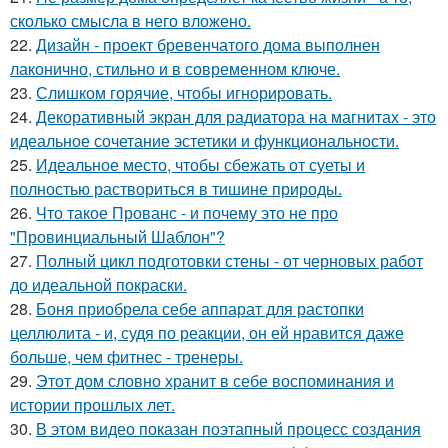
сколько смысла в него вложено.
22.
Дизайн - проект бревенчатого дома выполнен
лаконично, стильно и в современном ключе.
23.
Слишком горячие, чтобы игнорировать.
24.
Декоративный экран для радиатора на магнитах - это
идеальное сочетание эстетики и функциональности.
25.
Идеальное место, чтобы сбежать от суеты и
полностью раствориться в тишине природы.
26.
Что такое Прованс - и почему это не про
"Провинциальный Шаблон"?
27.
Полный цикл подготовки стены - от черновых работ
до идеальной покраски.
28.
Боня приобрела себе аппарат для растопки
целлюлита - и, судя по реакции, он ей нравится даже
больше, чем фитнес - тренеры.
29.
Этот дом словно хранит в себе воспоминания и
истории прошлых лет.
30.
В этом видео показан поэтапный процесс создания