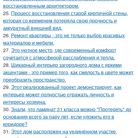
восстановленным архитектором.
25.
Процесс восстановления старой кирпичной стены,
которая со временем потеряла свою прочность и
аккуратный внешний вид.
26.
Ремонт квартиры - это не только выбор красивых
материалов и мебели.
27.
Это уютное место, где современный комфорт
сочетается с атмосферой расслабления и тепла.
28.
Шикарный интерьер загородного дома с яркими
акцентами - это пример того, как смелость в цвете может
преобразить пространство.
29.
Этот реализованный проект демонстрирует, как
интерьер может полностью отражать личность и
интересы хозяина.
30.
Знали, что ламинат 31 класса можно "Протереть" до
основания всего за пару лет, если уложить его в
коридоре?
31.
Этот дом расположен на уединённом участке,