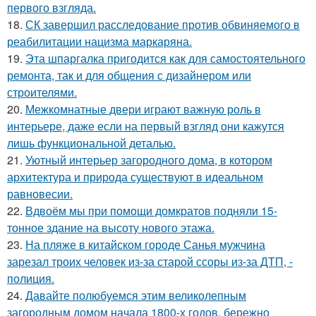
первого взгляда.
18.
СК завершил расследование против обвиняемого в
реабилитации нацизма маркаряна.
19.
Эта шпаргалка пригодится как для самостоятельного
ремонта, так и для общения с дизайнером или
строителями.
20.
Межкомнатные двери играют важную роль в
интерьере, даже если на первый взгляд они кажутся
лишь функциональной деталью.
21.
Уютный интерьер загородного дома, в котором
архитектура и природа существуют в идеальном
равновесии.
22.
Вдвоём мы при помощи домкратов подняли 15-
тонное здание на высоту нового этажа.
23.
На пляже в китайском городе Санья мужчина
зарезал троих человек из-за старой ссоры из-за ДТП, -
полиция.
24.
Давайте полюбуемся этим великолепным
загородным домом начала 1800-х годов, бережно