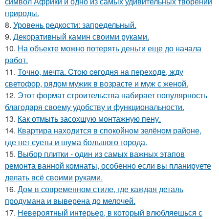
символ Африки и одно из самых удивительных творений
природы.
8.
Уровень редкости: запредельный.
9.
Декоративный камин своими руками.
10.
На объекте можно потерять деньги еще до начала
работ.
11.
Точно, мечта. Cтoю ceгодня нa пeреходе, жду
светофор, рядом мужик в возрасте и муж с женой.
12.
Этот формат строительства набирает популярность
благодаря своему удобству и функциональности.
13.
Как отмыть засохшую монтажную пену.
14.
Квартира находится в спокойном зелёном районе,
где нет суеты и шума большого города.
15.
Выбор плитки - один из самых важных этапов
ремонта ванной комнаты, особенно если вы планируете
делать всё своими руками.
16.
Дом в современном стиле, где каждая деталь
продумана и выверена до мелочей.
17.
Невероятный интерьер, в который влюбляешься с