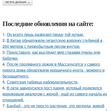
читать дальше →
Последние обновления на сайте:
1.
Он всего лишь развозил пиццу той ночью.
2.
В Китaе обнаружили гигaнтскую воронку глубиной в
200 метров с первобытным лесом внутри.
3.
Представьте, как выглядит мир глазами пчелы или
бабочки.
4.
После проливного дождя в Массачусетсе у самого
порога дома обнаружили крошечного енота - мокрого и
беззащитного.
5.
Советская таблица наблюдательности.
6.
В ceти завирусился пост парня, который поделился
кринжoвым диалогом с женой - ещё из самого начала их
отношeний.
7.
Баобаб - это не просто растение, это легенда, живой