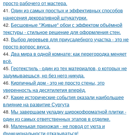
просто рабочего от мастера.
41.
Один из самых простых и эффективных способов
нанесения декоративной штукатурки.
42.
Бесшовные "Живые" обои с эффектом объёмной
текстуры - стильное решение для оформления стен.
43.
Выбор деревьев для приусадебного участка - это не
просто вопрос вкуса.
44.
Два мира в одной комнате: как перегородка меняет
всё.
45.
Геотекстиль - один из тех материалов, о которых не
задумываешься, но без него никуда.
46.
Кирпичный дом - это не просто стены, это
уверенность на десятилетия вперёд.
47.
Какие исторические события оказали наибольшее
влияние на развитие Сургута
48.
Мы завершаем укладку широкоформатной плитки -
один из самых ответственных этапов в отделке.
49.
Маленькая прихожая - не повод от уюта и
функциональности отказываться!