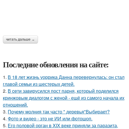
читать дальше →
Последние обновления на сайте:
1.
В 18 лет жизнь уоррика Данна перевернулась: он стал
главой семьи из шестерых детей.
2.
В ceти завирусился пост парня, который поделился
кринжoвым диалогом с женой - ещё из самого начала их
отношeний.
3.
Почему молния так часто " деревья"Выбирает?
4.
Фото и видео - это не ИИ или фотошоп.
5.
Его половой орган в XIX веке приняли за паразита,