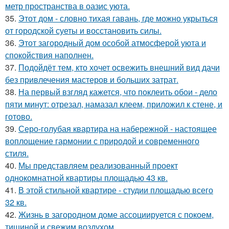
метр пространства в оазис уюта.
35.
Этот дом - словно тихая гавань, где можно укрыться
от городской суеты и восстановить силы.
36.
Этот загородный дом особой атмосферой уюта и
спокойствия наполнен.
37.
Подойдёт тем, кто хочет освежить внешний вид дачи
без привлечения мастеров и больших затрат.
38.
На первый взгляд кажется, что поклеить обои - дело
пяти минут: отрезал, намазал клеем, приложил к стене, и
готово.
39.
Серо-голубая квартира на набережной - настоящее
воплощение гармонии с природой и современного
стиля.
40.
Мы представляем реализованный проект
однокомнатной квартиры площадью 43 кв.
41.
В этой стильной квартире - студии площадью всего
32 кв.
42.
Жизнь в загородном доме ассоциируется с покоем,
тишиной и свежим воздухом.