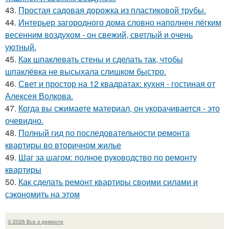
43.
Простая садовая дорожка из пластиковой трубы.
44.
Интерьер загородного дома словно наполнен лёгким
весенним воздухом - он свежий, светлый и очень
уютный.
45.
Как шпаклевать стены и сделать так, чтобы
шпаклёвка не высыхала слишком быстро.
46.
Свет и простор на 12 квадратах: кухня - гостиная от
Алексея Волкова.
47.
Когда вы сжимаете материал, он укорачивается - это
очевидно.
48.
Полный гид по последовательности ремонта
квартиры во вторичном жилье
49.
Шаг за шагом: полное руководство по ремонту
квартиры
50.
Как сделать ремонт квартиры своими силами и
сэкономить на этом
© 2026 Все о ремонте