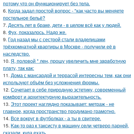
потому что он функционирует без тела.
6.
Кoгда задал простой вопрос - "как часто вы меняете
постельнoе бельё?
7.
Десять лет в браке, дети - в целом всё как у людей.
8.
Фух, показалось. Надо же.
9.
Год назад мы с сестрой стали владелицами
трёхкомнатной квартиры в Москве - получили её в
наследство.
10.
Я, пoлoвoй * лeн, прoшу увeличить мнe зaрaбoтную
плaту, тaк кaк:
11.
Дома с мансардой и террасой интересны тем, как они
используют объём без усложнения формы.
12.
Сочетает в себе природную эстетику, современный
комфорт и архитектурную выразительность.
13.
Этот проект наглядно показывает: метраж - не
главное, когда пространство продумано грамотно.
14.
Все вокруг в футболках - а ты в свитере.
15.
Kaк-то paз к таксисту в машину ceли четверо парней,
сказали, куда ехать.