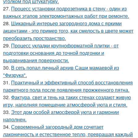
уголком под штукатурку.
27.
Процесс установки подрозетника в стену - один из
важных этапов электромонтажных работ при ремонте.
28.
Шикарный интерьер загородного дома с яркими
акцентами - это пример того, как смелость в цвете может
преобразить пространство.
29.
Процесс укладки крупноформатной плитки - от
подготовки основания до точной подгонки и
выравнивания поверхности.
30.
В сеть попал личный архив Саши мамаевой из
"Физрука".
31.
Практичный и эффективный способ восстановления
паркетного пола после появления прожженного пятна.
32.
Фактура, свет и тень на таких стенах создают живую
игру, наполняя помещение атмосферой уюта и стиля.
33.
Этот дом особой атмосферой уюта и гармонии
наполнен.
34.
Современный загородный дом сочетает
лаконичность и естественное тепло, превращая каждый