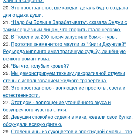
Хайпа в соцсетях.
20.
Это пространство, где каждая деталь будто создана
для отдыха души.
21.
"Надо бы Больше Зарабатывать", сказала Энджи с
таким серьёзным лицом, что спорить стало неловко.
22.
В Тюмени за 200 тысяч запустили бомж - туры.
23.
Прототип знаменитого маугли из "Книги Джунглей"
Редьярда киплинга имел трагичную судьбу, лишённую
всякого романтизма.
24.
"Вы что, голубых кровей?
25.
Мы демонстрируем технику декоративной отделки
стены с использованием жидкого травертина.
26.
Это пространство - воплощение простоты, света и
естественности.
27.
Этот дом - воплощение утончённого вкуса и
безупречного чувства стиля.
28.
Девушки спокойно сидели в маке, жевали свои булки,
обсуждали всякую фигню.
29.
Столешницы из сухоцветов и эпоксидной смолы - это