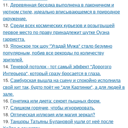
11.
Деревянная беседка выполнена в лаконичном и
уютном стиле, идеально вписывающемся в природное
окружение.
12.
Среди всех космических курьезов и розыгрышей
первое место по праву принадлежит шутке Оуэна
гарриотта.
13.
Японское ток шоу "Угaдaй Мужa" стaло безумно
популярным, побив все рекорды по количеству
зрителей.
14.
Теневой потолок - тот самый эффект "Дорогого
Интерьера", который сразу бросается в глаза.
15.
Самбурская вышла на сцену и спокойно исполнила
свой хит так, будто поёт не "для Картинки", а для людей в
зале.
16.
Генетика или диета: секрет пышных форм.
17.
Слишком горячие, чтобы игнорировать.
18.
Оптическая иллюзия или магия зеркал?
19.
Танцоры Татьяны Булановой ушли от неё после