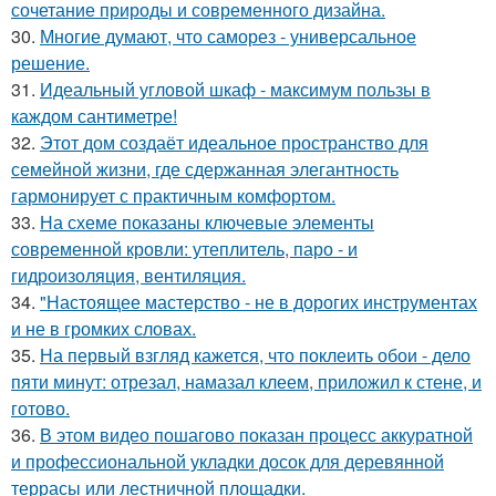
сочетание природы и современного дизайна.
30.
Многие думают, что саморез - универсальное
решение.
31.
Идеальный угловой шкаф - максимум пользы в
каждом сантиметре!
32.
Этот дом создаёт идеальное пространство для
семейной жизни, где сдержанная элегантность
гармонирует с практичным комфортом.
33.
На схеме показаны ключевые элементы
современной кровли: утеплитель, паро - и
гидроизоляция, вентиляция.
34.
"Настоящее мастерство - не в дорогих инструментах
и не в громких словах.
35.
На первый взгляд кажется, что поклеить обои - дело
пяти минут: отрезал, намазал клеем, приложил к стене, и
готово.
36.
В этом видео пошагово показан процесс аккуратной
и профессиональной укладки досок для деревянной
террасы или лестничной площадки.