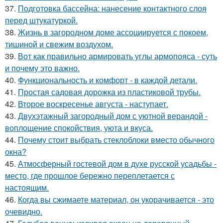
37.
Подготовка бассейна: нанесение контактного слоя
перед штукатуркой.
38.
Жизнь в загородном доме ассоциируется с покоем,
тишиной и свежим воздухом.
39.
Вот как правильно армировать углы армопояса - суть
и почему это важно.
40.
Функциональность и комфорт - в каждой детали.
41.
Простая садовая дорожка из пластиковой трубы.
42.
Второе воскресенье августа - наступает.
43.
Двухэтажный загородный дом с уютной верандой -
воплощение спокойствия, уюта и вкуса.
44.
Почему стоит выбрать стеклоблоки вместо обычного
окна?
45.
Атмосферный гостевой дом в духе русской усадьбы -
место, где прошлое бережно переплетается с
настоящим.
46.
Когда вы сжимаете материал, он укорачивается - это
очевидно.