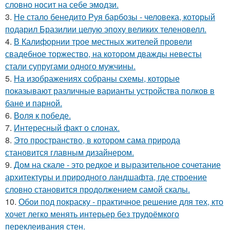
словно носит на себе эмодзи.
3.
Не стало бенедито Руя барбозы - человека, который
подарил Бразилии целую эпоху великих теленовелл.
4.
В Калифорнии трое местных жителей провели
свадебное торжество, на котором дважды невесты
стали супругами одного мужчины.
5.
На изображениях собраны схемы, которые
показывают различные варианты устройства полков в
бане и парной.
6.
Воля к победе.
7.
Интересный факт о слонах.
8.
Это пространство, в котором сама природа
становится главным дизайнером.
9.
Дом на скале - это редкое и выразительное сочетание
архитектуры и природного ландшафта, где строение
словно становится продолжением самой скалы.
10.
Обои под покраску - практичное решение для тех, кто
хочет легко менять интерьер без трудоёмкого
переклеивания стен.