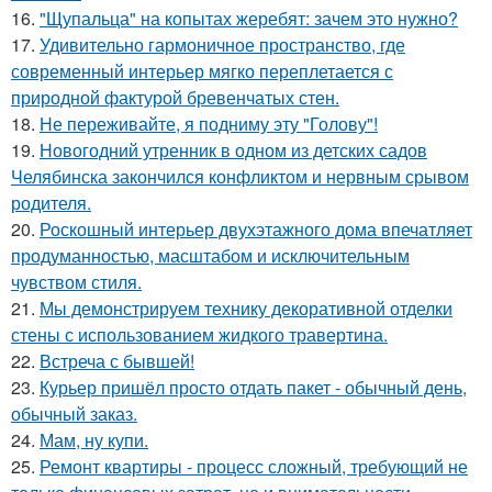
16.
"Щупальца" на копытах жеребят: зачем это нужно?
17.
Удивительно гармоничное пространство, где
современный интерьер мягко переплетается с
природной фактурой бревенчатых стен.
18.
Не переживайте, я подниму эту "Голову"!
19.
Новогодний утренник в одном из детских садов
Челябинска закончился конфликтом и нервным срывом
родителя.
20.
Роскошный интерьер двухэтажного дома впечатляет
продуманностью, масштабом и исключительным
чувством стиля.
21.
Мы демонстрируем технику декоративной отделки
стены с использованием жидкого травертина.
22.
Встреча с бывшей!
23.
Курьер пришёл просто отдать пакет - обычный день,
обычный заказ.
24.
Мам, ну купи.
25.
Ремонт квартиры - процесс сложный, требующий не