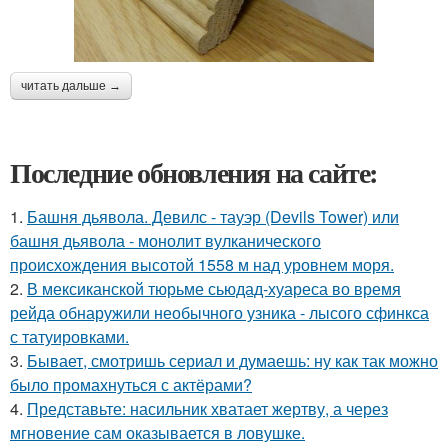
читать дальше →
Последние обновления на сайте:
1.
Башня дьявола. Девилс - тауэр (Devils Tower) или
башня дьявола - монолит вулканического
происхождения высотой 1558 м над уровнем моря.
2.
В мексиканской тюрьме сьюдад-хуареса во время
рейда обнаружили необычного узника - лысого сфинкса
с татуировками.
3.
Бывает, смотришь сериал и думаешь: ну как так можно
было промахнуться с актёрами?
4.
Представьте: насильник хватает жертву, а через
мгновение сам оказывается в ловушке.