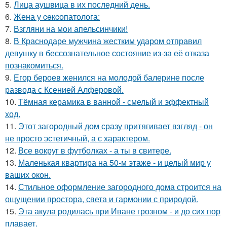
5.
Лица аушвица в их последний день.
6.
Жена у ceкcопатолога:
7.
Взгляни на мои апельсинчики!
8.
В Краснодаре мужчина жестким ударом отправил
девушку в бессознательное состояние из-за её отказа
познакомиться.
9.
Егор бероев женился на молодой балерине после
развода с Ксенией Алферовой.
10.
Тёмная керамика в ванной - смелый и эффектный
ход.
11.
Этот загородный дом сразу притягивает взгляд - он
не просто эстетичный, а с характером.
12.
Все вокруг в футболках - а ты в свитере.
13.
Маленькая квартира на 50-м этаже - и целый мир у
ваших окон.
14.
Стильное оформление загородного дома строится на
ощущении простора, света и гармонии с природой.
15.
Эта акула родилась при Иване грозном - и до сих пор
плавает.