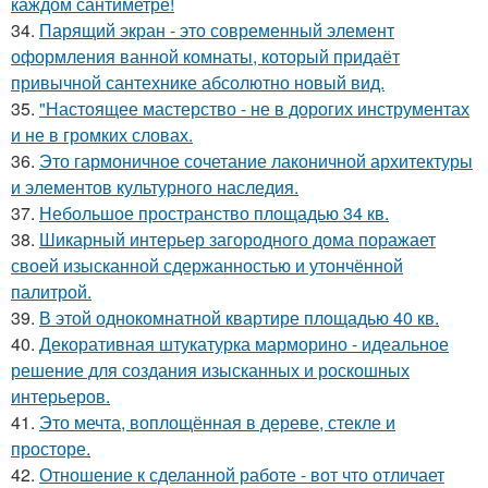
каждом сантиметре!
34.
Парящий экран - это современный элемент
оформления ванной комнаты, который придаёт
привычной сантехнике абсолютно новый вид.
35.
"Настоящее мастерство - не в дорогих инструментах
и не в громких словах.
36.
Это гармоничное сочетание лаконичной архитектуры
и элементов культурного наследия.
37.
Небольшое пространство площадью 34 кв.
38.
Шикарный интерьер загородного дома поражает
своей изысканной сдержанностью и утончённой
палитрой.
39.
В этой однокомнатной квартире площадью 40 кв.
40.
Декоративная штукатурка марморино - идеальное
решение для создания изысканных и роскошных
интерьеров.
41.
Это мечта, воплощённая в дереве, стекле и
просторе.
42.
Отношение к сделанной работе - вот что отличает