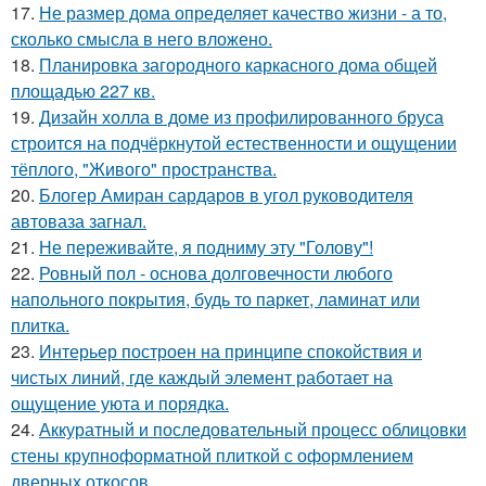
17.
Не размер дома определяет качество жизни - а то,
сколько смысла в него вложено.
18.
Планировка загородного каркасного дома общей
площадью 227 кв.
19.
Дизайн холла в доме из профилированного бруса
строится на подчёркнутой естественности и ощущении
тёплого, "Живого" пространства.
20.
Блогер Амиран сардаров в угол руководителя
автоваза загнал.
21.
Не переживайте, я подниму эту "Голову"!
22.
Ровный пол - основа долговечности любого
напольного покрытия, будь то паркет, ламинат или
плитка.
23.
Интерьер построен на принципе спокойствия и
чистых линий, где каждый элемент работает на
ощущение уюта и порядка.
24.
Аккуратный и последовательный процесс облицовки
стены крупноформатной плиткой с оформлением
дверных откосов.