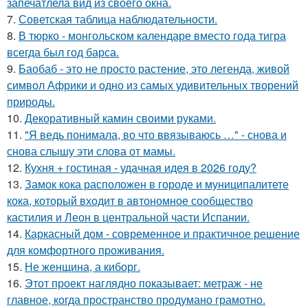
запечатлела вид из своего окна.
7.
Советская таблица наблюдательности.
8.
В тюрко - монгольском календаре вместо года тигра
всегда был год барса.
9.
Баобаб - это не просто растение, это легенда, живой
символ Африки и одно из самых удивительных творений
природы.
10.
Декоративный камин своими руками.
11.
"Я ведь понимала, во что ввязываюсь …" - снова и
снова слышу эти слова от мамы.
12.
Кухня + гостиная - удачная идея в 2026 году?
13.
Замок кока расположен в городе и муниципалитете
кока, который входит в автономное сообщество
кастилия и Леон в центральной части Испании.
14.
Каркасный дом - современное и практичное решение
для комфортного проживания.
15.
Не женщина, а киборг.
16.
Этот проект наглядно показывает: метраж - не
главное, когда пространство продумано грамотно.