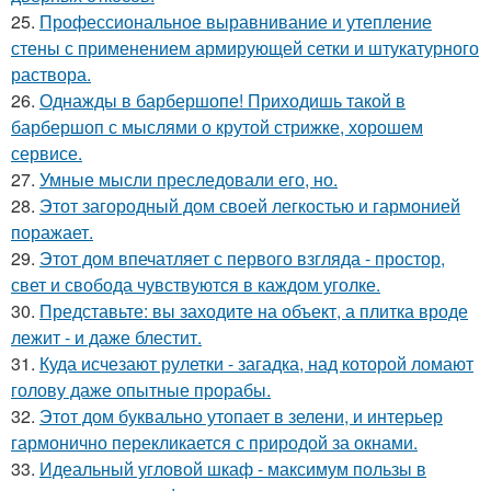
25.
Профессиональное выравнивание и утепление
стены с применением армирующей сетки и штукатурного
раствора.
26.
Однажды в барбершопе! Приходишь такой в
барбершоп с мыслями о крутой стрижке, хорошем
сервисе.
27.
Умные мысли преследовали его, но.
28.
Этот загородный дом своей легкостью и гармонией
поражает.
29.
Этот дом впечатляет с первого взгляда - простор,
свет и свобода чувствуются в каждом уголке.
30.
Представьте: вы заходите на объект, а плитка вроде
лежит - и даже блестит.
31.
Куда исчезают рулетки - загадка, над которой ломают
голову даже опытные прорабы.
32.
Этот дом буквально утопает в зелени, и интерьер
гармонично перекликается с природой за окнами.
33.
Идеальный угловой шкаф - максимум пользы в