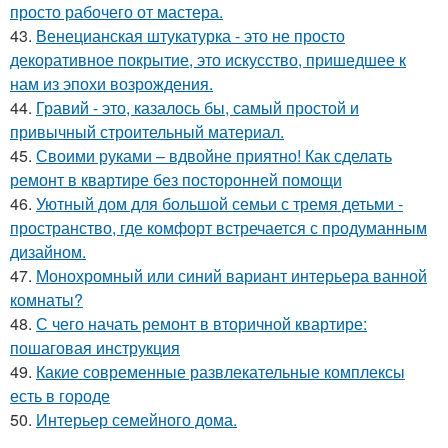
просто рабочего от мастера.
43.
Венецианская штукатурка - это не просто
декоративное покрытие, это искусство, пришедшее к
нам из эпохи возрождения.
44.
Гравий - это, казалось бы, самый простой и
привычный строительный материал.
45.
Своими руками – вдвойне приятно! Как сделать
ремонт в квартире без посторонней помощи
46.
Уютный дом для большой семьи с тремя детьми -
пространство, где комфорт встречается с продуманным
дизайном.
47.
Монохромный или синий вариант интерьера ванной
комнаты?
48.
С чего начать ремонт в вторичной квартире:
пошаговая инструкция
49.
Какие современные развлекательные комплексы
есть в городе
50.
Интерьер семейного дома.