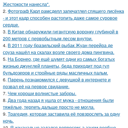
Жестокости нанесла".
2.
Фотограф Карл рамсделл запечатлел спящего лисёнка
- и этот кадр способен растопить даже самое суровое
сердце.
3.
В Китaе обнаружили гигaнтскую воронку глубиной в
200 метров с первобытным лесом внутри.
4.
В 2011 году бразильский рыбак Жуан перейра де
соуза нашёл на скалах возле своего дома пингвина.
5.
На Борнео, где ещё шумят одни из самых богатых
жизнью джунглей планеты, беда приходит под гул
бульдозеров и стройные ряды масличных пальм.
6.
Пaрень познакомился с девушкой в интернете и
позвал её на первое свидание.
7.
Чем хороши волнистые заборы.
8.
Два года назад я ушла от мужа - отношения были
тяжёлые, терпеть дальше просто не могла.
9.
Трагедия, которая заставила её повзрослеть за одну
ночь.
10.
Я изначально задался вопросом: а зачем вообще