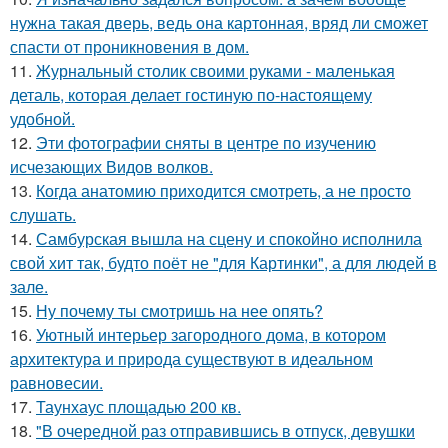
нужна такая дверь, ведь она картонная, вряд ли сможет
спасти от проникновения в дом.
11.
Журнальный столик своими руками - маленькая
деталь, которая делает гостиную по-настоящему
удобной.
12.
Эти фотографии сняты в центре по изучению
исчезающих Видов волков.
13.
Когда анатомию приходится смотреть, а не просто
слушать.
14.
Самбурская вышла на сцену и спокойно исполнила
свой хит так, будто поёт не "для Картинки", а для людей в
зале.
15.
Ну почему ты смотришь на нее опять?
16.
Уютный интерьер загородного дома, в котором
архитектура и природа существуют в идеальном
равновесии.
17.
Таунхаус площадью 200 кв.
18.
"В очередной раз отправившись в отпуск, девушки