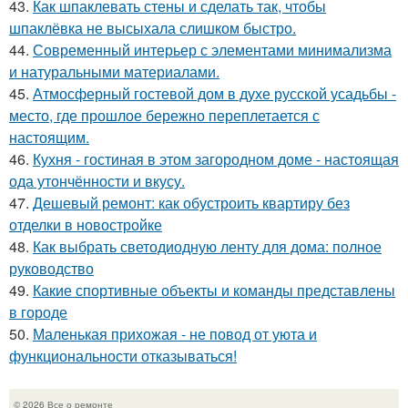
43.
Как шпаклевать стены и сделать так, чтобы
шпаклёвка не высыхала слишком быстро.
44.
Современный интерьер с элементами минимализма
и натуральными материалами.
45.
Атмосферный гостевой дом в духе русской усадьбы -
место, где прошлое бережно переплетается с
настоящим.
46.
Кухня - гостиная в этом загородном доме - настоящая
ода утончённости и вкусу.
47.
Дешевый ремонт: как обустроить квартиру без
отделки в новостройке
48.
Как выбрать светодиодную ленту для дома: полное
руководство
49.
Какие спортивные объекты и команды представлены
в городе
50.
Маленькая прихожая - не повод от уюта и
функциональности отказываться!
© 2026 Все о ремонте