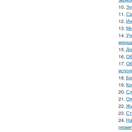
10.
Зу
11.
Ср
12.
Ин
13.
Мн
14.
Уч
женщи
15.
До
16.
Об
17.
Об
испол
18.
Бе
19.
Ко
20.
Сл
21.
Оп
22.
Жи
23.
Ст
24.
На
геоме