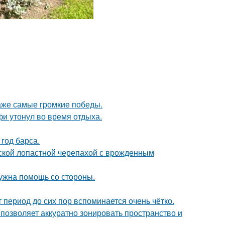
даже самые громкие победы.
фи утонул во время отдыха.
 год барса.
йской лопастной черепахой с врожденным
нужна помощь со стороны.
 период до сих пор вспоминается очень чётко.
 позволяет аккуратно зонировать пространство и