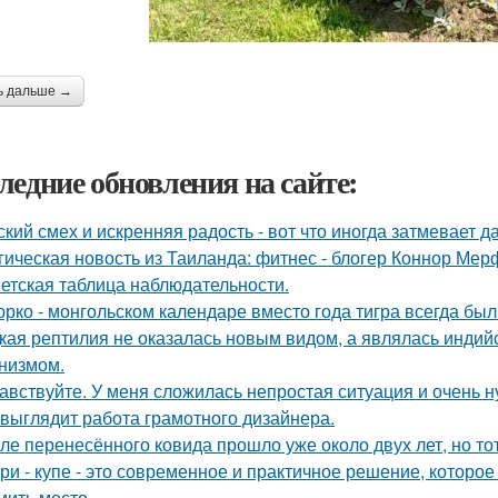
ь дальше →
ледние обновления на сайте:
ский смех и искренняя радость - вот что иногда затмевает 
гическая новость из Таиланда: фитнес - блогер Коннор Мер
етская таблица наблюдательности.
юрко - монгольском календаре вместо года тигра всегда был
кая рептилия не оказалась новым видом, а являлась инди
низмом.
авствуйте. У меня сложилась непростая ситуация и очень 
 выглядит работа грамотного дизайнера.
ле перенесённого ковида прошло уже около двух лет, но тот
ри - купе - это современное и практичное решение, которое
мить место.