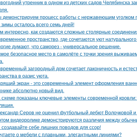
вогодний утренник в одном из детских садов Челябинска 
еля.
 демонстрируем процесс работы с нержавеющим уголком п
 зимы осталось всего семь дней!
м интересно, как создаются сложные столярные соединени
временное пространство, где сочетаются уют натурального
огие думают, что саморез - универсальное решение.
мое безопасное место в самолёте с точки зрения выживаем
а.
временный загородный дом сочетает лаконичность и естес
ранства в оазис уюта.
рящий экран - это современный элемент оформления ванн
хнике абсолютно новый вид.
 схеме показаны ключевые элементы современной кровли: у
ляция.
ександр Серов не оценил футбольный дебют Волочковой и 
этом видеоролике демонстрируются различия между обычн
 создавайте себе лишних поводов для ссор!
чтаете о мебели с плавными, элегантными линиями?