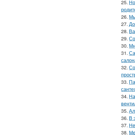
25.
Но
родит
26.
Мы
27.
До
28.
Ва
29.
Со
30.
Мн
31.
Са
салон
32.
Со
прост
33.
Па
санте
34.
На
венти
35.
Ал
36.
В 
37.
Не
38.
Ме