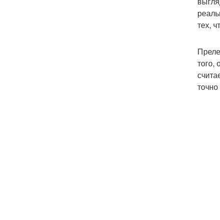
выгля
реаль
тех, 
Преле
того,
счита
точно