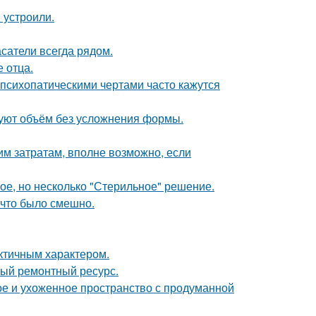
 устроили.
сатели всегда рядом.
е отца.
психопатическими чертами часто кажутся
зуют объём без усложнения формы.
им затратам, вполне возможно, если
ое, но несколько "Стерильное" решение.
 что было смешно.
актичным характером.
ный ремонтный ресурс.
е и ухоженное пространство с продуманной