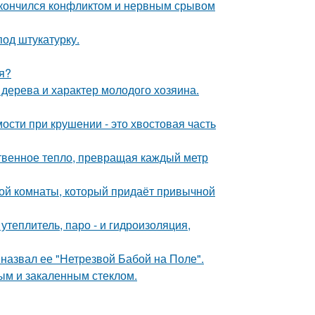
закончился конфликтом и нервным срывом
од штукатурку.
я?
 дерева и характер молодого хозяина.
ости при крушении - это хвостовая часть
твенное тепло, превращая каждый метр
ой комнаты, который придаёт привычной
теплитель, паро - и гидроизоляция,
назвал ее "Нетрезвой Бабой на Поле".
ым и закаленным стеклом.