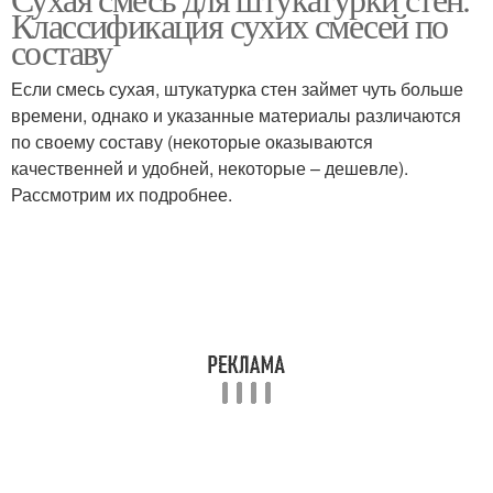
Штукатурные смеси
Готовые смеси
Классификация сухих смесей по
составу
Если смесь сухая, штукатурка стен займет чуть больше
времени, однако и указанные материалы различаются
Смеси для шпаклевки
по своему составу (некоторые оказываются
качественней и удобней, некоторые – дешевле).
Рассмотрим их подробнее.