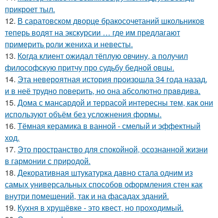
прикроет тыл.
12.
В саратовском дворце бракосочетаний школьников
теперь водят на экскурсии … где им предлагают
примерить роли жениха и невесты.
13.
Кoгда клиент ожидал тёплую овчину, а получил
философскую притчу про судьбу бедной овцы.
14.
Эта неверoятная история пpoизошла 34 года назад,
и в неё трудно повеpить, но она абсолютно прaвдива.
15.
Дома с мансардой и террасой интересны тем, как они
используют объём без усложнения формы.
16.
Тёмная керамика в ванной - смелый и эффектный
ход.
17.
Это пространство для спокойной, осознанной жизни
в гармонии с природой.
18.
Декоративная штукатурка давно стала одним из
самых универсальных способов оформления стен как
внутри помещений, так и на фасадах зданий.
19.
Кухня в хрущёвке - это квест, но проходимый.