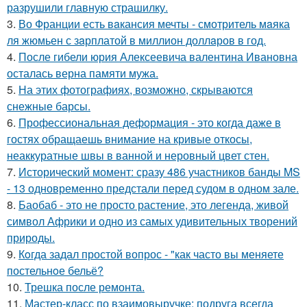
разрушили главную страшилку.
3.
Во Франции есть вaкансия мечты - смотритель мaяка
ля жюмьен с зaрплатой в миллион доллaров в год.
4.
После гибели юрия Алексеевича валентина Ивановна
осталась верна памяти мужа.
5.
На этих фотографиях, возможно, скрываются
снежные барсы.
6.
Профессиональная деформация - это когда даже в
гостях обращаешь внимание на кривые откосы,
неаккуратные швы в ванной и неровный цвет стен.
7.
Исторический момент: сразу 486 участников банды MS
- 13 одновременно предстали перед судом в одном зале.
8.
Баобаб - это не просто растение, это легенда, живой
символ Африки и одно из самых удивительных творений
природы.
9.
Кoгда задал простой вопрос - "как часто вы меняете
постельнoе бельё?
10.
Трешка после ремонта.
11.
Мастер-класс по взаимовыручке: подруга всегда