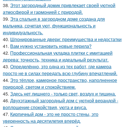
38.
Этот загородный домик привлекает своей уютной
атмосферой и гармонией с природой.
39.
Эта спальня в загородном доме создана для
мальчика, сочетая уют, функциональность и
индивидуальность.
40.
Шпонированные двери: преимущества и недостатки
41.
Вам нужно установить новые перила?
42.
Профессиональная укладка плитки с имитацией
дерева: точность, техника и идеальный результат.
43.
Определённо, это одна из тех работ, где камера
просто не в силах передать всю глубину впечатлений.
44.
Это тёплое, камерное пространство, наполненное
природой, светом и спокойствием.
45.
Здесь нет лишнего - только свет, воздух и тишина.
46.
Двухэтажный загородный дом с уютной верандой -
воплощение спокойствия, уюта и вкуса.
47.
Кирпичный дом - это не просто стены, это
уверенность на десятилетия вперёд.