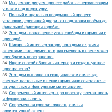
30.
Мы демонстрируем процесс работы с нержавеющим
уголком под штукатурку.
31.
Полный и тщательно продуманный процесс
установки деревянной двери - от подготовки проёма до
финальной фиксации коробки.
32.
Этот дом - воплощение уюта, свободы и гармонии с
природой.
33.
Шикарный интерьер загородного дома с яркими
акцентами - это пример того, как смелость в цвете может
преобразить пространство.
34.
Ищете способ обновить интерьер и создать уютное
пространство?
35.
Этот дом выполнен в скандинавском стиле, где
светлые, пастельные оттенки гармонично сочетаются с
натуральными, фактурными материалами.
36.
Современный интерьер - про простоту, элегантность
и функциональность.
37.
Современная кровля: точность, стиль и
архитектурный акцент.