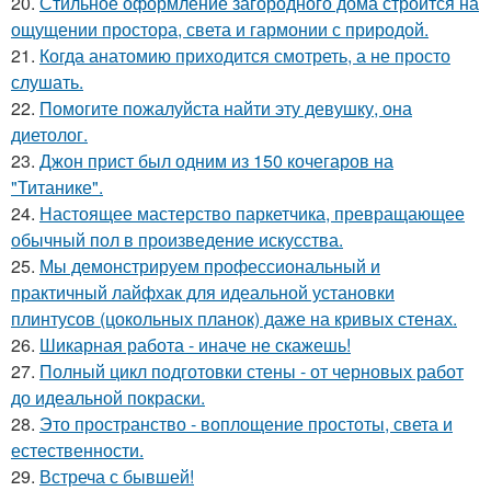
20.
Стильное оформление загородного дома строится на
ощущении простора, света и гармонии с природой.
21.
Когда анатомию приходится смотреть, а не просто
слушать.
22.
Помогите пожалуйста найти эту девушку, она
диетолог.
23.
Джон прист был одним из 150 кочегаров на
"Титанике".
24.
Настоящее мастерство паркетчика, превращающее
обычный пол в произведение искусства.
25.
Мы демонстрируем профессиональный и
практичный лайфхак для идеальной установки
плинтусов (цокольных планок) даже на кривых стенах.
26.
Шикарная работа - иначе не скажешь!
27.
Полный цикл подготовки стены - от черновых работ
до идеальной покраски.
28.
Это пространство - воплощение простоты, света и
естественности.
29.
Встреча с бывшей!