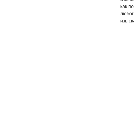
как п
любог
изыск