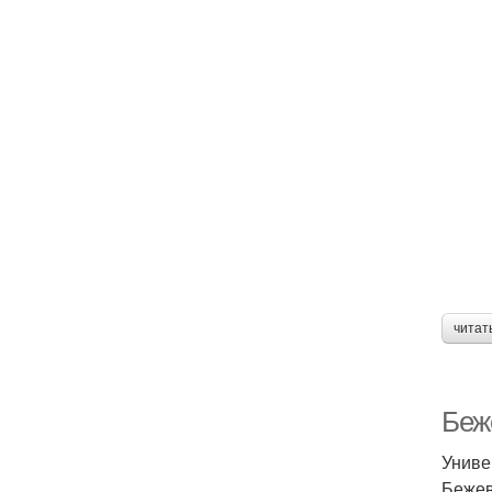
читат
Беж
Униве
Бежев