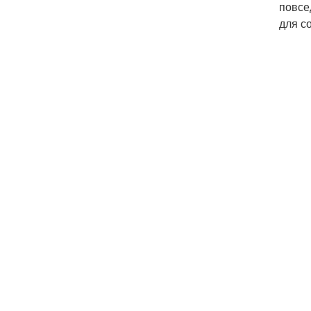
повсе
для с