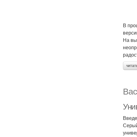
В про
версии
На вы
неопр
радос
читат
Вас
Уни
Введ
Серый
униве