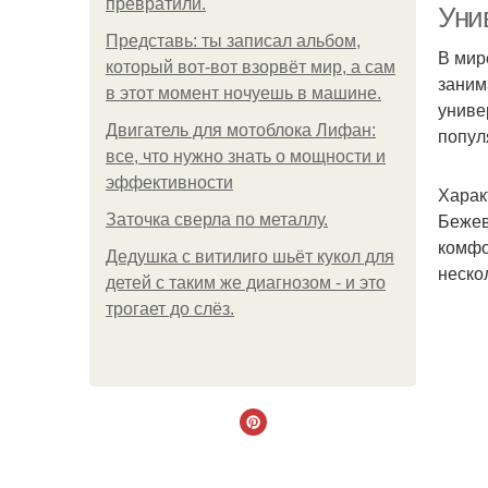
превратили.
Уни
Представь: ты записал альбом,
В мир
который вот-вот взорвёт мир, а сам
заним
в этот момент ночуешь в машине.
униве
Двигатель для мотоблока Лифан:
попул
все, что нужно знать о мощности и
эффективности
Харак
Бежев
Заточка сверла по металлу.
комфо
Дедушка с витилиго шьёт кукол для
неско
детей с таким же диагнозом - и это
трогает до слёз.