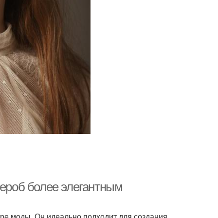
дероб более элегантным
ре моды. Он идеально подходит для создания