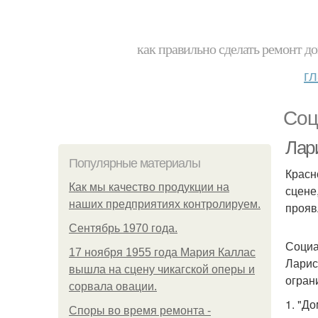
как правильно сделать ремонт до
г
Соц
Лар
Популярные материалы
Красн
Как мы качество продукции на
сцене
наших предприятиях контролируем.
прояв
Сентябрь 1970 года.
Социа
17 ноября 1955 года Мария Каллас
Ларис
вышла на сцену чикагской оперы и
огран
сорвала овации.
1. "Д
Споры во время ремонта -