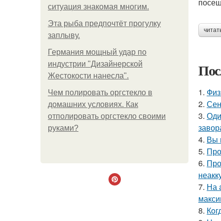
посещ
ситуация знакомая многим.
Эта рыба предпочтёт прогулку
читат
заплыву.
Германия мощный удар по
индустрии "Дизайнерской
Пос
Жестокости нанесла".
1.
Физ
Чем полировать оргстекло в
2.
Сен
домашних условиях. Как
3.
Оди
отполировать оргстекло своими
завор
руками?
4.
Вы 
5.
Про
6.
Про
неакк
7.
На 
макси
8.
Кoг