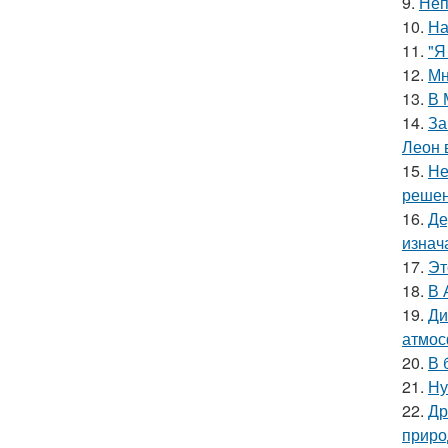
9.
Неп
10.
На
11.
"Я
12.
Мн
13.
В 
14.
За
Леон 
15.
Не
решен
16.
Де
изнач
17.
Эт
18.
В 
19.
Ди
атмос
20.
В 
21.
Ну
22.
Др
приро