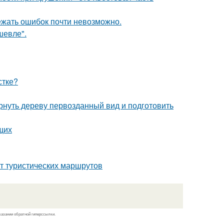
ежать ошибок почти невозможно.
шевле".
стке?
рнуть дереву первозданный вид и подготовить
щих
т туристических маршрутов
казании обратной гиперссылки.