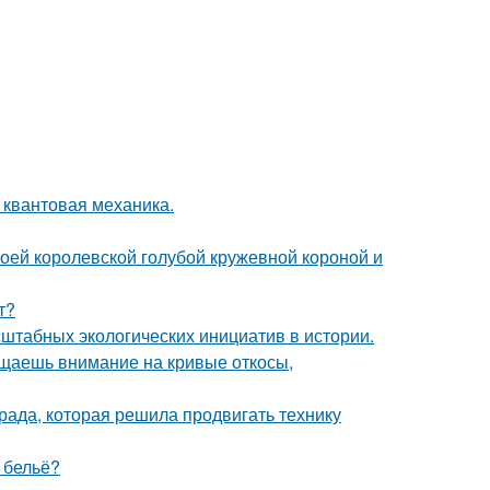
 квантовая механика.
оей королевской голубой кружевной короной и
т?
сштабных экологических инициатив в истории.
ащаешь внимание на кривые откосы,
рада, которая решила продвигать технику
е бельё?