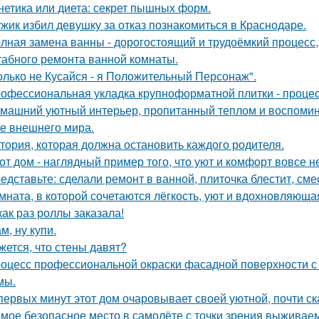
нетика или диета: секрет пышных форм.
жик избил девушку за отказ познакомиться в Краснодаре.
лная замена ванны - дорогостоящий и трудоёмкий процесс,
абного ремонта ванной комнаты.
олько не Кусайся - я Положительный Персонаж".
офессиональная укладка крупноформатной плитки - процесс
машний уютный интерьер, пропитанный теплом и воспомин
е внешнего мира.
тория, которая должна остановить каждого родителя.
от дом - наглядный пример того, что уют и комфорт вовсе н
едставьте: сделали ремонт в ванной, плиточка блестит, сме
мната, в которой сочетаются лёгкость, уют и вдохновляющ
как раз роллы заказала!
м, ну купи.
жется, что стены давят?
оцесс профессиональной окраски фасадной поверхности с
мы.
первых минут этот дом очаровывает своей уютной, почти с
мое безопасное место в самолёте с точки зрения выживаем