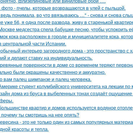
онятно, флизелиновые или виниловые обои ….
 фото - пчелы, которые возвращаются в улей с пыльцой.
 ведь понимала, во что ввязываюсь …" - снова и снова слы
е уже 56, я одна после развода, живу в старенькой квартир
Москве медсестра спела бабушке песню, чтобы успокоить её
мок кока расположен в городе и муниципалитете кока, кото
в центральной части Испании.
обычный интерьер загородного дома - это пространство с 
ий и делают ставку на индивидуальность.
ревянные поверхности в доме со временем теряют первон
ально были окрашены качественно и аккуратно.
о вам палец шимпанзе и палец человека.
Америке студент колумбийского университета на лекции по
зайн дома из бруса в выбеленных тонах создаёт ощущение с
феры.
большинстве квартир и домов используется водяное отопле
 почему ты смотришь на нее опять?
евесина - это не только один из самых популярных материал
дной красоты и тепла.