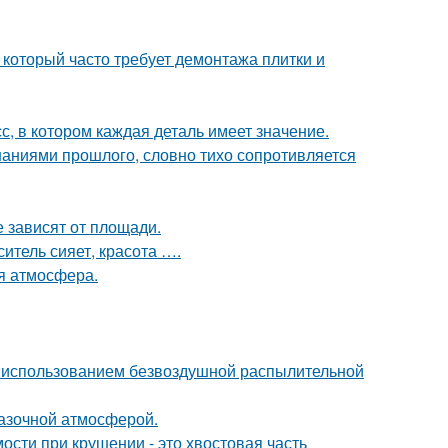
 который часто требует демонтажа плитки и
, в котором каждая деталь имеет значение.
аниями прошлого, словно тихо сопротивляется
е зависят от площади.
ситель сияет, красота ….
ая атмосфера.
 использованием безвоздушной распылительной
казочной атмосферой.
ости при крушении - это хвостовая часть