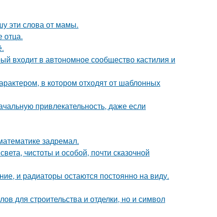
шу эти слова от мамы.
е отца.
.
рый входит в автономное сообщество кастилия и
характером, в котором отходят от шаблонных
ачальную привлекательность, даже если
 математике задремал.
вета, чистоты и особой, почти сказочной
ние, и радиаторы остаются постоянно на виду.
ов для строительства и отделки, но и символ