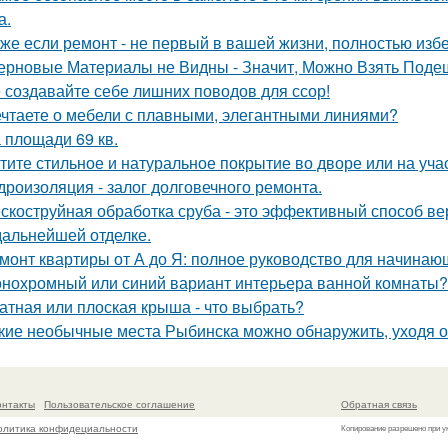
а.
же если ремонт - не первый в вашей жизни, полностью изб
ерновые Материалы не Видны - Значит, Можно Взять Поде
 создавайте себе лишних поводов для ссор!
чтаете о мебели с плавными, элегантными линиями?
 площади 69 кв.
тите стильное и натуральное покрытие во дворе или на уча
дроизоляция - залог долговечного ремонта.
скоструйная обработка сруба - это эффективный способ ве
 дальнейшей отделке.
монт квартиры от А до Я: полное руководство для начинаю
нохромный или синий вариант интерьера ванной комнаты?
атная или плоская крыша - что выбрать?
кие необычные места Рыбинска можно обнаружить, уходя о
онтакты
Пользовательское соглашение
Обратная связь
олитика конфидециальности
Копирование разрешено при у