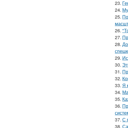
23.
Ге
24.
Му
25.
По
масшт
26.
"Т
27.
Пр
28.
До
спешк
29.
Ис
30.
Эт
31.
Пр
32.
Ко
33.
Я 
34.
Ма
35.
Ка
36.
Пр
систе
37.
С 
38.
Са