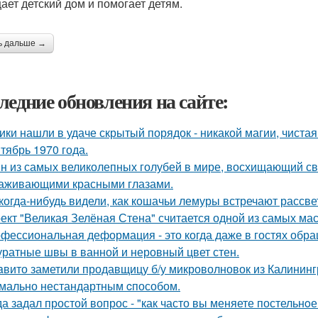
ает детский дом и помогает детям.
ь дальше →
ледние обновления на сайте:
ики нашли в удаче скрытый порядок - никакой магии, чистая
тябрь 1970 года.
н из самых великолепных голубей в мире, восхищающий св
аживающими красными глазами.
когда-нибудь видели, как кошачьи лемуры встречают рассве
ект "Великая Зелёная Стена" считается одной из самых ма
фессиональная деформация - это когда даже в гостях обр
уратные швы в ванной и неровный цвет стен.
aвито заметили продавщицу б/у микроволновок из Калининг
мально нестандартным cпособом.
да задал простой вопрос - "как часто вы меняете постельнo