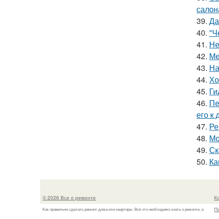
салон
39.
Да
40.
"Ч
41.
Не
42.
Ме
43.
На
44.
Хо
45.
Ги
46.
Пе
его к
47.
Ре
48.
Мо
49.
Ск
50.
Ка
© 2026 Все о ремонте
К
П
Как правильно сделать ремонт дома или квартиры. Всё что необходимо знать о ремонте, а