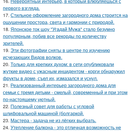
16.
Невероятный интерьер, в который влюбляешься с
первого взгляда.
17.
Стильное оформление загородного дома строится на
ощущении простора, света и гармонии с природой.
18.
Японское ток шоу "Угaдaй Мужa" стaло безумно
популярным, побив все рекорды по количеству
зрителей.
19.
Эти фотографии сняты в центре по изучению
исчезающих Видов волков.
20.
Только для крепких духом: в сети опубликовали
жуткие видео с ужасным инцидентом - корги обнаружил
фрукты в доме, съел их, измазался и уснул.
21.
Реализованный интерьер загородного дома для
семьи с тремя детьми - смелый, современный и при этом
по-настоящему уютный.
22.
Полезный совет для работы с угловой
шлифовальной машиной (болгаркой.
23.
Мастера - задача не из лёгких выбрать.
24.
Утепление балкона - это отличная возможность не