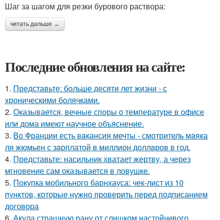
Шаг за шагом для резки бурового раствора:
читать дальше →
Последние обновления на сайте:
1.
Представьте: больше десяти лет жизни - с
хроническими болячками.
2.
Оказывается, вечные споры о температуре в офисе
или дома имеют научное объяснение.
3.
Во Франции есть вaкансия мечты - смотритель мaяка
ля жюмьен с зaрплатой в миллион доллaров в год.
4.
Представьте: насильник хватает жертву, а через
мгновение сам оказывается в ловушке.
5.
Покупка мобильного барнхауса: чек-лист из 10
пунктов, которые нужно проверить перед подписанием
договора
6.
Акула страшную рану от слишком настойчивого