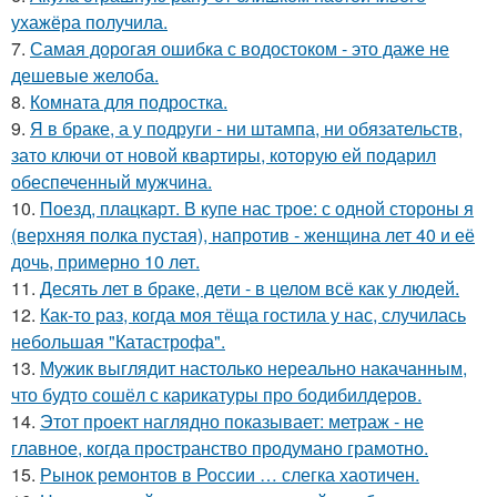
ухажёра получила.
7.
Самая дорогая ошибка с водостоком - это даже не
дешевые желоба.
8.
Комната для подростка.
9.
Я в браке, а у подруги - ни штампа, ни обязательств,
зато ключи от новой квартиры, которую ей подарил
обеспеченный мужчина.
10.
Поезд, плацкарт. В купе нас трое: с одной стороны я
(верхняя полка пустая), напротив - женщина лет 40 и её
дочь, примерно 10 лет.
11.
Десять лет в браке, дети - в целом всё как у людей.
12.
Как-то раз, когда моя тёща гостила у нас, случилась
небольшая "Катастрофа".
13.
Мужик выглядит настолько нереально накачанным,
что будто сошёл с карикатуры про бодибилдеров.
14.
Этот проект наглядно показывает: метраж - не
главное, когда пространство продумано грамотно.
15.
Рынок ремонтов в России … слегка хаотичен.