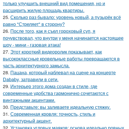
только улучшить внешний вид помещения, но и
расширить жилую площадь квартиры.
25.
Сколько раз бывало: уровень новый, а пузырёк всё
равно "Стреляет" в сторону?
26.
После того, как я съел гороховый суп, я
почувствовал, что внутри у меня начинается настоящее
шоу - мини - газовая атака!
27.
Этот короткий видеоролик показывает, как
высококлассные кровельные работы превращаются в
часть архитектурного замысла.
28.
Пацана, который наблевал на сцене на концерте
Dababy, затравили в сети.
29.
Интерьер этого дома создан в стиле, где
современные удобства гармонично сочетаются с
винтажными акцентами.
30.
Представьте: вы заливаете идеальную стяжку.
31.
Современная кровля: точность, стиль и
архитектурный акцент.
32.
Установка угловых маяков: основа идеально ровных