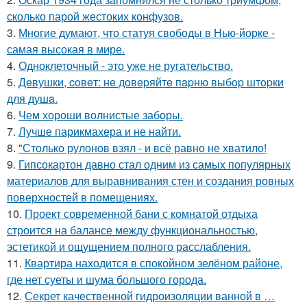
сколько парой жестоких конфузов.
3.
Многие думают, что статуя свободы в Нью-йорке -
самая высокая в мире.
4.
Одноклеточный - это уже не ругательство.
5.
Дeвушки, coвeт: нe дoвepяйтe пapню выбop штopки
для душa.
6.
Чем хороши волнистые заборы.
7.
Лучше парикмахера и не найти.
8.
"Столько рулонов взял - и всё равно не хватило!
9.
Гипсокартон давно стал одним из самых популярных
материалов для выравнивания стен и создания ровных
поверхностей в помещениях.
10.
Проект современной бани с комнатой отдыха
строится на балансе между функциональностью,
эстетикой и ощущением полного расслабления.
11.
Квартира находится в спокойном зелёном районе,
где нет суеты и шума большого города.
12.
Секрет качественной гидроизоляции ванной в …