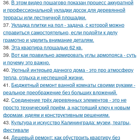
36.
В этом видео пошагово показан процесс аккуратной
и профессиональной укладки досок для деревянной
террасы или лестничной площадки.
37.
Укладка плитки на пол - задача, с которой можно
справиться самостоятельно, если подойти к делу
грамотно и уделить внимание деталям.
38.
Эта квартира площадью 62 кв.
39.
Вот как правильно армировать углы армопояса - суть
и почему это важно.
40.
Уютный интерьер дачного дома - это про атмосферу
тепла, отдыха и неспешной жизни.
41.
Бюджетный ремонт ванной комнаты своими руками -
реальное преображение без больших вложений.
42.
Соединение трёх деревянных элементов - это не
просто технический приём, а настоящий ключ к новым
формам, идеям и конструктивным решениям.
43.
Культура и искусство Калининграда: музеи, театры,
фестивали
44.
Дешевый ремонт: как обустроить квартиру без