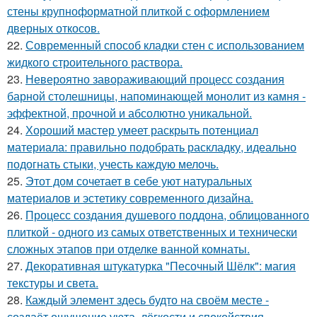
стены крупноформатной плиткой с оформлением
дверных откосов.
22.
Современный способ кладки стен с использованием
жидкого строительного раствора.
23.
Невероятно завораживающий процесс создания
барной столешницы, напоминающей монолит из камня -
эффектной, прочной и абсолютно уникальной.
24.
Хороший мастер умеет раскрыть потенциал
материала: правильно подобрать раскладку, идеально
подогнать стыки, учесть каждую мелочь.
25.
Этот дом сочетает в себе уют натуральных
материалов и эстетику современного дизайна.
26.
Процесс создания душевого поддона, облицованного
плиткой - одного из самых ответственных и технически
сложных этапов при отделке ванной комнаты.
27.
Декоративная штукатурка "Песочный Шёлк": магия
текстуры и света.
28.
Каждый элемент здесь будто на своём месте -
создаёт ощущение уюта, лёгкости и спокойствия.